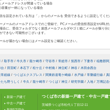
たメールアドレスが間違っている場合
の容量が一杯になっている場合
信を設定されている方は「」からのメールを 受信できるように設定してくだ
ーメールのメールアドレスでのご登録で、PCメールの受信拒否設定やURL付
場合に、受信フォルダでなく迷惑メールフォルダやゴミ箱にメールが振り分
ができない可能性がございます。
ールが届かない場合にはメール設定をご確認ください。
市
/
取手市
/
牛久市
/
龍ケ崎市
/
守谷市
/
常総市
/
筑西市
/
下妻市
/
稲敷郡阿
師台
/
田宮町
/
本石下
/
松ケ丘
/
中村南
/
神立町
/
神谷
/
木田余西台
道常総線
/
つくばエクスプレス
/
関東鉄道竜ケ崎線
/
水戸線
/
常磐緩行線
/
真
ひたち野うしく
/
牛久
/
龍ケ崎市
/
つくば
/
神立
/
研究学園
/
入地
/
万博記念
つくば市の新築一戸建て・中古一戸建
新築一戸建て
中古一戸建て
茨城県つくば市松代１丁目12-11
新築5万円台