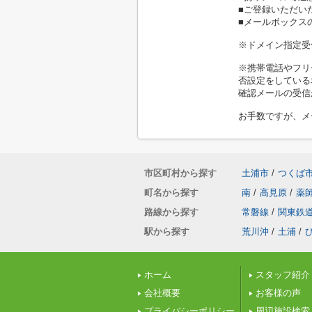
■ご登録いただい
■メールボックス
※ドメイン指定受
※携帯電話やフリ
否設定をしている
確認メールの受信
お手数ですが、メ
市区町村から探す
土浦市
/
つくば
町名から探す
南
/
高見原
/
薬
路線から探す
常磐線
/
関東鉄
駅から探す
荒川沖
/
土浦
/
ホーム
スタッフ紹介
会社概要
お客様の声
プライバシーポリシー
周辺施設検索