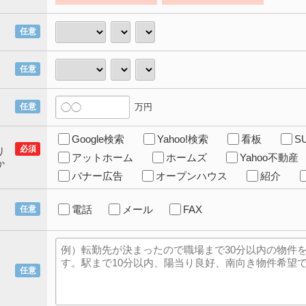
任意
任意
万円
任意
Google検索
Yahoo!検索
看板
S
必須
り
アットホーム
ホームズ
Yahoo不動産
か
バナー広告
オープンハウス
紹介
電話
メール
FAX
任意
任意