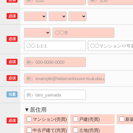
必須
必須
必須
必須
任意
▼居住用
マンション(売買)
戸建(売買)
新築
必須
中古戸建て(売買)
土地(売買)