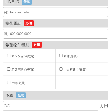
LINE ID
任意
携帯電話
必須
希望物件種別
必須
マンション(売買)
戸建(売買)
新築戸建て(売買)
中古戸建て(売買)
土地(売買)
予算
任意
万円