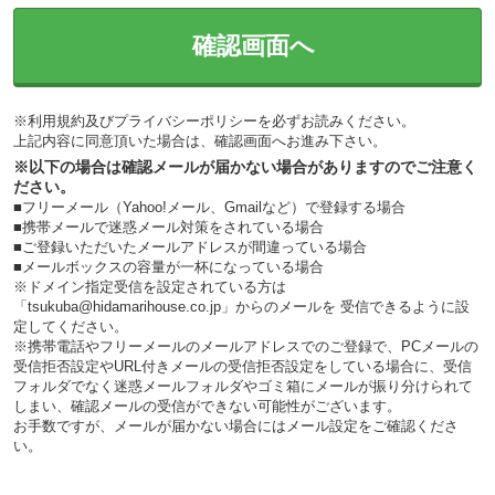
確認画面へ
※
利用規約
及び
プライバシーポリシー
を必ずお読みください。
上記内容に同意頂いた場合は、確認画面へお進み下さい。
※以下の場合は確認メールが届かない場合がありますのでご注意く
ださい。
■フリーメール（Yahoo!メール、Gmailなど）で登録する場合
■携帯メールで迷惑メール対策をされている場合
■ご登録いただいたメールアドレスが間違っている場合
■メールボックスの容量が一杯になっている場合
※ドメイン指定受信を設定されている方は
「tsukuba@hidamarihouse.co.jp」からのメールを 受信できるように設
定してください。
※携帯電話やフリーメールのメールアドレスでのご登録で、PCメールの
受信拒否設定やURL付きメールの受信拒否設定をしている場合に、受信
フォルダでなく迷惑メールフォルダやゴミ箱にメールが振り分けられて
しまい、確認メールの受信ができない可能性がございます。
お手数ですが、メールが届かない場合にはメール設定をご確認くださ
い。