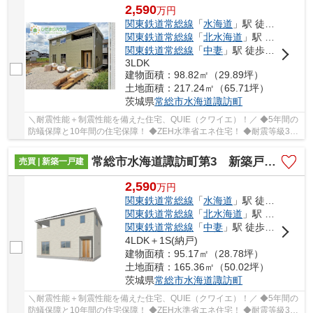
2,590
万
円
関東鉄道常総線
「
水海道
」駅 徒歩10分
関東鉄道常総線
「
北水海道
」駅 徒歩17分
関東鉄道常総線
「
中妻
」駅 徒歩40分
3LDK
建物面積：98.82㎡（29.89坪）
土地面積：217.24㎡（65.71坪）
茨城県
常総市
水海道諏訪町
＼耐震性能＋制震性能を備えた住宅、QUIE（クワイエ）！／ ◆5年間の
防蟻保障と10年間の住宅保障！ ◆ZEH水準省エネ住宅！ ◆耐震等級3を
クリアした耐震、制震性能が特徴の「クレイドル...
常総市水海道諏訪町第3 新築戸建 1号棟
売買 | 新築一戸建
2,590
万
円
関東鉄道常総線
「
水海道
」駅 徒歩10分
関東鉄道常総線
「
北水海道
」駅 徒歩17分
関東鉄道常総線
「
中妻
」駅 徒歩40分
4LDK＋1S(納戸)
建物面積：95.17㎡（28.78坪）
土地面積：165.36㎡（50.02坪）
茨城県
常総市
水海道諏訪町
＼耐震性能＋制震性能を備えた住宅、QUIE（クワイエ）！／ ◆5年間の
防蟻保障と10年間の住宅保障！ ◆ZEH水準省エネ住宅！ ◆耐震等級3を