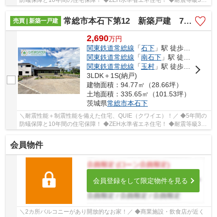
クリアした耐震、制震性能が特徴の「クレイドル...
常総市本石下第12 新築戸建 7号棟
売買 | 新築一戸建
2,690
万
円
関東鉄道常総線
「
石下
」駅 徒歩5分
関東鉄道常総線
「
南石下
」駅 徒歩27分
関東鉄道常総線
「
玉村
」駅 徒歩28分
3LDK＋1S(納戸)
建物面積：94.77㎡（28.66坪）
土地面積：335.65㎡（101.53坪）
茨城県
常総市
本石下
＼耐震性能＋制震性能を備えた住宅、QUIE（クワイエ）！／ ◆5年間の
防蟻保障と10年間の住宅保障！ ◆ZEH水準省エネ住宅！ ◆耐震等級3を
クリアした耐震、制震性能が特徴の「クレイドル...
会員物件
会員登録をして限定物件を見る
＼2カ所バルコニーがあり開放的なお家！／ ◆商業施設・飲食店が近く