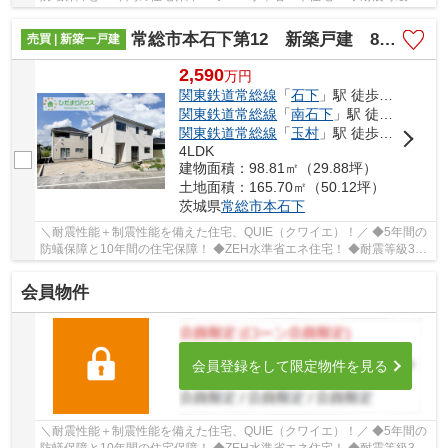
クリアした耐震、制震性能が特徴の「クレイドル...
常総市本石下第12 新築戸建 8号棟
売買 | 新築一戸建
2,590
万
円
関東鉄道常総線
「
石下
」駅 徒歩5分
関東鉄道常総線
「
南石下
」駅 徒歩27分
関東鉄道常総線
「
玉村
」駅 徒歩28分
4LDK
建物面積：98.81㎡（29.88坪）
土地面積：165.70㎡（50.12坪）
茨城県
常総市
本石下
＼耐震性能＋制震性能を備えた住宅、QUIE（クワイエ）！／ ◆5年間の
防蟻保障と10年間の住宅保障！ ◆ZEH水準省エネ住宅！ ◆耐震等級3を
クリアした耐震、制震性能が特徴の「クレイドル...
会員物件
会員登録をして限定物件を見る
＼耐震性能＋制震性能を備えた住宅、QUIE（クワイエ）！／ ◆5年間の
防蟻保障と10年間の住宅保障！ ◆ZEH水準省エネ住宅！ ◆耐震等級3を