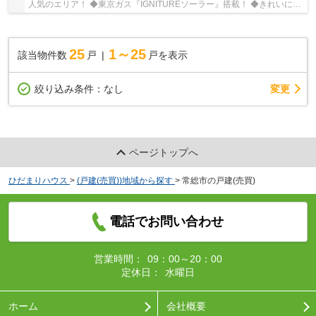
人気のエリア！ ◆東京ガス『IGNITUREソーラー』搭載！ ◆きれいに整
備された新しい分譲地内の整形地！ ■ひだまりハ...
25
1～25
該当物件数
戸
戸を表示
変更
絞り込み条件：
なし
ページトップへ
ひだまりハウス
>
(戸建(売買))地域から探す
>
常総市の戸建(売買)
電話でお問い合わせ
営業時間：
09：00～20：00
定休日：
水曜日
ホーム
会社概要