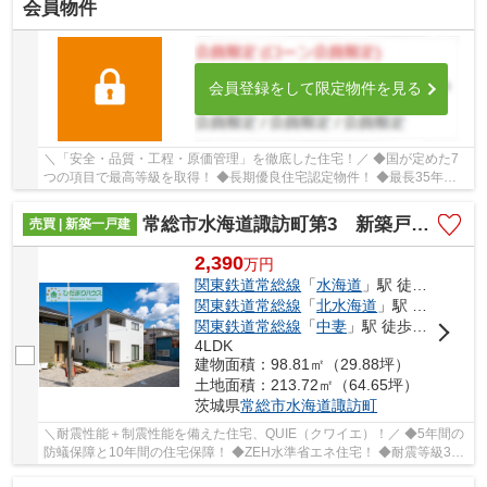
会員物件
会員登録をして限定物件を見る
＼「安全・品質・工程・原価管理」を徹底した住宅！／ ◆国が定めた7
つの項目で最高等級を取得！ ◆長期優良住宅認定物件！ ◆最長35年住
宅保証システム！ ■ひだまりハウスは、お客様一...
常総市水海道諏訪町第3 新築戸建 4号棟
売買 | 新築一戸建
2,390
万
円
関東鉄道常総線
「
水海道
」駅 徒歩10分
関東鉄道常総線
「
北水海道
」駅 徒歩17分
関東鉄道常総線
「
中妻
」駅 徒歩40分
4LDK
建物面積：98.81㎡（29.88坪）
土地面積：213.72㎡（64.65坪）
茨城県
常総市
水海道諏訪町
＼耐震性能＋制震性能を備えた住宅、QUIE（クワイエ）！／ ◆5年間の
防蟻保障と10年間の住宅保障！ ◆ZEH水準省エネ住宅！ ◆耐震等級3を
クリアした耐震、制震性能が特徴の「クレイドル...