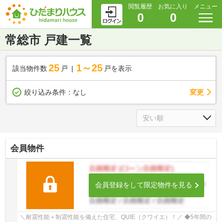
閲覧履歴
お気に入り
メニュー
0
0
常総市 戸建一覧
25
1～25
該当物件数
戸
戸を表示
変更
絞り込み条件：
なし
会員物件
会員登録をして限定物件を見る
＼耐震性能＋制震性能を備えた住宅、QUIE（クワイエ）！／ ◆5年間の