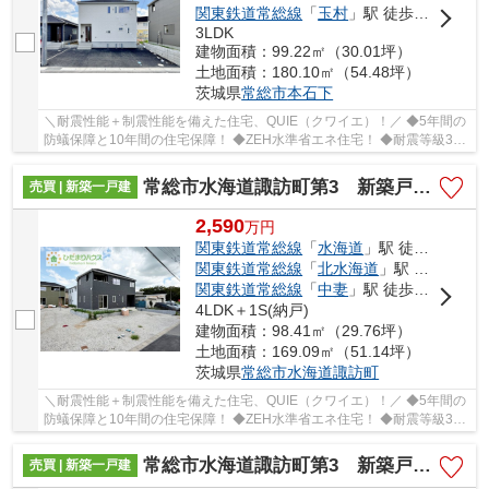
関東鉄道常総線
「
玉村
」駅 徒歩28分
3LDK
建物面積：99.22㎡（30.01坪）
土地面積：180.10㎡（54.48坪）
茨城県
常総市
本石下
＼耐震性能＋制震性能を備えた住宅、QUIE（クワイエ）！／ ◆5年間の
防蟻保障と10年間の住宅保障！ ◆ZEH水準省エネ住宅！ ◆耐震等級3を
クリアした耐震、制震性能が特徴の「クレイドル...
常総市水海道諏訪町第3 新築戸建 5号棟
売買 | 新築一戸建
2,590
万
円
関東鉄道常総線
「
水海道
」駅 徒歩10分
関東鉄道常総線
「
北水海道
」駅 徒歩17分
関東鉄道常総線
「
中妻
」駅 徒歩40分
4LDK＋1S(納戸)
建物面積：98.41㎡（29.76坪）
土地面積：169.09㎡（51.14坪）
茨城県
常総市
水海道諏訪町
＼耐震性能＋制震性能を備えた住宅、QUIE（クワイエ）！／ ◆5年間の
防蟻保障と10年間の住宅保障！ ◆ZEH水準省エネ住宅！ ◆耐震等級3を
クリアした耐震、制震性能が特徴の「クレイドル...
常総市水海道諏訪町第3 新築戸建 3号棟
売買 | 新築一戸建