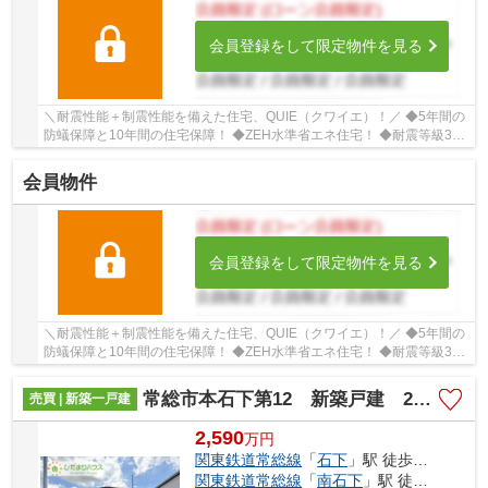
会員登録をして限定物件を見る
＼耐震性能＋制震性能を備えた住宅、QUIE（クワイエ）！／ ◆5年間の
防蟻保障と10年間の住宅保障！ ◆ZEH水準省エネ住宅！ ◆耐震等級3を
クリアした耐震、制震性能が特徴の「クレイドル...
会員物件
会員登録をして限定物件を見る
＼耐震性能＋制震性能を備えた住宅、QUIE（クワイエ）！／ ◆5年間の
防蟻保障と10年間の住宅保障！ ◆ZEH水準省エネ住宅！ ◆耐震等級3を
クリアした耐震、制震性能が特徴の「クレイドル...
常総市本石下第12 新築戸建 2号棟
売買 | 新築一戸建
2,590
万
円
関東鉄道常総線
「
石下
」駅 徒歩5分
関東鉄道常総線
「
南石下
」駅 徒歩27分