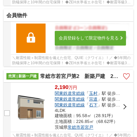
防蟻保障と10年間の住宅保障！ ◆ZEH水準省エネ住宅！ ◆耐震等級3を
クリアした耐震、制震性能が特徴の「クレイドル...
会員物件
会員登録をして限定物件を見る
＼耐震性能＋制震性能を備えた住宅、QUIE（クワイエ）！／ ◆5年間の
防蟻保障と10年間の住宅保障！ ◆ZEH水準省エネ住宅！ ◆耐震等級3を
クリアした耐震、制震性能が特徴の「クレイドル...
常総市若宮戸第2 新築戸建 2号棟
売買 | 新築一戸建
2,190
万
円
関東鉄道常総線
「
玉村
」駅 徒歩17分
関東鉄道常総線
「
宗道
」駅 徒歩31分
関東鉄道常総線
「
石下
」駅 徒歩43分
4LDK
建物面積：95.58㎡（28.91坪）
土地面積：226.85㎡（68.62坪）
茨城県
常総市
若宮戸
＼耐震性能＋制震性能を備えた住宅、QUIE（クワイエ）！／ ◆5年間の