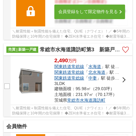
会員登録をして限定物件を見る
＼耐震性能＋制震性能を備えた住宅、QUIE（クワイエ）！／ ◆5年間の
防蟻保障と10年間の住宅保障！ ◆ZEH水準省エネ住宅！ ◆耐震等級3を
クリアした耐震、制震性能が特徴の「クレイドル...
常総市水海道諏訪町第3 新築戸建 2号棟
売買 | 新築一戸建
2,490
万
円
関東鉄道常総線
「
水海道
」駅 徒歩10分
関東鉄道常総線
「
北水海道
」駅 徒歩17分
関東鉄道常総線
「
中妻
」駅 徒歩40分
3LDK
建物面積：95.98㎡（29.03坪）
土地面積：231.97㎡（70.17坪）
茨城県
常総市
水海道諏訪町
＼耐震性能＋制震性能を備えた住宅、QUIE（クワイエ）！／ ◆5年間の
防蟻保障と10年間の住宅保障！ ◆ZEH水準省エネ住宅！ ◆耐震等級3を
クリアした耐震、制震性能が特徴の「クレイドル...
会員物件