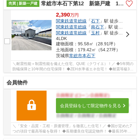
常総市本石下第12 新築戸建 1号棟
売買 | 新築一戸建
2,390
万
円
関東鉄道常総線
「
石下
」駅 徒歩5分
関東鉄道常総線
「
南石下
」駅 徒歩27分
関東鉄道常総線
「
玉村
」駅 徒歩28分
4LDK
建物面積：95.58㎡（28.91坪）
土地面積：179.42㎡（54.27坪）
茨城県
常総市
本石下
＼耐震性能＋制震性能を備えた住宅、QUIE（クワイエ）！／ ◆5年間の
防蟻保障と10年間の住宅保障！ ◆ZEH水準省エネ住宅！ ◆耐震等級3を
クリアした耐震、制震性能が特徴の「クレイドル...
会員物件
会員登録をして限定物件を見る
＼「安全・品質・工程・原価管理」を徹底した住宅！／ ◆国が定めた7
つの項目で最高等級を取得！ ◆長期優良住宅認定物件！ ◆最長35年住
宅保証システム！ ■ひだまりハウスは、お客様一...