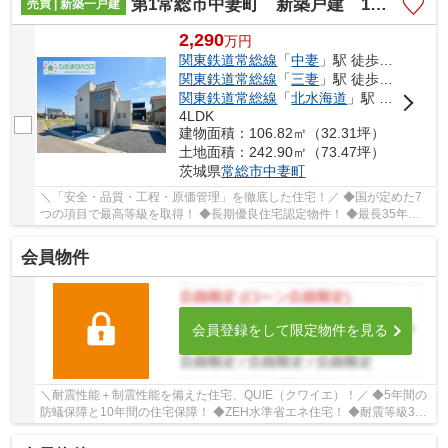
第1常総市中妻町 新築戸建 1号棟
売買 | 新築一戸建
2,290
万
円
関東鉄道常総線
「
中妻
」駅 徒歩14分
関東鉄道常総線
「
三妻
」駅 徒歩33分
関東鉄道常総線
「
北水海道
」駅 徒歩36分
4LDK
建物面積：106.82㎡（32.31坪）
土地面積：242.90㎡（73.47坪）
茨城県
常総市
中妻町
＼「安全・品質・工程・原価管理」を徹底した住宅！／ ◆国が定めた7
つの項目で最高等級を取得！ ◆長期優良住宅認定物件！ ◆最長35年住
宅保証システム！ ■ひだまりハウスは、お客様一...
会員物件
会員登録をして限定物件を見る
＼耐震性能＋制震性能を備えた住宅、QUIE（クワイエ）！／ ◆5年間の
防蟻保障と10年間の住宅保障！ ◆ZEH水準省エネ住宅！ ◆耐震等級3を
クリアした耐震、制震性能が特徴の「クレイドル...