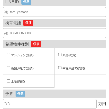
LINE ID
任意
携帯電話
必須
希望物件種別
必須
マンション(売買)
戸建(売買)
新築戸建て(売買)
中古戸建て(売買)
土地(売買)
予算
任意
万円