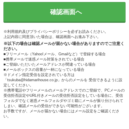
確認画面へ
※
利用規約
及び
プライバシーポリシー
を必ずお読みください。
上記内容に同意頂いた場合は、確認画面へお進み下さい。
※以下の場合は確認メールが届かない場合がありますのでご注意く
ださい。
■フリーメール（Yahoo!メール、Gmailなど）で登録する場合
■携帯メールで迷惑メール対策をされている場合
■ご登録いただいたメールアドレスが間違っている場合
■メールボックスの容量が一杯になっている場合
※ドメイン指定受信を設定されている方は
「tsukuba@hidamarihouse.co.jp」からのメールを 受信できるように設
定してください。
※携帯電話やフリーメールのメールアドレスでのご登録で、PCメールの
受信拒否設定やURL付きメールの受信拒否設定をしている場合に、受信
フォルダでなく迷惑メールフォルダやゴミ箱にメールが振り分けられて
しまい、確認メールの受信ができない可能性がございます。
お手数ですが、メールが届かない場合にはメール設定をご確認くださ
い。