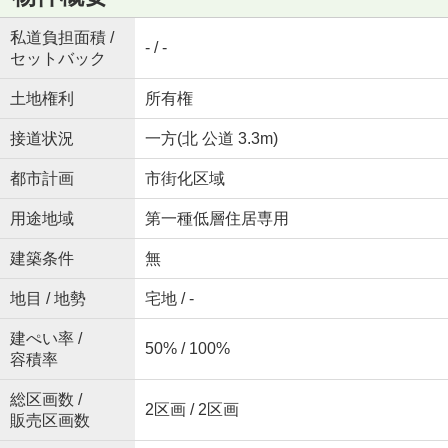
私道負担面積 /
- / -
セットバック
土地権利
所有権
接道状況
一方(北 公道 3.3m)
都市計画
市街化区域
用途地域
第一種低層住居専用
建築条件
無
地目 / 地勢
宅地 / -
建ぺい率 /
50% / 100%
容積率
総区画数 /
2区画 / 2区画
販売区画数