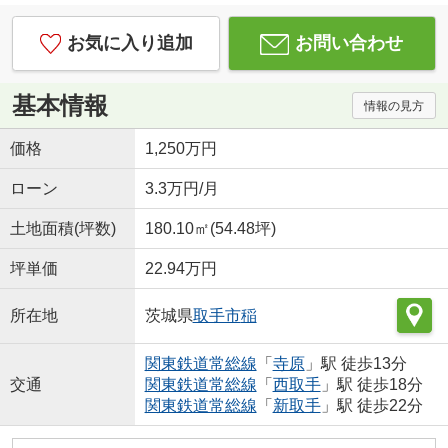
お気に入り追加
お問い合わせ
基本情報
情報の見方
価格
1,250万円
ローン
3.3万円/月
土地面積(坪数)
180.10㎡(54.48坪)
坪単価
22.94万円
所在地
茨城県
取手市
稲
関東鉄道常総線
「
寺原
」駅 徒歩13分
交通
関東鉄道常総線
「
西取手
」駅 徒歩18分
関東鉄道常総線
「
新取手
」駅 徒歩22分