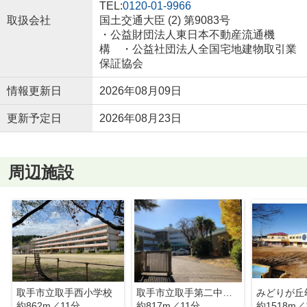
TEL:
0120-01-9966
取扱会社
国土交通大臣 (2) 第9083号
・公益財団法人東日本不動産流通機
構 ・公益社団法人全国宅地建物取引業
保証協会
情報更新日
2026年08月09日
更新予定日
2026年08月23日
周辺施設
取手市立取手西小学校
取手市立取手第二中学校
みどりが丘
約862m／11分
約817m／11分
約1518m／