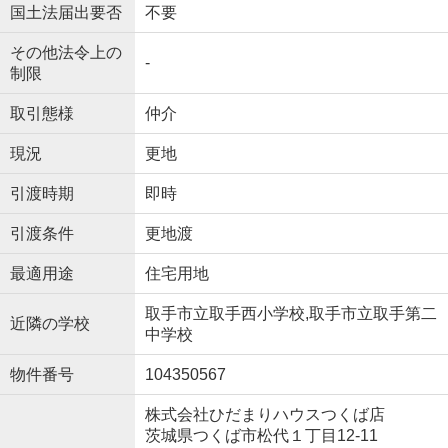
国土法届出要否
不要
その他法令上の
-
制限
取引態様
仲介
現況
更地
引渡時期
即時
引渡条件
更地渡
最適用途
住宅用地
取手市立取手西小学校,取手市立取手第二
近隣の学校
中学校
物件番号
104350567
株式会社ひだまりハウスつくば店
茨城県つくば市松代１丁目12-11