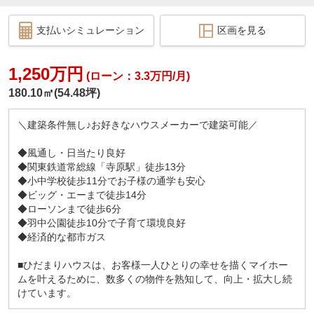
支払いシミュレーション
区画を見る
1,250万円
(ローン：3.3万円/月)
180.10㎡(54.48坪)
＼建築条件無し♪お好きなハウスメーカーで建築可能／
◆風通し・日当たり良好
◆関東鉄道常総線「寺原駅」徒歩13分
◆小中学校徒歩11分でお子様の通学も安心
◆ビッグ・エーまで徒歩14分
◆ローソンまで徒歩6分
◆羽中公園徒歩10分で子育て環境良好
◆経済的な都市ガス
■ひだまりハウスは、お客様一人ひとりの幸せを描くマイホー
ムを叶えるために、数多くの物件を熟知して、向上・拡大し続
けています。