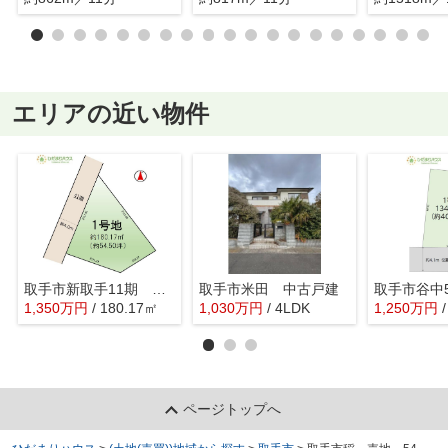
エリアの近い物件
取手市新取手11期 売地
取手市米田 中古戸建
取手市谷中
1,350
万
円
/ 180.17㎡
1,030
万
円
/ 4LDK
1,250
万
円
ページトップへ