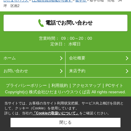
ひだまりハウス
>
(土地(売買))地域から探す
>
取手市
>
取手市稲 売地 54
坪 区画2
電話でお問い合わせ
営業時間：
09：00～20：00
定休日：
水曜日
ホーム
会社概要
お問い合わせ
来店予約
プライバシーポリシー
利用規約
アクセスマップ
PCサイト
Copyright(c) 株式会社ひだまりハウスつくば店 All rights reserved.
当サイトでは、お客様の当サイト利用状況把握、サービス向上検討を目的と
して、クッキー（Cookie）を使用しています。
詳しくは、当社の
「Cookieの取扱いについて」
をご確認ください。
閉じる