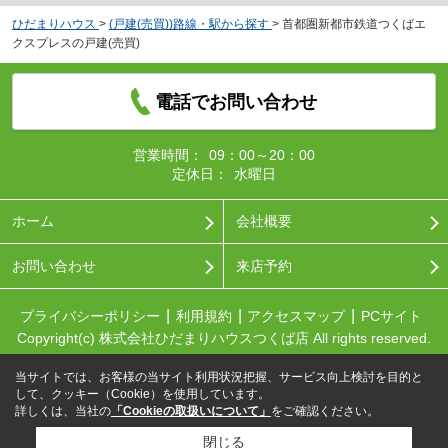
ひだまりハウス
>
(戸建(売買))路線・駅から探す
>
首都圏新都市鉄道つくばエ
クスプレスの戸建(売買)
電話でお問い合わせ
営業時間：
09：00～20：00
定休日：
水曜日
ホーム
会社概要
お問い合わせ
来店予約
プライバシーポリシー
利用規約
アクセスマップ
PCサイト
Copyright(c) 株式会社ひだまりハウスつくば店 All rights reserved.
当サイトでは、お客様の当サイト利用状況把握、サービス向上検討を目的と
して、クッキー（Cookie）を使用しています。
詳しくは、当社の
「Cookieの取扱いについて」
をご確認ください。
閉じる