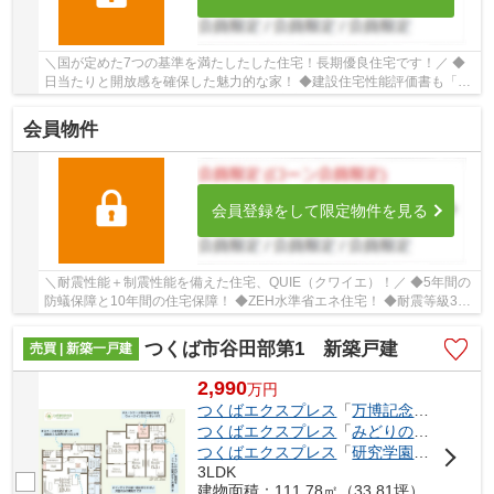
＼国が定めた7つの基準を満たしたした住宅！長期優良住宅です！／ ◆
日当たりと開放感を確保した魅力的な家！ ◆建設住宅性能評価書も「設
計」と「建設」の2つが付いているので安心！ ◆...
会員物件
会員登録をして限定物件を見る
＼耐震性能＋制震性能を備えた住宅、QUIE（クワイエ）！／ ◆5年間の
防蟻保障と10年間の住宅保障！ ◆ZEH水準省エネ住宅！ ◆耐震等級3を
クリアした耐震、制震性能が特徴の「クレイドル...
つくば市谷田部第1 新築戸建
売買 | 新築一戸建
2,990
万
円
つくばエクスプレス
「
万博記念公園
」駅 
つくばエクスプレス
「
みどりの
」駅 徒歩2
つくばエクスプレス
「
研究学園
」駅 徒歩7
3LDK
建物面積：111.78㎡（33.81坪）