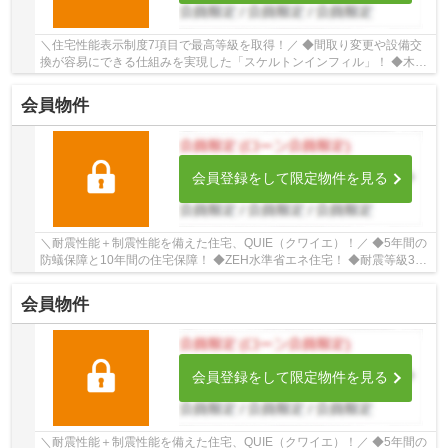
＼住宅性能表示制度7項目で最高等級を取得！／ ◆間取り変更や設備交
換が容易にできる仕組みを実現した「スケルトンインフィル」！ ◆木造
軸組工法とパネルを組み合わせた「I.D.S工法」...
会員物件
会員登録をして限定物件を見る
＼耐震性能＋制震性能を備えた住宅、QUIE（クワイエ）！／ ◆5年間の
防蟻保障と10年間の住宅保障！ ◆ZEH水準省エネ住宅！ ◆耐震等級3を
クリアした耐震、制震性能が特徴の「クレイドル...
会員物件
会員登録をして限定物件を見る
＼耐震性能＋制震性能を備えた住宅、QUIE（クワイエ）！／ ◆5年間の