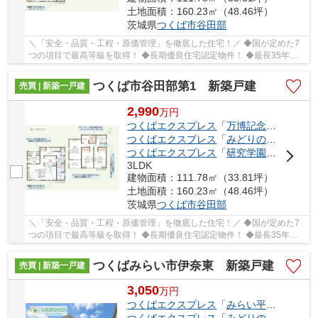
土地面積：160.23㎡（48.46坪）
茨城県
つくば市
谷田部
＼「安全・品質・工程・原価管理」を徹底した住宅！／ ◆国が定めた7
つの項目で最高等級を取得！ ◆長期優良住宅認定物件！ ◆最長35年住
宅保証システム！ ■ひだまりハウスは、お客様一...
つくば市谷田部第1 新築戸建
売買 | 新築一戸建
2,990
万
円
つくばエクスプレス
「
万博記念公園
」駅 
つくばエクスプレス
「
みどりの
」駅 徒歩2
つくばエクスプレス
「
研究学園
」駅 徒歩7
3LDK
建物面積：111.78㎡（33.81坪）
土地面積：160.23㎡（48.46坪）
茨城県
つくば市
谷田部
＼「安全・品質・工程・原価管理」を徹底した住宅！／ ◆国が定めた7
つの項目で最高等級を取得！ ◆長期優良住宅認定物件！ ◆最長35年住
宅保証システム！ ■ひだまりハウスは、お客様一...
つくばみらい市伊奈東 新築戸建
売買 | 新築一戸建
3,050
万
円
つくばエクスプレス
「
みらい平
」駅 徒歩2