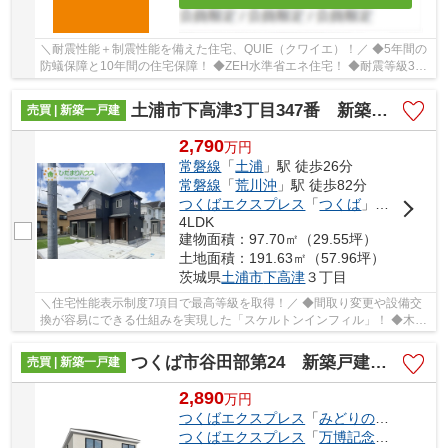
＼耐震性能＋制震性能を備えた住宅、QUIE（クワイエ）！／ ◆5年間の
防蟻保障と10年間の住宅保障！ ◆ZEH水準省エネ住宅！ ◆耐震等級3を
クリアした耐震、制震性能が特徴の「クレイドル...
土浦市下高津3丁目347番 新築戸建 B号棟
売買 | 新築一戸建
2,790
万
円
常磐線
「
土浦
」駅 徒歩26分
常磐線
「
荒川沖
」駅 徒歩82分
つくばエクスプレス
「
つくば
」駅 徒歩97分
4LDK
建物面積：97.70㎡（29.55坪）
土地面積：191.63㎡（57.96坪）
茨城県
土浦市
下高津
３丁目
＼住宅性能表示制度7項目で最高等級を取得！／ ◆間取り変更や設備交
換が容易にできる仕組みを実現した「スケルトンインフィル」！ ◆木造
軸組工法とパネルを組み合わせた「I.D.S工法」...
つくば市谷田部第24 新築戸建 3号棟
売買 | 新築一戸建
2,890
万
円
つくばエクスプレス
「
みどりの
」駅 徒歩2
つくばエクスプレス
「
万博記念公園
」駅 