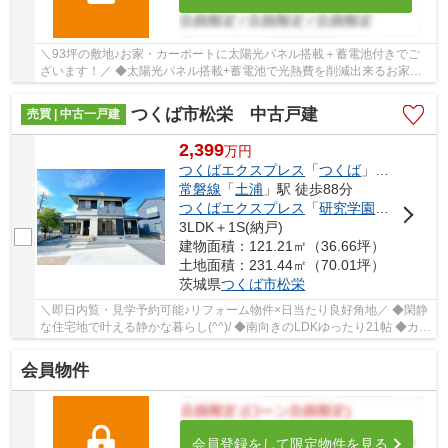
＼93坪の敷地♪お家・カーポートに太陽光パネル搭載＋蓄電池付きでご
ざいます！／ ◆太陽光パネル搭載+蓄電池で光熱費を削減出来るお家！
◆土地面積93坪超の広々敷地（ドックラン・家庭...
つくば市松栄 中古戸建
売買 | 中古一戸建
2,399
万
円
つくばエクスプレス
「
つくば
」駅 徒歩68分車11分 5.4km
常磐線
「
土浦
」駅 徒歩88分
つくばエクスプレス
「
研究学園
」駅 徒歩1
3LDK＋1S(納戸)
建物面積：121.21㎡（36.66坪）
土地面積：231.44㎡（70.01坪）
茨城県
つくば市
松栄
＼即日内覧・見学予約可能♪リフォーム物件×日当たり良好角地／ ◆閑静
な住宅地で叶える静かな暮らし(^^)/ ◆南向きのLDKゆったり21帖 ◆カー
スペース4台駐車可能 ◆敷地面積広々70坪 ◆栄...
会員物件
会員登録をして限定物件を見る