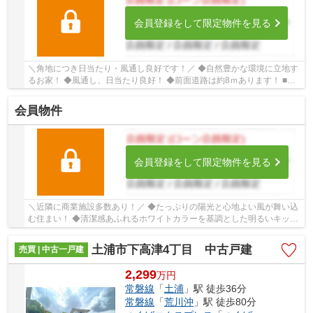
会員登録をして限定物件を見る
＼角地につき日当たり・風通し良好です！／ ◆自然豊かな環境に立地す
るお家！ ◆風通し、日当たり良好！ ◆前面道路は約8ｍあります！ ■ひ
だまりハウスは、お客様一人ひとりの幸せを描...
会員物件
会員登録をして限定物件を見る
＼近隣に商業施設多数あり！／ ◆たっぷりの陽光と心地よい風が舞い込
む住まい！ ◆清潔感あふれるホワイトカラーを基調とした明るいキッチ
ン！ ◆風通し、日当たり良好！ ■ひだまりハ...
土浦市下高津4丁目 中古戸建
売買 | 中古一戸建
2,299
万
円
常磐線
「
土浦
」駅 徒歩36分
常磐線
「
荒川沖
」駅 徒歩80分