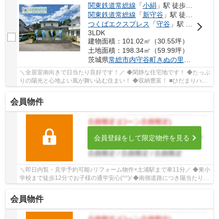
関東鉄道常総線
「
小絹
」駅 徒歩30分
関東鉄道常総線
「
新守谷
」駅 徒歩51分
つくばエクスプレス
「
守谷
」駅 徒歩76分
3LDK
建物面積：101.02㎡（30.55坪）
土地面積：198.34㎡（59.99坪）
茨城県
常総市
内守谷町きぬの里
３丁目
＼全居室南向きで日当たり良好です！／ ◆閑静な住宅地です！ ◆たっぷ
りの陽光と心地よい風が舞い込む住まい！ ◆収納豊富！ ■ひだまりハウ
スは、お客様一人ひとりの幸せを描くマイホ...
会員物件
会員登録をして限定物件を見る
＼即日内覧・見学予約可能♪リフォーム物件×土浦駅まで車11分／ ◆東小
学校まで徒歩12分でお子様の通学安心(^^)/ ◆南側道路につき陽当たり良
好 ◆公園至近で子育て環境良好 ◆経済的な都...
会員物件