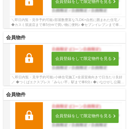
会員登録をして限定物件を見る
＼即日内覧・見学予約可能♪部屋数豊富な7LDK×自然に囲まれた住宅／
◆カスミ筑波店まで車5分mで買い物に便利♪ ◆セブンイレブンまで車5
分 ◆ウエルシアまで車5分 ◆全居室6帖以上でゆとり...
会員物件
会員登録をして限定物件を見る
＼即日内覧・見学予約可能♪小林住宅施工×全居室南向きで日当たり良好
／ ◆つくばエクスプレス「みらい平」駅まで車6分♪ ◆いなひがし公園徒
歩2分で子育て環境良好 ◆駐車場拡張済み！3台...
会員物件
会員登録をして限定物件を見る