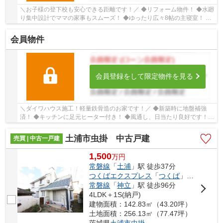
＼お子様の登下校も安心できる距離です！／ ◆リフォーム物件！ ◆水廻
り集中設計でママの家事もスムーズ！ ◆ゆったり広々8帖の主寝室！ ■
ひだまりハウスは、お客様一人ひとりの幸せを...
会員物件
会員登録をして限定物件を見る
＼ダイワハウス施工！軽量鉄骨造のお家です！／ ◆新築時に地盤補強
済！ ◆キッチンに足元ヒーター付き！ ◆風通し、日当たり良好です！ ■
ひだまりハウスは、お客様一人ひとりの幸せを...
土浦市虫掛 中古戸建
売買 | 中古一戸建
1,500
万
円
常磐線
「
土浦
」駅 徒歩37分
つくばエクスプレス
「
つくば
」駅 徒歩94分
常磐線
「
神立
」駅 徒歩96分
4LDK＋1S(納戸)
建物面積：142.83㎡（43.20坪）
土地面積：256.13㎡（77.47坪）