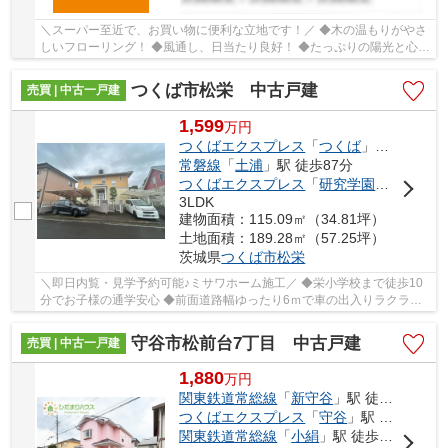
＼スーパー至近で、お買い物に便利な立地です！／ ◆木の温もりがやさ
しいフローリング！ ◆風通し、日当たり良好！ ◆たっぷりの陽光と心地
よい風が舞い込む住まい！ ■ひだまりハウス...
つくば市松栄 中古戸建
売買 | 中古一戸建
1,599
万
円
つくばエクスプレス
「
つくば
」駅 徒歩60分
常磐線
「
土浦
」駅 徒歩87分
つくばエクスプレス
「
研究学園
」駅 徒歩1
3LDK
建物面積：115.09㎡（34.81坪）
土地面積：189.28㎡（57.25坪）
茨城県
つくば市
松栄
＼即日内覧・見学予約可能♪ミサワホーム施工／ ◆栄小学校まで徒歩10
分でお子様の通学安心 ◆前面道路幅ゆったり6ｍで車の出入りラクラク
◆2台駐車可能 ◆全居室収納完備のため住空間す...
守谷市松前台7丁目 中古戸建
売買 | 中古一戸建
1,880
万
円
関東鉄道常総線
「
新守谷
」駅 徒歩38分
つくばエクスプレス
「
守谷
」駅 徒歩64分
関東鉄道常総線
「
小絹
」駅 徒歩38分