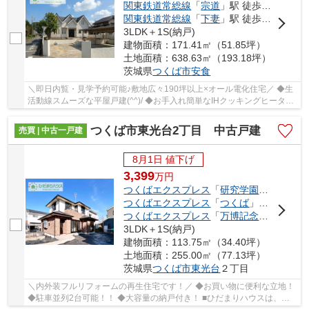
関東鉄道常総線
「
宗道
」駅 徒歩99分
関東鉄道常総線
「
下妻
」駅 徒歩89分
3LDK＋1S(納戸)
建物面積：171.41㎡（51.85坪）
土地面積：638.63㎡（193.18坪）
茨城県
つくば市
安食
＼即日内覧・見学予約可能♪敷地広々190坪以上×オール電化住宅／ ◆生
活動線スムーズな平屋戸建(^^)/ ◆お手入れ簡単なIHクッキングヒーター
◆家族団らんのLDK広々30帖 ◆角地につき陽当...
つくば市東光台2丁目 中古戸建
売買 | 中古一戸建
8月1日 値下げ
3,399
万
円
つくばエクスプレス
「
研究学園
」駅 徒歩3
つくばエクスプレス
「
つくば
」駅 徒歩65分
つくばエクスプレス
「
万博記念公園
」駅 
3LDK＋1S(納戸)
建物面積：113.75㎡（34.40坪）
土地面積：255.00㎡（77.13坪）
茨城県
つくば市
東光台
２丁目
＼内外装フルリフォームの再生住宅です！／ ◆お買い物に便利な立地！
◆駐車並列2台可能！！ ◆大容量の納戸付き！ ■ひだまりハウスは、お