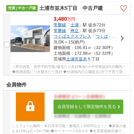
客様一人ひとりの幸せを描くマイホームを叶え...
土浦市並木5丁目 中古戸建
売買 | 中古一戸建
3,480
万
円
常磐線
「
土浦
」駅 徒歩72分
常磐線
「
神立
」駅 徒歩73分
つくばエクスプレス
「
つくば
」駅 徒歩99分
3LDK＋1S(納戸)
建物面積：106.81㎡（32.30坪）
土地面積：172.98㎡（52.32坪）
茨城県
土浦市
並木
５丁目
＼即日内覧・見学予約可能♪陽当たり良好角地×小中学校徒歩5分圏内／
◆南側道路につき陽当たり良好 ◆分譲地内の公園徒歩1分で子育て環境
良好！ ◆家計に優しく経済的な都市ガス ◆太陽光...
会員物件
会員登録をして限定物件を見る
＼リフォーム物件・本日見学可能！敷地広々350坪以上！／ ◆家族の集
まるLDKは広々24.75帖 ◆カースペース5台ＯＫ ◆全居室収納完備で住