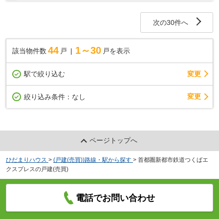
空間すっきり ◆生活動線スムーズな平屋戸建 ◆全居...
次の30件へ
44
1～30
該当物件数
戸
戸を表示
駅で絞り込む
変更
変更
絞り込み条件：
なし
ページトップへ
ひだまりハウス
>
(戸建(売買))路線・駅から探す
>
首都圏新都市鉄道つくばエ
クスプレスの戸建(売買)
電話でお問い合わせ