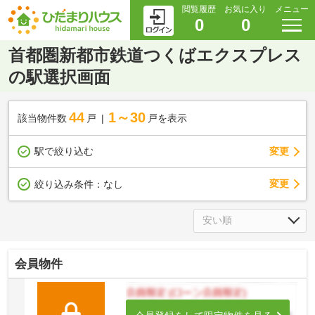
閲覧履歴
お気に入り
メニュー
0
0
首都圏新都市鉄道つくばエクスプレス
の駅選択画面
44
1～30
該当物件数
戸
戸を表示
駅で絞り込む
変更
変更
絞り込み条件：
なし
会員物件