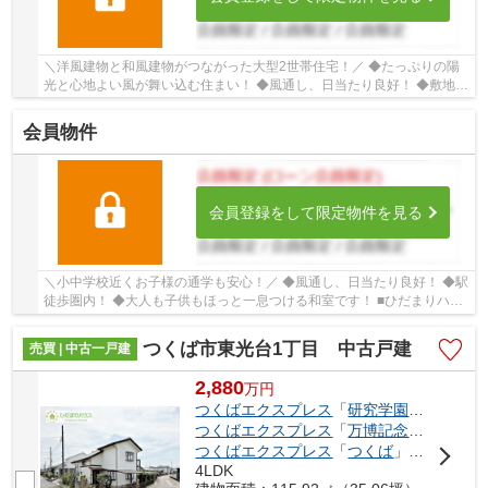
＼洋風建物と和風建物がつながった大型2世帯住宅！／ ◆たっぷりの陽
光と心地よい風が舞い込む住まい！ ◆風通し、日当たり良好！ ◆敷地
広々175坪！！ ■ひだまりハウスは、お客様一人...
会員物件
会員登録をして限定物件を見る
＼小中学校近くお子様の通学も安心！／ ◆風通し、日当たり良好！ ◆駅
徒歩圏内！ ◆大人も子供もほっと一息つける和室です！ ■ひだまりハウ
スは、お客様一人ひとりの幸せを描くマイホ...
つくば市東光台1丁目 中古戸建
売買 | 中古一戸建
2,880
万
円
つくばエクスプレス
「
研究学園
」駅 徒歩4
つくばエクスプレス
「
万博記念公園
」駅 
つくばエクスプレス
「
つくば
」駅 徒歩75分
4LDK