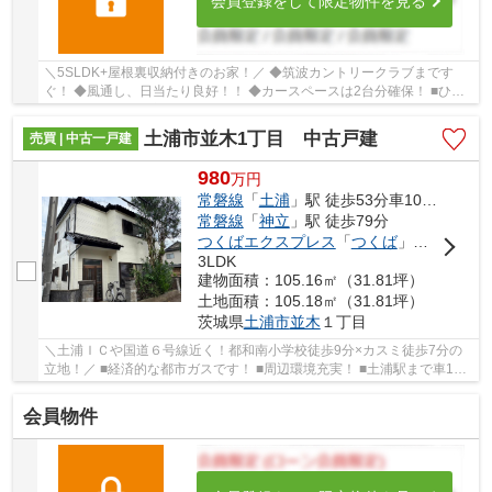
会員登録をして限定物件を見る
＼5SLDK+屋根裏収納付きのお家！／ ◆筑波カントリークラブまです
ぐ！ ◆風通し、日当たり良好！！ ◆カースペースは2台分確保！ ■ひだ
まりハウスは、お客様一人ひとりの幸せを描くマイ...
土浦市並木1丁目 中古戸建
売買 | 中古一戸建
980
万
円
常磐線
「
土浦
」駅 徒歩53分車10分 4.2km
常磐線
「
神立
」駅 徒歩79分
つくばエクスプレス
「
つくば
」駅 徒歩99分
3LDK
建物面積：105.16㎡（31.81坪）
土地面積：105.18㎡（31.81坪）
茨城県
土浦市
並木
１丁目
＼土浦ＩＣや国道６号線近く！都和南小学校徒歩9分×カスミ徒歩7分の
立地！／ ■経済的な都市ガスです！ ■周辺環境充実！ ■土浦駅まで車10
分！ ■ひだまりハウスは、お客様一人ひとりの...
会員物件