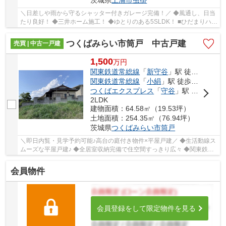
茨城県
土浦市
虫掛
＼日差しや雨から守るシャッター付きガレージ完備！／ ◆風通し、日当
たり良好！ ◆三井ホーム施工！ ◆ゆとりのある5SLDK！ ■ひだまりハウ
スは、お客様一人ひとりの幸せを描くマイホー...
つくばみらい市筒戸 中古戸建
売買 | 中古一戸建
1,500
万
円
関東鉄道常総線
「
新守谷
」駅 徒歩11分
関東鉄道常総線
「
小絹
」駅 徒歩19分
つくばエクスプレス
「
守谷
」駅 徒歩32分
2LDK
建物面積：64.58㎡（19.53坪）
土地面積：254.35㎡（76.94坪）
茨城県
つくばみらい市
筒戸
＼即日内覧・見学予約可能♪高台の庭付き物件×平屋戸建／ ◆生活動線ス
ムーズな平屋戸建♪ ◆全居室収納完備で住空間すっきり広々 ◆関東鉄道
常総線「新守谷駅」まで徒歩11分 ◆6帖以上のゆ...
会員物件
会員登録をして限定物件を見る