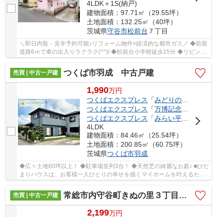
4LDK＋1S(納戸)
建物面積：97.71㎡（29.55坪）
土地面積：132.25㎡（40坪）
茨城県
守谷市
松前台
７丁目
＼即日内覧・見学予約可能♪リフォーム物件×経済的な都市ガス／ ◆前面
道路6ｍで車の出入りラクラク(^^)/ ◆松前台小学校徒歩15分 ◆リビング
と洋室が続き間設計 ◆大容量の納戸完備 ◆収納...
つくば市羽成 中古戸建
売買 | 中古一戸建
1,990
万
円
つくばエクスプレス
「
みどりの
」駅 徒歩5
つくばエクスプレス
「
万博記念公園
」駅 
つくばエクスプレス
「
みらい平
」駅 徒歩9
4LDK
建物面積：84.46㎡（25.54坪）
土地面積：200.85㎡（60.75坪）
茨城県
つくば市
羽成
◆広々土地60坪以上！ ◆駐車場並列3台！ ◆天然芝の綺麗なお庭♪ ■ひだ
まりハウスは、お客様一人ひとりの幸せを描くマイホームを叶えるため
に、数多くの物件を熟知して、向上・拡大し続...
常総市内守谷町きぬの里３丁目 中古戸建
売買 | 中古一戸建
2,199
万
円