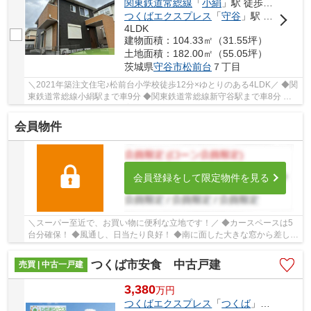
関東鉄道常総線
「
小絹
」駅 徒歩43分車9分 3.4km
つくばエクスプレス
「
守谷
」駅 徒歩62分
4LDK
建物面積：104.33㎡（31.55坪）
土地面積：182.00㎡（55.05坪）
茨城県
守谷市
松前台
７丁目
＼2021年築注文住宅♪松前台小学校徒歩12分×ゆとりのある4LDK／ ◆関
東鉄道常総線小絹駅まで車9分 ◆関東鉄道常総線新守谷駅まで車8分 ◆
まつのき公園徒歩6分で子育て環境良好 ◆南東側道...
会員物件
会員登録をして限定物件を見る
＼スーパー至近で、お買い物に便利な立地です！／ ◆カースペースは5
台分確保！ ◆風通し、日当たり良好！ ◆南に面した大きな窓から差し込
む光で日中は電気いらず！ ■ひだまりハウスは...
つくば市安食 中古戸建
売買 | 中古一戸建
3,380
万
円
つくばエクスプレス
「
つくば
」駅 徒歩99分