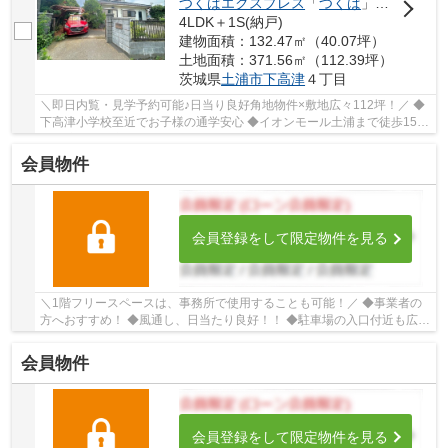
つくばエクスプレス
「
つくば
」駅 徒歩94分
4LDK＋1S(納戸)
建物面積：132.47㎡（40.07坪）
土地面積：371.56㎡（112.39坪）
茨城県
土浦市
下高津
４丁目
＼即日内覧・見学予約可能♪日当り良好角地物件×敷地広々112坪！／ ◆
下高津小学校至近でお子様の通学安心 ◆イオンモール土浦まで徒歩15分
◆経済的な都市ガス物件 ◆並列3台駐車可能 ◆全...
会員物件
会員登録をして限定物件を見る
＼1階フリースペースは、事務所で使用することも可能！／ ◆事業者の
方へおすすめ！ ◆風通し、日当たり良好！！ ◆駐車場の入口付近も広々
としており、余裕のある造りです！ ■ひだまり...
会員物件
会員登録をして限定物件を見る