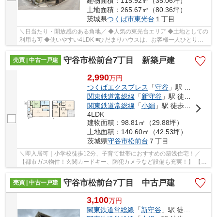
建物面積：115.92㎡（35.06坪）
土地面積：265.67㎡（80.36坪）
茨城県
つくば市
東光台
１丁目
＼日当たり・開放感のある角地／ ◆人気の東光台エリア ◆土地としての
利用も可 ◆使いやすい4LDK ■ひだまりハウスは、お客様一人ひとりの
幸せを描くマイホームを叶えるために、数多く...
守谷市松前台7丁目 新築戸建
売買 | 中古一戸建
2,990
万
円
つくばエクスプレス
「
守谷
」駅 徒歩63分
関東鉄道常総線
「
新守谷
」駅 徒歩40分
関東鉄道常総線
「
小絹
」駅 徒歩37分
4LDK
建物面積：98.81㎡（29.88坪）
土地面積：140.60㎡（42.53坪）
茨城県
守谷市
松前台
７丁目
＼即入居可｜小学校徒歩12分、子育て世帯におすすめの築浅住宅！／
【都市ガス物件！玄関カードキー、防犯カメラなど設備も充実！】 【1
階和室とインナーバルコニー付きで、子育て世...
守谷市松前台7丁目 中古戸建
売買 | 中古一戸建
3,100
万
円
関東鉄道常総線
「
新守谷
」駅 徒歩39分車8分 3.1km