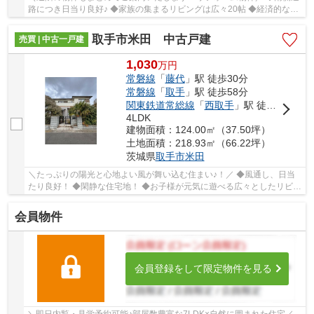
路につき日当り良好♪ ◆家族の集まるリビングは広々20帖 ◆経済的な都
市ガス物件 ◆大型ウォークインクローゼット完...
取手市米田 中古戸建
売買 | 中古一戸建
1,030
万
円
常磐線
「
藤代
」駅 徒歩30分
常磐線
「
取手
」駅 徒歩58分
関東鉄道常総線
「
西取手
」駅 徒歩60分
4LDK
建物面積：124.00㎡（37.50坪）
土地面積：218.93㎡（66.22坪）
茨城県
取手市
米田
＼たっぷりの陽光と心地よい風が舞い込む住まい♪！／ ◆風通し、日当
たり良好！ ◆閑静な住宅地！ ◆お子様が元気に遊べる広々としたリビン
グです！ ■ひだまりハウスは、お客様一人ひと...
会員物件
会員登録をして限定物件を見る
＼即日内覧・見学予約可能♪部屋数豊富な7LDK×自然に囲まれた住宅／