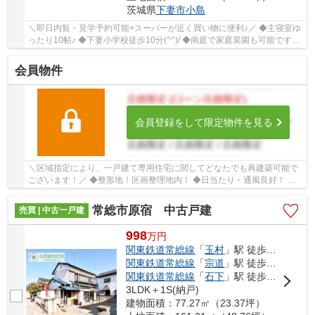
茨城県
下妻市
小島
＼即日内覧・見学予約可能×スーパーが近く買い物に便利♪／ ◆主寝室ゆ
ったり10帖♪ ◆下妻小学校徒歩10分(^^)/ ◆南庭で家庭菜園も可能です！
■ひだまりハウスは、お客様一人ひとりの幸...
会員物件
会員登録をして限定物件を見る
＼区域指定により、一戸建て専用住宅に関してどなたでも再建築可能で
ございます！／ ◆整形地！区画整理地内！ ◆日当たり・通風良好！ ◆
隣接建物距離2m以上！ ■ひだまりハウスは、お...
常総市原宿 中古戸建
売買 | 中古一戸建
998
万
円
関東鉄道常総線
「
玉村
」駅 徒歩7分
関東鉄道常総線
「
宗道
」駅 徒歩25分
関東鉄道常総線
「
石下
」駅 徒歩32分
3LDK＋1S(納戸)
建物面積：77.27㎡（23.37坪）