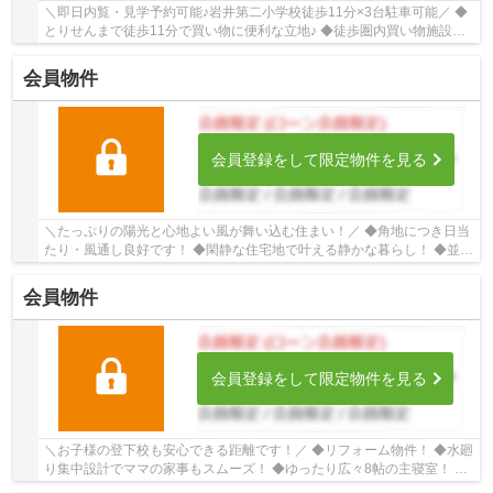
＼即日内覧・見学予約可能♪岩井第二小学校徒歩11分×3台駐車可能／ ◆
とりせんまで徒歩11分で買い物に便利な立地♪ ◆徒歩圏内買い物施設多
数あり ◆インナーガレージ完備 ◆角地につき陽当...
会員物件
会員登録をして限定物件を見る
＼たっぷりの陽光と心地よい風が舞い込む住まい！／ ◆角地につき日当
たり・風通し良好です！ ◆閑静な住宅地で叶える静かな暮らし！ ◆並列
駐車場を完備！ ■ひだまりハウスは、お客様...
会員物件
会員登録をして限定物件を見る
＼お子様の登下校も安心できる距離です！／ ◆リフォーム物件！ ◆水廻
り集中設計でママの家事もスムーズ！ ◆ゆったり広々8帖の主寝室！ ■
ひだまりハウスは、お客様一人ひとりの幸せを...