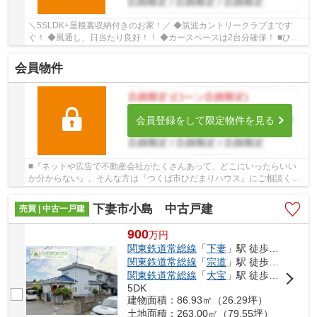
＼5SLDK+屋根裏収納付きのお家！／ ◆筑波カントリークラブまです
ぐ！ ◆風通し、日当たり良好！！ ◆カースペースは2台分確保！ ■ひだ
まりハウスは、お客様一人ひとりの幸せを描くマイ...
会員物件
会員登録をして限定物件を見る
■『ネットや広告で不動産会社がたくさんあって、どこにいったらいい
か分からない』、そんな方は『つくば市ひだまりハウス』にご相談くだ
さい！ ■ひだまりハウスは、お客様一人ひとり...
下妻市小島 中古戸建
売買 | 中古一戸建
900
万
円
関東鉄道常総線
「
下妻
」駅 徒歩18分
関東鉄道常総線
「
宗道
」駅 徒歩29分
関東鉄道常総線
「
大宝
」駅 徒歩55分
5DK
建物面積：86.93㎡（26.29坪）
土地面積：263.00㎡（79.55坪）