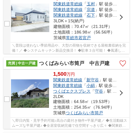
関東鉄道常総線
「
玉村
」駅 徒歩17分
関東鉄道常総線
「
宗道
」駅 徒歩30分
関東鉄道常総線
「
石下
」駅 徒歩43分
3LDK＋1S(納戸)
建物面積：70.47㎡（21.31坪）
土地面積：186.98㎡（56.56坪）
茨城県
常総市
若宮戸
＼普段は使わない季節用品や、大型の荷物を収納できる屋根裏収納を完
備！／ ◆システムキッチン新品交換済！ ◆駐車３台可能！ ◆風通し、
日当たり良好！ ■ひだまりハウスは、お客様一...
つくばみらい市筒戸 中古戸建
売買 | 中古一戸建
1,500
万
円
関東鉄道常総線
「
新守谷
」駅 徒歩11分
関東鉄道常総線
「
小絹
」駅 徒歩19分
つくばエクスプレス
「
守谷
」駅 徒歩32分
2LDK
建物面積：64.58㎡（19.53坪）
土地面積：254.35㎡（76.94坪）
茨城県
つくばみらい市
筒戸
＼即日内覧・見学予約可能♪高台の庭付き物件×平屋戸建／ ◆生活動線ス
ムーズな平屋戸建♪ ◆全居室収納完備で住空間すっきり広々 ◆関東鉄道
常総線「新守谷駅」まで徒歩11分 ◆6帖以上のゆ...