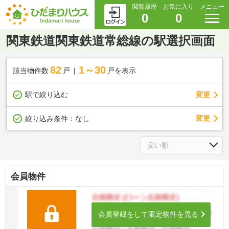
閲覧履歴
お気に入り
メニュー
0
0
関東鉄道関東鉄道常総線の駅選択画面
82
1～30
該当物件数
戸
戸を表示
駅で絞り込む
変更
変更
絞り込み条件：
なし
会員物件
会員登録をして限定物件を見る