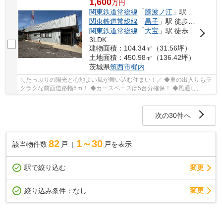
1,600
万
円
関東鉄道常総線
「
騰波ノ江
」駅 徒歩19分
関東鉄道常総線
「
黒子
」駅 徒歩18分
関東鉄道常総線
「
大宝
」駅 徒歩52分
3LDK
建物面積：104.34㎡（31.56坪）
土地面積：450.98㎡（136.42坪）
茨城県
筑西市
梶内
＼たっぷりの陽光と心地よい風が舞い込む住まい！／ ◆車の出入りもラ
クラクな前面道路幅6ｍ！ ◆カースペースは5台分確保！ ◆風通し、日
当たり良好！ ■ひだまりハウスは、お客様一人...
次の30件へ
82
1～30
該当物件数
戸
戸を表示
駅で絞り込む
変更
変更
絞り込み条件：
なし