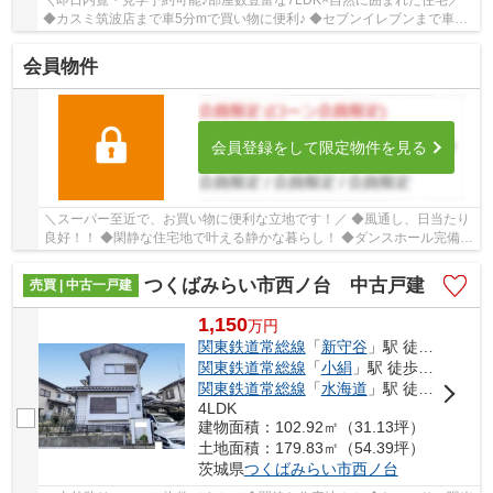
◆カスミ筑波店まで車5分mで買い物に便利♪ ◆セブンイレブンまで車5
分 ◆ウエルシアまで車5分 ◆全居室6帖以上でゆとり...
会員物件
会員登録をして限定物件を見る
＼スーパー至近で、お買い物に便利な立地です！／ ◆風通し、日当たり
良好！！ ◆閑静な住宅地で叶える静かな暮らし！ ◆ダンスホール完備！
■ひだまりハウスは、お客様一人ひとりの幸...
つくばみらい市西ノ台 中古戸建
売買 | 中古一戸建
1,150
万
円
関東鉄道常総線
「
新守谷
」駅 徒歩39分
関東鉄道常総線
「
小絹
」駅 徒歩19分
関東鉄道常総線
「
水海道
」駅 徒歩46分
4LDK
建物面積：102.92㎡（31.13坪）
土地面積：179.83㎡（54.39坪）
茨城県
つくばみらい市
西ノ台