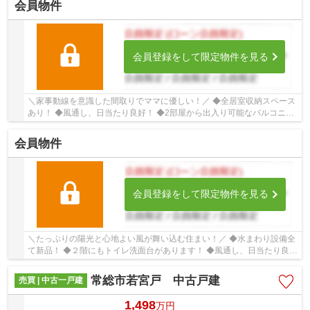
会員物件
会員登録をして限定物件を見る
＼家事動線を意識した間取りでママに優しい！／ ◆全居室収納スペース
あり！ ◆風通し、日当たり良好！ ◆2部屋から出入り可能なバルコニ
ー！ ■ひだまりハウスは、お客様一人ひとりの幸...
会員物件
会員登録をして限定物件を見る
＼たっぷりの陽光と心地よい風が舞い込む住まい！／ ◆水まわり設備全
て新品！ ◆２階にもトイレ洗面台があります！ ◆風通し、日当たり良
好！ ■ひだまりハウスは、お客様一人ひとりの...
常総市若宮戸 中古戸建
売買 | 中古一戸建
1,498
万
円