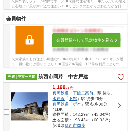
＼内外装リフォーム物件です！／ ◆閑静な住宅地！！ ◆たっぷりの陽光
と心地よい風が舞い込む住まい！ ◆リビングの窓からはあたたかな日差
しが差し込みます！ ■ひだまりハウスは、お...
会員物件
会員登録をして限定物件を見る
＼大家族でもお住まい可能な6LDKのお家！／ ◆スーパーやイオンが近
く、買い物には困りません！ ◆国道294号線・125号線利用によりつく
ばや守谷等へもアクセス良好！ ◆眺望良好な田園風...
筑西市岡芹 中古戸建
売買 | 中古一戸建
1,198
万
円
真岡鉄道
「
下館二高前
」駅 徒歩4分
水戸線
「
下館
」駅 徒歩26分
真岡鉄道
「
折本
」駅 徒歩30分
4LDK
建物面積：142.29㎡（43.04坪）
土地面積：198.43㎡（60.02坪）
茨城県
筑西市
岡芹