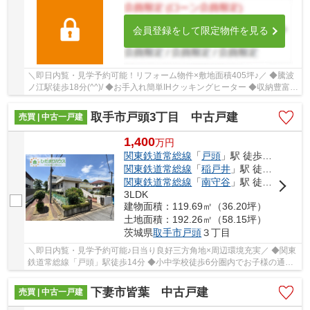
会員登録をして限定物件を見る
＼即日内覧・見学予約可能！リフォーム物件×敷地面積405坪♪／ ◆騰波
ノ江駅徒歩18分(^^)/ ◆お手入れ簡単IHクッキングヒーター ◆収納豊富な
間取り ◆前面道路が広く車の出入りラクラク ...
取手市戸頭3丁目 中古戸建
売買 | 中古一戸建
1,400
万
円
関東鉄道常総線
「
戸頭
」駅 徒歩14分
関東鉄道常総線
「
稲戸井
」駅 徒歩17分
関東鉄道常総線
「
南守谷
」駅 徒歩28分
3LDK
建物面積：119.69㎡（36.20坪）
土地面積：192.26㎡（58.15坪）
茨城県
取手市
戸頭
３丁目
＼即日内覧・見学予約可能♪日当り良好三方角地×周辺環境充実／ ◆関東
鉄道常総線「戸頭」駅徒歩14分 ◆小中学校徒歩6分圏内でお子様の通学
安心 ◆徒歩圏内買い物施設多数あり ◆お手入れ...
下妻市皆葉 中古戸建
売買 | 中古一戸建