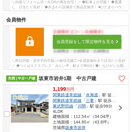
＼内装リフォーム済！4LDKの再生住宅！／ ◆駐車２台可能！ ◆風通
し、日当たり良好！ ◆水まわり設備全て新品交換済！ ■ひだまりハウス
は、お客様一人ひとりの幸せを描くマイホームを...
会員物件
会員登録をして限定物件を見る
＼即日内覧・見学予約可能♪小林住宅施工×全居室南向きで日当たり良好
／ ◆つくばエクスプレス「みらい平」駅まで車6分♪ ◆いなひがし公園徒
歩2分で子育て環境良好 ◆駐車場拡張済み！3台...
坂東市岩井1期 中古戸建
売買 | 中古一戸建
1,199
万
円
関東鉄道常総線
「
水海道
」駅 徒歩99分車21分 13.0km
関東鉄道常総線
「
三妻
」駅 徒歩99分
東武野田線
「
川間
」駅 徒歩99分
4LDK
建物面積：112.54㎡（34.04坪）
土地面積：144.80㎡（43.8坪）
茨城県
坂東市
岩井