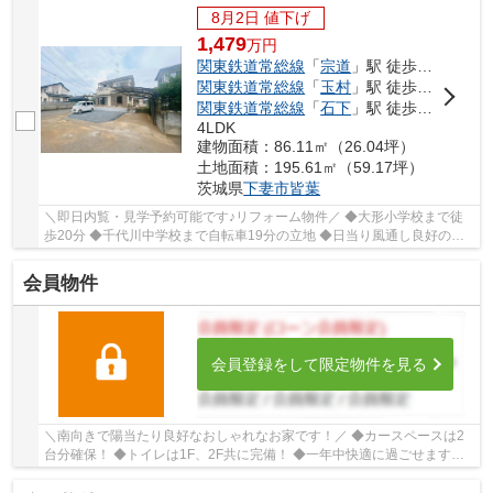
8月2日 値下げ
1,479
万
円
関東鉄道常総線
「
宗道
」駅 徒歩54分
関東鉄道常総線
「
玉村
」駅 徒歩62分
関東鉄道常総線
「
石下
」駅 徒歩67分
4LDK
建物面積：86.11㎡（26.04坪）
土地面積：195.61㎡（59.17坪）
茨城県
下妻市
皆葉
＼即日内覧・見学予約可能です♪リフォーム物件／ ◆大形小学校まで徒
歩20分 ◆千代川中学校まで自転車19分の立地 ◆日当り風通し良好の角
地物件♪ ◆並列3台駐車可能 ◆カーポート完備 ◆前...
会員物件
会員登録をして限定物件を見る
＼南向きで陽当たり良好なおしゃれなお家です！／ ◆カースペースは2
台分確保！ ◆トイレは1F、2F共に完備！ ◆一年中快適に過ごせます！
■『ネットや広告で不動産会社がたくさんあって...