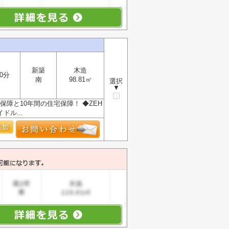
新築
木造
0分
南
98.81㎡
選択
▼
保障と10年間の住宅保障！ ◆ZEH
ル...