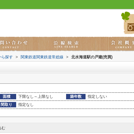
から探す
>
関東鉄道関東鉄道常総線
>
北水海道駅の戸建(売買)
面積
下限なし～上限なし
築年数
指定しない
間取り
指定なし
込む