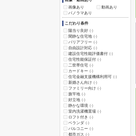
画像あり
動画あり
パノラマあり
こだわり条件
陽当り良好
(-)
閑静な住宅地
(-)
バリアフリー
(-)
自由設計対応
(-)
建設住宅性能評価書付
(-)
住宅性能保証付
(-)
二世帯住宅
(-)
カードキー
(-)
住宅金融支援機構利用可
(-)
新婚さん向け
(-)
ファミリー向け
(-)
旗竿地
(-)
好立地
(-)
静かな環境
(-)
室内洗濯機置場
(-)
ロフト付き
(-)
ベランダ
(-)
バルコニー
(-)
都市ガス
(-)