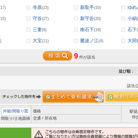
寺原
新取手
ゆめ
(17)
(23)
(10)
守谷
新守谷
小絹
(15)
(27)
(20)
三妻
南石下
石下
(9)
(19)
大宝
騰波ノ江
大田
)
(11)
(4)
9
件が該当
並び順：
該当
外観
/
間取り図
価格
駅徒
停
交通 / 所在地
間取り/土地面積