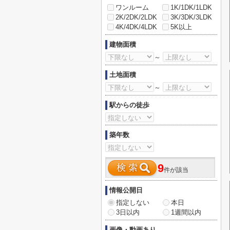
ワンルーム
1K/1DK/1LDK
2K/2DK/2LDK
3K/3DK/3LDK
4K/4DK/4LDK
5K以上
建物面積
～
土地面積
～
駅からの徒歩
築年数
9
件が該当
情報公開日
指定しない
本日
3日以内
1週間以内
画像・動画あり