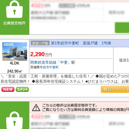
第1常総市中妻町 新築戸建 1号棟
新築一戸建
2,290
万円
徒歩1
関東鉄道常総線
「
中妻
」駅
4LDK
茨城県
常総市
中妻町
242.90㎡
＼「安全・品質・工程・原価管理」を徹底した住宅！／ ◆国が定めた7つの
良住宅認定物件！ ◆最長35年住宅保証システム！ ■ひだまりハウスは、お客様