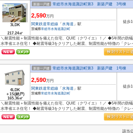
常総市水海道諏訪町第3 新築戸建 3号棟
新築一戸建
2,590
万円
徒歩1
関東鉄道常総線
「
水海道
」駅
3LDK
茨城県
常総市
水海道諏訪町
217.24㎡
＼耐震性能＋制震性能を備えた住宅、QUIE（クワイエ）！／ ◆5年間の防蟻
水準省エネ住宅！ ◆耐震等級3をクリアした耐震、制震性能が特徴の「クレイド
常総市水海道諏訪町第3 新築戸建 1号棟
新築一戸建
2,590
万円
徒歩1
関東鉄道常総線
「
水海道
」駅
4LDK
茨城県
常総市
水海道諏訪町
＋1S(納戸)
165.36㎡
＼耐震性能＋制震性能を備えた住宅、QUIE（クワイエ）！／ ◆5年間の防蟻
水準省エネ住宅！ ◆耐震等級3をクリアした耐震、制震性能が特徴の「クレイド
該当