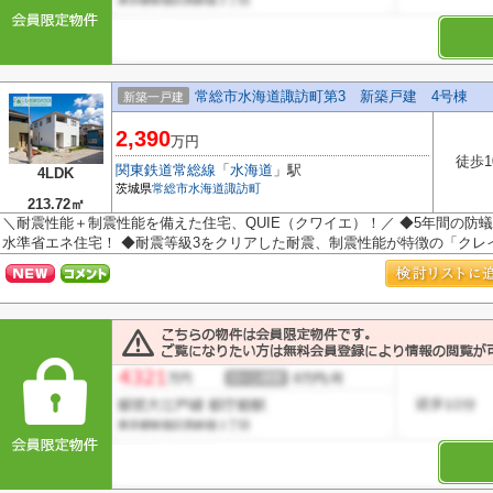
常総市水海道諏訪町第3 新築戸建 4号棟
新築一戸建
2,390
万円
徒歩1
関東鉄道常総線
「
水海道
」駅
4LDK
茨城県
常総市
水海道諏訪町
213.72㎡
＼耐震性能＋制震性能を備えた住宅、QUIE（クワイエ）！／ ◆5年間の防蟻
水準省エネ住宅！ ◆耐震等級3をクリアした耐震、制震性能が特徴の「クレイド