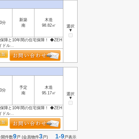
新築
木造
0分
南
98.82㎡
選択
▼
保障と10年間の住宅保障！ ◆ZEH
ル...
予定
木造
0分
南
95.17㎡
選択
▼
保障と10年間の住宅保障！ ◆ZEH
ル...
9
3
1-9
公開件数
戸 (会員物件
戸)
戸表示