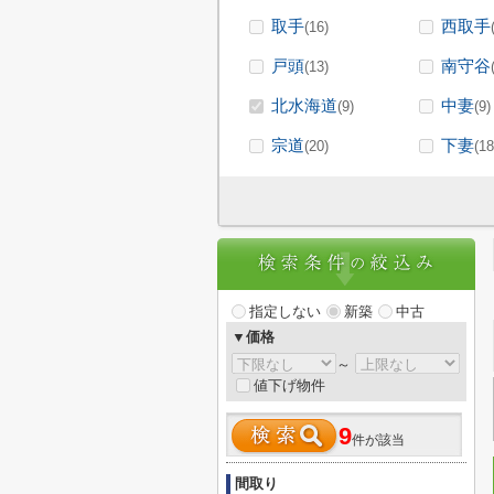
取手
西取手
(16)
戸頭
南守谷
(13)
北水海道
中妻
(9)
(9)
宗道
下妻
(20)
(18
指定しない
新築
中古
▼価格
～
値下げ物件
9
件が該当
間取り