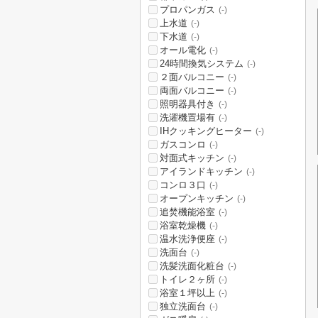
プロパンガス
(-)
上水道
(-)
下水道
(-)
オール電化
(-)
24時間換気システム
(-)
２面バルコニー
(-)
両面バルコニー
(-)
照明器具付き
(-)
洗濯機置場有
(-)
IHクッキングヒーター
(-)
ガスコンロ
(-)
対面式キッチン
(-)
アイランドキッチン
(-)
コンロ３口
(-)
オープンキッチン
(-)
追焚機能浴室
(-)
浴室乾燥機
(-)
温水洗浄便座
(-)
洗面台
(-)
洗髪洗面化粧台
(-)
トイレ２ヶ所
(-)
浴室１坪以上
(-)
独立洗面台
(-)