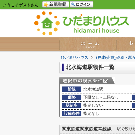
ようこそ
ゲスト
さん
ひだまりハウス
>
(戸建(売買))路線・駅
北水海道駅物件一覧
沿線
北水海道駅
価格
下限なし～上限なし
駅徒歩
指定しない
設備条件
指定なし
関東鉄道関東鉄道常総線
駅で絞り