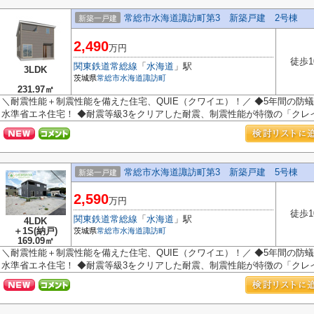
常総市水海道諏訪町第3 新築戸建 2号棟
新築一戸建
2,490
万円
徒歩1
関東鉄道常総線
「
水海道
」駅
3LDK
茨城県
常総市
水海道諏訪町
231.97㎡
＼耐震性能＋制震性能を備えた住宅、QUIE（クワイエ）！／ ◆5年間の防蟻
水準省エネ住宅！ ◆耐震等級3をクリアした耐震、制震性能が特徴の「クレイド
常総市水海道諏訪町第3 新築戸建 5号棟
新築一戸建
2,590
万円
徒歩1
関東鉄道常総線
「
水海道
」駅
4LDK
＋1S(納戸)
茨城県
常総市
水海道諏訪町
169.09㎡
＼耐震性能＋制震性能を備えた住宅、QUIE（クワイエ）！／ ◆5年間の防蟻
水準省エネ住宅！ ◆耐震等級3をクリアした耐震、制震性能が特徴の「クレイド