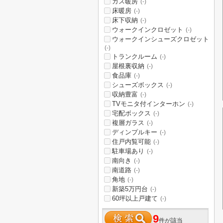
ガス暖房
(-)
床暖房
(-)
床下収納
(-)
ウォークインクロゼット
(-)
ウォークインシューズクロゼット
(-)
トランクルーム
(-)
屋根裏収納
(-)
食品庫
(-)
シューズボックス
(-)
収納豊富
(-)
TVモニタ付インターホン
(-)
宅配ボックス
(-)
複層ガラス
(-)
ディンプルキー
(-)
住戸内覧可能
(-)
駐車場あり
(-)
南向き
(-)
南道路
(-)
角地
(-)
新築5万円台
(-)
60坪以上戸建て
(-)
9
件が該当