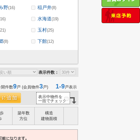
み野
稲戸井
(16)
(8)
水海道
(16)
(19)
玉村
(21)
(25)
郷
下館
(8)
(12)
表示件数：
9
3
1-9
公開件数
戸 (会員物件
戸)
戸表示
表示中物件を
一括でチェック
歩
築年数
構造
歩
方位
建物面積