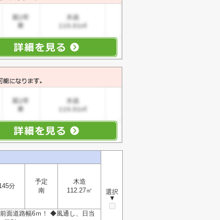
予定
木造
145分
南
112.27㎡
選択
▼
前面道路幅6ｍ！ ◆風通し、日当