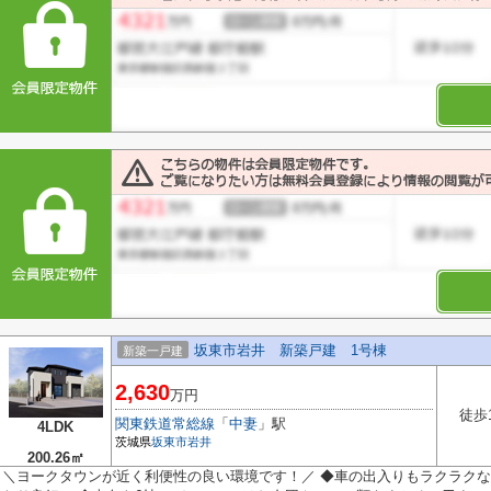
坂東市岩井 新築戸建 1号棟
新築一戸建
2,630
万円
徒歩
関東鉄道常総線
「
中妻
」駅
4LDK
茨城県
坂東市
岩井
200.26㎡
＼ヨークタウンが近く利便性の良い環境です！／ ◆車の出入りもラクラクな