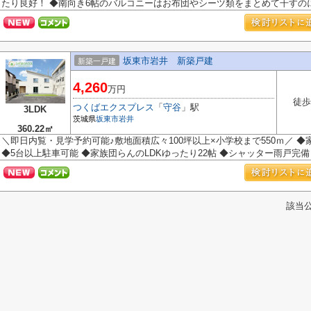
たり良好！ ◆南向き6帖のバルコニーはお布団やシーツ類をまとめて干すのに便
坂東市岩井 新築戸建
新築一戸建
4,260
万円
徒歩
つくばエクスプレス
「
守谷
」駅
3LDK
茨城県
坂東市
岩井
360.22㎡
＼即日内覧・見学予約可能♪敷地面積広々100坪以上×小学校まで550ｍ／ ◆家
◆5台以上駐車可能 ◆家族団らんのLDKゆったり22帖 ◆シャッター雨戸完備 ◆
該当