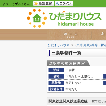
ようこそ
ゲスト
さん
ひだまりハウス
>
(戸建(売買))路線・駅
三妻駅物件一覧
沿線
三妻駅
価格
下限なし～上限なし
駅徒歩
指定しない
設備条件
指定なし
関東鉄道関東鉄道常総線
駅で絞り