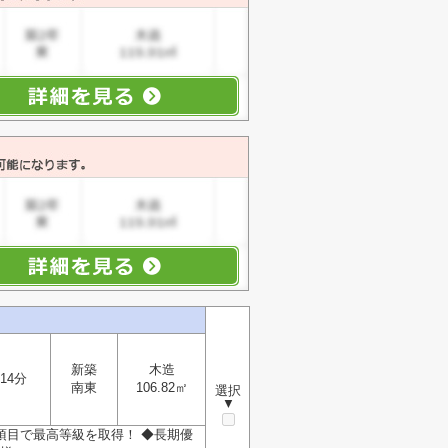
新築
木造
14分
南東
106.82㎡
選択
▼
項目で最高等級を取得！ ◆長期優