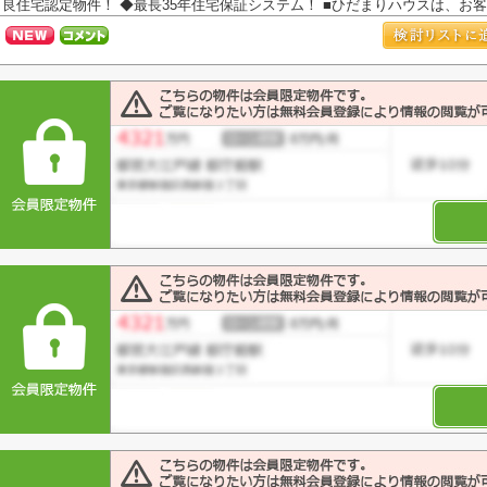
良住宅認定物件！ ◆最長35年住宅保証システム！ ■ひだまりハウスは、お客様