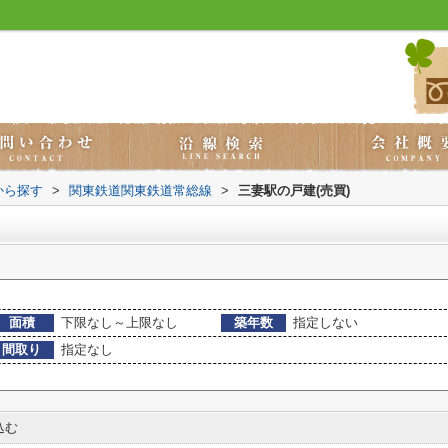
から探す
>
関東鉄道関東鉄道常総線
>
三妻駅の戸建(売買)
面積
下限なし～上限なし
築年数
指定しない
間取り
指定なし
込む