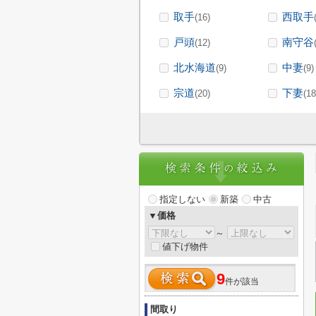
取手
西取手
(16)
戸頭
南守谷
(12)
北水海道
中妻
(9)
(9)
宗道
下妻
(20)
(18
指定しない
新築
中古
▼価格
～
値下げ物件
9
件が該当
間取り