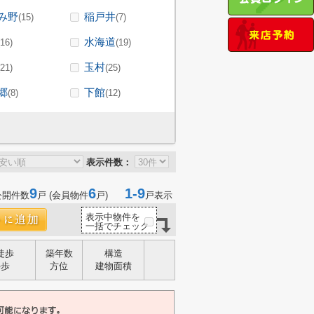
み野
稲戸井
(15)
(7)
水海道
(16)
(19)
玉村
(21)
(25)
郷
下館
(8)
(12)
表示件数：
9
6
1-9
公開件数
戸 (会員物件
戸)
戸表示
表示中物件を
一括でチェック
徒歩
築年数
構造
停歩
方位
建物面積