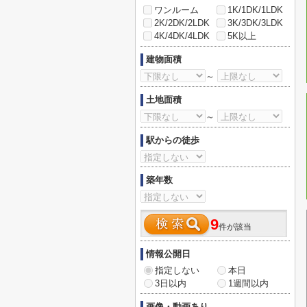
ワンルーム
1K/1DK/1LDK
2K/2DK/2LDK
3K/3DK/3LDK
4K/4DK/4LDK
5K以上
建物面積
～
土地面積
～
駅からの徒歩
築年数
9
件が該当
情報公開日
指定しない
本日
3日以内
1週間以内
画像・動画あり