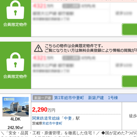
第1常総市中妻町 新築戸建 1号棟
新築一戸建
2,290
万円
徒歩
関東鉄道常総線
「
中妻
」駅
4LDK
茨城県
常総市
中妻町
242.90㎡
＼「安全・品質・工程・原価管理」を徹底した住宅！／ ◆国が定めた7つの