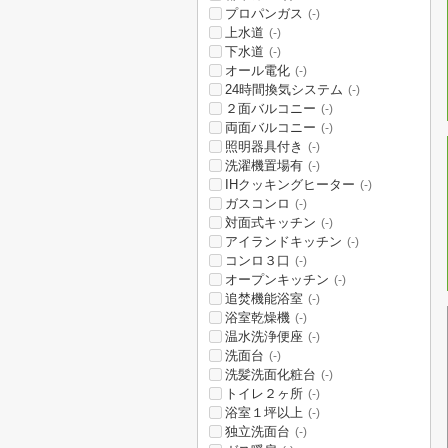
プロパンガス
(-)
上水道
(-)
下水道
(-)
オール電化
(-)
24時間換気システム
(-)
２面バルコニー
(-)
両面バルコニー
(-)
照明器具付き
(-)
洗濯機置場有
(-)
IHクッキングヒーター
(-)
ガスコンロ
(-)
対面式キッチン
(-)
アイランドキッチン
(-)
コンロ３口
(-)
オープンキッチン
(-)
追焚機能浴室
(-)
浴室乾燥機
(-)
温水洗浄便座
(-)
洗面台
(-)
洗髪洗面化粧台
(-)
トイレ２ヶ所
(-)
浴室１坪以上
(-)
独立洗面台
(-)