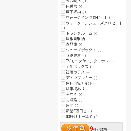
ガス暖房
(-)
床暖房
(-)
床下収納
(-)
ウォークインクロゼット
(-)
ウォークインシューズクロゼット
(-)
トランクルーム
(-)
屋根裏収納
(-)
食品庫
(-)
シューズボックス
(-)
収納豊富
(-)
TVモニタ付インターホン
(-)
宅配ボックス
(-)
複層ガラス
(-)
ディンプルキー
(-)
住戸内覧可能
(-)
駐車場あり
(-)
南向き
(-)
南道路
(-)
角地
(-)
新築5万円台
(-)
60坪以上戸建て
(-)
9
件が該当