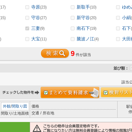
寺原
新取手
ゆめ
(17)
(23)
(10)
守谷
新守谷
小絹
(15)
(27)
(20)
三妻
南石下
石下
(9)
(19)
大宝
騰波ノ江
大田
)
(11)
(4)
9
件が該当
並び順：
該当
外観
/
間取り図
価格
駅
交通 / 所在地
間取り/土地面積