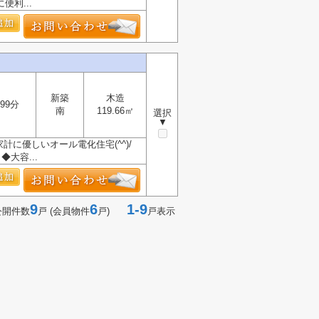
利...
新築
木造
99分
南
119.66㎡
選択
▼
計に優しいオール電化住宅(^^)/
大容...
9
6
1-9
公開件数
戸 (会員物件
戸)
戸表示