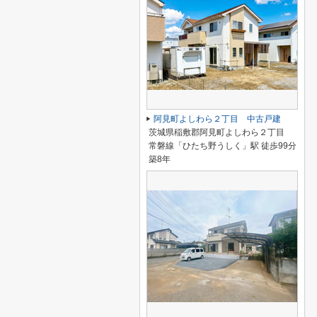
阿見町よしわら２丁目 中古戸建
茨城県稲敷郡阿見町よしわら２丁目
常磐線「ひたち野うしく」駅 徒歩99分
築8年