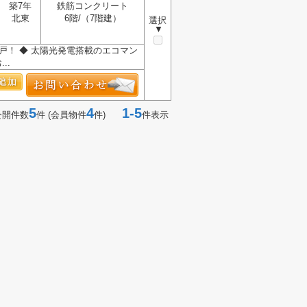
築7年
鉄筋コンクリート
北東
6階/（7階建）
選択
▼
戸！ ◆ 太陽光発電搭載のエコマン
..
5
4
1-5
公開件数
件 (会員物件
件)
件表示