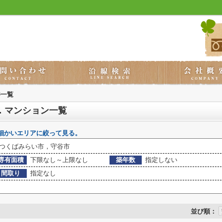
件一覧
 マンション一覧
細かいエリアに絞って見る。
つくばみらい市，守谷市
専有面積
下限なし～上限なし
築年数
指定しない
間取り
指定なし
並び順：