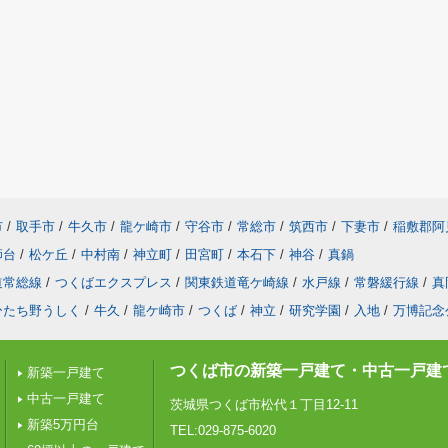
市
/
取手市
/
牛久市
/
龍ケ崎市
/
守谷市
/
常総市
/
筑西市
/
下妻市
/
稲敷郡阿
師台
/
松ケ丘
/
中村南
/
神立町
/
田宮町
/
本石下
/
神谷
/
真鍋
道常総線
/
つくばエクスプレス
/
関東鉄道竜ケ崎線
/
水戸線
/
常磐緩行線
/
真
ひたち野うしく
/
牛久
/
龍ケ崎市
/
つくば
/
神立
/
研究学園
/
入地
/
万博記念
つくば市の新築一戸建て・中古一戸建
新築一戸建て
中古一戸建て
茨城県つくば市松代１丁目12-11
新築5万円台
TEL:029-875-6020