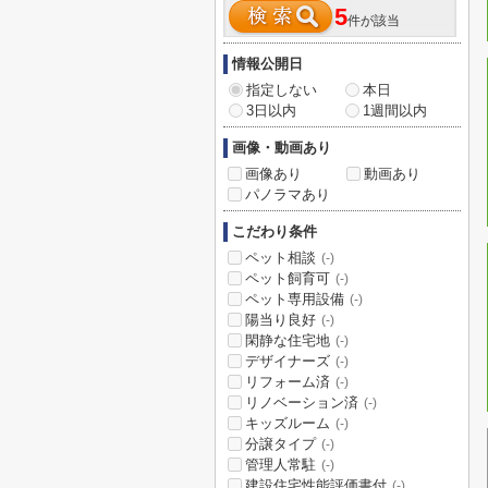
5
件が該当
情報公開日
指定しない
本日
3日以内
1週間以内
画像・動画あり
画像あり
動画あり
パノラマあり
こだわり条件
ペット相談
(-)
ペット飼育可
(-)
ペット専用設備
(-)
陽当り良好
(-)
閑静な住宅地
(-)
デザイナーズ
(-)
リフォーム済
(-)
リノベーション済
(-)
キッズルーム
(-)
分譲タイプ
(-)
管理人常駐
(-)
建設住宅性能評価書付
(-)