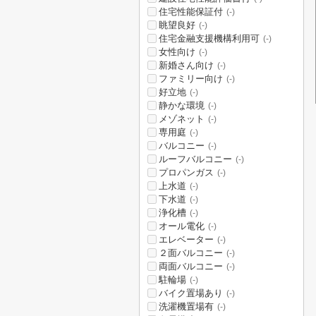
住宅性能保証付
(-)
眺望良好
(-)
住宅金融支援機構利用可
(-)
女性向け
(-)
新婚さん向け
(-)
ファミリー向け
(-)
好立地
(-)
静かな環境
(-)
メゾネット
(-)
専用庭
(-)
バルコニー
(-)
ルーフバルコニー
(-)
プロパンガス
(-)
上水道
(-)
下水道
(-)
浄化槽
(-)
オール電化
(-)
エレベーター
(-)
２面バルコニー
(-)
両面バルコニー
(-)
駐輪場
(-)
バイク置場あり
(-)
洗濯機置場有
(-)