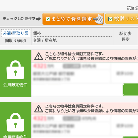
該当
外観
/
間取り図
価格
駅徒歩
停歩
交通 / 所在地
間取り/面積