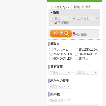
指定しない
新築
中古
▼価格
～
値下げ物件
5
件が該当
間取り
ワンルーム
1K/1DK/1LDK
2K/2DK/2LDK
3K/3DK/3LDK
4K/4DK/4LDK
5K以上
専有面積
～
駅からの徒歩
築年数