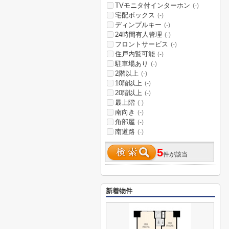
TVモニタ付インターホン
(-)
宅配ボックス
(-)
ディンプルキー
(-)
24時間有人管理
(-)
フロントサービス
(-)
住戸内覧可能
(-)
駐車場あり
(-)
2階以上
(-)
10階以上
(-)
20階以上
(-)
最上階
(-)
南向き
(-)
角部屋
(-)
南道路
(-)
5
件が該当
新着物件