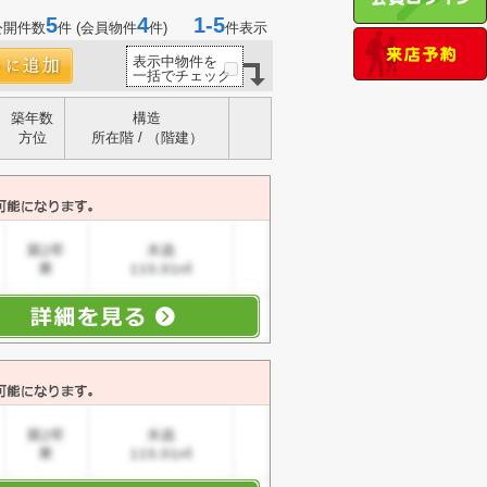
5
4
1-5
公開件数
件 (会員物件
件)
件表示
表示中物件を
一括でチェック
築年数
構造
方位
所在階 / （階建）