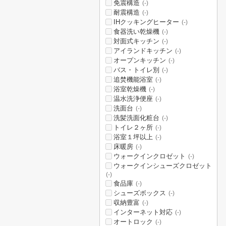
免震構造
(-)
耐震構造
(-)
IHクッキングヒーター
(-)
食器洗い乾燥機
(-)
対面式キッチン
(-)
アイランドキッチン
(-)
オープンキッチン
(-)
バス・トイレ別
(-)
追焚機能浴室
(-)
浴室乾燥機
(-)
温水洗浄便座
(-)
洗面台
(-)
洗髪洗面化粧台
(-)
トイレ２ヶ所
(-)
浴室１坪以上
(-)
床暖房
(-)
ウォークインクロゼット
(-)
ウォークインシューズクロゼット
(-)
食品庫
(-)
シューズボックス
(-)
収納豊富
(-)
インターネット対応
(-)
オートロック
(-)