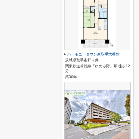
ハーモニータウン新取手弐番館
茨城県取手市野々井
関東鉄道常総線「ゆめみ野」駅 徒歩12
分
築30年