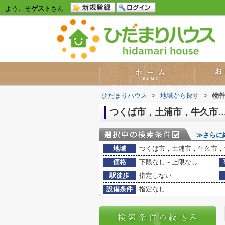
ようこそ
ゲスト
さん
ひだまりハウス
>
地域から探す
>
物
つくば市，土浦市，牛久市…
≫さらに
地域
つくば市，土浦市，牛久市，
価格
下限なし～上限なし
駅徒歩
指定しない
設備条件
指定なし