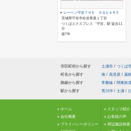
レーベン守谷ＴＨＥ ＳＱＵＡＲＥ
茨城県守谷市松並青葉１丁目
つくばエクスプレス「守谷」駅 徒歩11
分
築7年
市区町村から探す
土浦市
/
つくば
町名から探す
南
/
高見原
/
薬
路線から探す
常磐線
/
関東鉄
駅から探す
荒川沖
/
土浦
/
ホーム
スタッフ紹介
会社概要
お客様の声
プライバシーポリシー
周辺施設検索