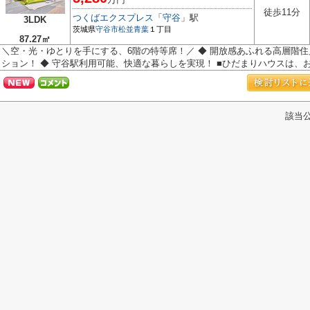
徒歩11分
つくばエクスプレス
「
守谷
」駅
3LDK
茨城県
守谷市
松並青葉
１丁目
87.27㎡
＼空・光・ゆとりを手にする、6階の特等席！／ ◆ 開放感あふれる高層階住
ション！ ◆ 守谷駅利用可能、快適な暮らしを実現！ ■ひだまりハウスは、お.
該当