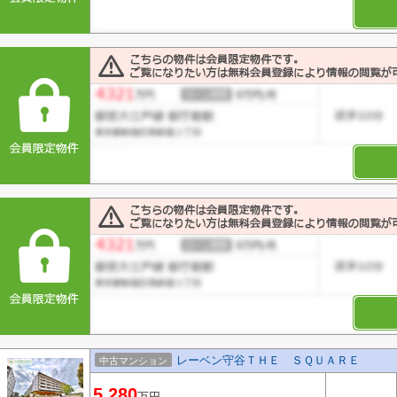
レーベン守谷ＴＨＥ ＳＱＵＡＲＥ
中古マンション
5,280
万円