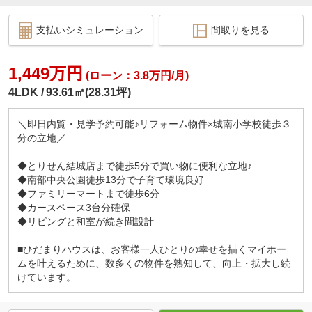
支払いシミュレーション
間取りを見る
1,449万円
(ローン：3.8万円/月)
4LDK
93.61㎡(28.31坪)
＼即日内覧・見学予約可能♪リフォーム物件×城南小学校徒歩３
分の立地／
◆とりせん結城店まで徒歩5分で買い物に便利な立地♪
◆南部中央公園徒歩13分で子育て環境良好
◆ファミリーマートまで徒歩6分
◆カースペース3台分確保
◆リビングと和室が続き間設計
■ひだまりハウスは、お客様一人ひとりの幸せを描くマイホー
ムを叶えるために、数多くの物件を熟知して、向上・拡大し続
けています。