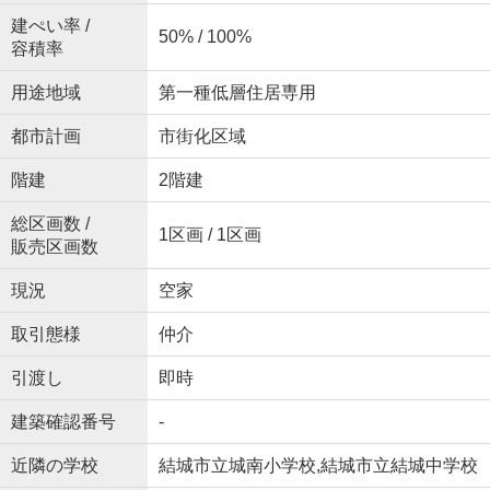
建ぺい率 /
50% / 100%
容積率
用途地域
第一種低層住居専用
都市計画
市街化区域
階建
2階建
総区画数 /
1区画 / 1区画
販売区画数
現況
空家
取引態様
仲介
引渡し
即時
建築確認番号
-
近隣の学校
結城市立城南小学校,結城市立結城中学校