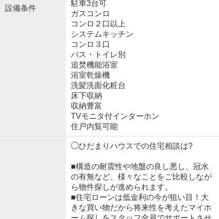
駐車3台可
設備条件
ガスコンロ
コンロ２口以上
システムキッチン
コンロ３口
バス・トイレ別
追焚機能浴室
浴室乾燥機
洗髪洗面化粧台
床下収納
収納豊富
TVモニタ付インターホン
住戸内覧可能
◯ひだまりハウスでの住宅相談は?
■構造の耐震性や地盤の良し悪し、冠水
の有無など、様々なことをご比較しなが
ら物件探しが進められます。
■住宅ローンは低金利の今が狙い目！大
きな買い物だから将来性を考えたマイホ
ーム探しをスタッフ全員でサポートさせ