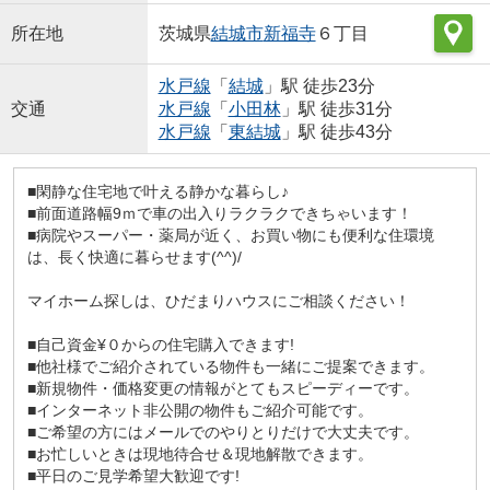
所在地
茨城県
結城市
新福寺
６丁目
水戸線
「
結城
」駅 徒歩23分
交通
水戸線
「
小田林
」駅 徒歩31分
水戸線
「
東結城
」駅 徒歩43分
■閑静な住宅地で叶える静かな暮らし♪
■前面道路幅9ｍで車の出入りラクラクできちゃいます！
■病院やスーパー・薬局が近く、お買い物にも便利な住環境
は、長く快適に暮らせます(^^)/
マイホーム探しは、ひだまりハウスにご相談ください！
■自己資金¥０からの住宅購入できます!
■他社様でご紹介されている物件も一緒にご提案できます。
■新規物件・価格変更の情報がとてもスピーディーです。
■インターネット非公開の物件もご紹介可能です。
■ご希望の方にはメールでのやりとりだけで大丈夫です。
■お忙しいときは現地待合せ＆現地解散できます。
■平日のご見学希望大歓迎です!