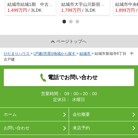
結城市結城1期 中古戸建
結城市大字山川新宿 中古戸建
1,499
万
円
/ 3LDK
1,799
万
円
/ 3LDK
1,899
万
円
ページトップへ
ひだまりハウス
>
(戸建(売買))地域から探す
>
結城市
>
結城市新福寺6丁目 中
古戸建
電話でお問い合わせ
営業時間：
09：00～20：00
定休日：
水曜日
ホーム
会社概要
お問い合わせ
来店予約