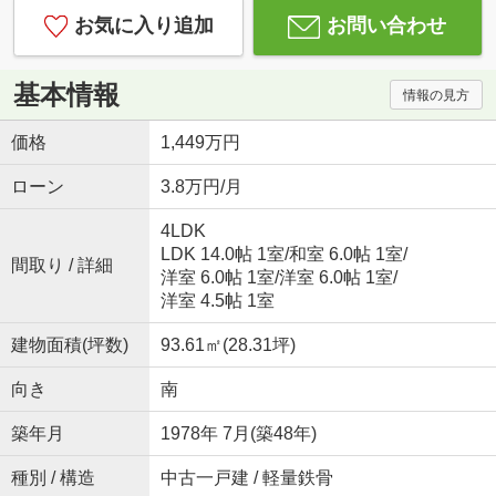
お気に入り追加
お問い合わせ
基本情報
情報の見方
価格
1,449万円
ローン
3.8万円/月
4LDK
LDK 14.0帖 1室
/
和室 6.0帖 1室
/
間取り / 詳細
洋室 6.0帖 1室
/
洋室 6.0帖 1室
/
洋室 4.5帖 1室
建物面積(坪数)
93.61㎡(28.31坪)
向き
南
築年月
1978年 7月(築48年)
種別 / 構造
中古一戸建 / 軽量鉄骨