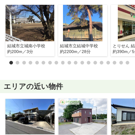
結城市立城南小学校
結城市立結城中学校
とりせん 
約200m／3分
約2200m／28分
約390m／
エリアの近い物件