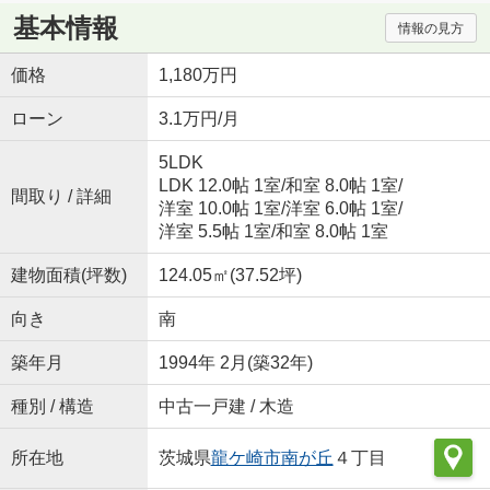
基本情報
情報の見方
価格
1,180万円
ローン
3.1万円/月
5LDK
LDK 12.0帖 1室
/
和室 8.0帖 1室
/
間取り / 詳細
洋室 10.0帖 1室
/
洋室 6.0帖 1室
/
洋室 5.5帖 1室
/
和室 8.0帖 1室
建物面積(坪数)
124.05㎡(37.52坪)
向き
南
築年月
1994年 2月(築32年)
種別 / 構造
中古一戸建 / 木造
所在地
茨城県
龍ケ崎市
南が丘
４丁目