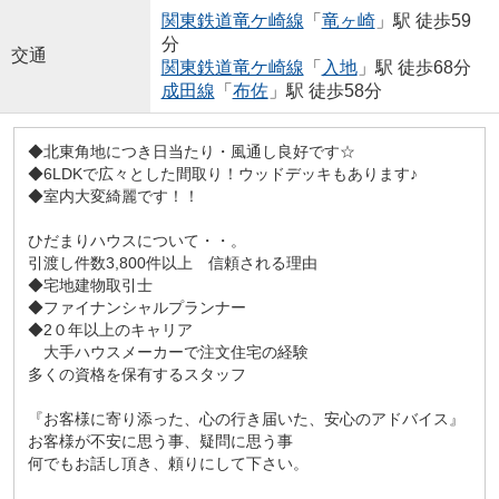
関東鉄道竜ケ崎線
「
竜ヶ崎
」駅 徒歩59
分
交通
関東鉄道竜ケ崎線
「
入地
」駅 徒歩68分
成田線
「
布佐
」駅 徒歩58分
◆北東角地につき日当たり・風通し良好です☆
◆6LDKで広々とした間取り！ウッドデッキもあります♪
◆室内大変綺麗です！！
ひだまりハウスについて・・。
引渡し件数3,800件以上 信頼される理由
◆宅地建物取引士
◆ファイナンシャルプランナー
◆2０年以上のキャリア
大手ハウスメーカーで注文住宅の経験
多くの資格を保有するスタッフ
『お客様に寄り添った、心の行き届いた、安心のアドバイス』
お客様が不安に思う事、疑問に思う事
何でもお話し頂き、頼りにして下さい。