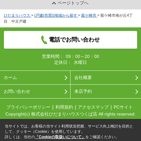
ページトップへ
ひだまりハウス
>
(戸建(売買))地域から探す
>
龍ケ崎市
>
龍ケ崎市南が丘4丁
目 中古戸建
電話でお問い合わせ
営業時間：
09：00～20：00
定休日：
水曜日
ホーム
会社概要
お問い合わせ
来店予約
プライバシーポリシー
利用規約
アクセスマップ
PCサイト
Copyright(c) 株式会社ひだまりハウスつくば店 All rights reserved.
当サイトでは、お客様の当サイト利用状況把握、サービス向上検討を目的と
して、クッキー（Cookie）を使用しています。
詳しくは、当社の
「Cookieの取扱いについて」
をご確認ください。