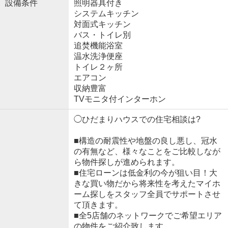
設備条件
照明器具付き
システムキッチン
対面式キッチン
バス・トイレ別
追焚機能浴室
温水洗浄便座
トイレ２ヶ所
エアコン
収納豊富
TVモニタ付インターホン
◯ひだまりハウスでの住宅相談は?
■構造の耐震性や地盤の良し悪し、冠水
の有無など、様々なことをご比較しなが
ら物件探しが進められます。
■住宅ローンは低金利の今が狙い目！大
きな買い物だから将来性を考えたマイホ
ーム探しをスタッフ全員でサポートさせ
て頂きます。
■全5店舗のネットワークでご希望エリア
の物件をご紹介致します。