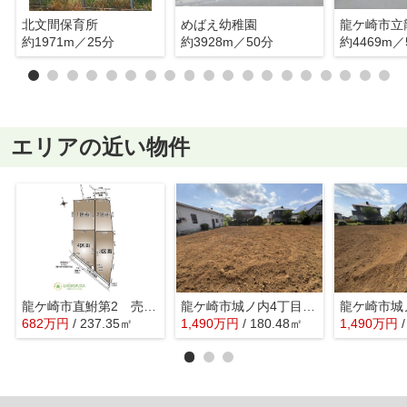
北文間保育所
めばえ幼稚園
約1971m／25分
約3928m／50分
約4469m／
エリアの近い物件
龍ケ崎市直鮒第2 売地 1区画
龍ケ崎市城ノ内4丁目3番 売地 C区画
682
万
円
/ 237.35㎡
1,490
万
円
/ 180.48㎡
1,490
万
円