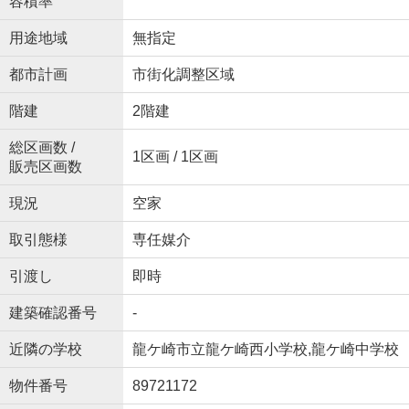
容積率
用途地域
無指定
都市計画
市街化調整区域
階建
2階建
総区画数 /
1区画 / 1区画
販売区画数
現況
空家
取引態様
専任媒介
引渡し
即時
建築確認番号
-
近隣の学校
龍ケ崎市立龍ケ崎西小学校,龍ケ崎中学校
物件番号
89721172