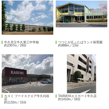
牛久市立牛久第三中学校
つつじが丘ふたばランド保育園
約2307m／29分
約988m／13分
カスミ フードスクエア牛久刈谷
TAIRAYAエスカード牛久店
店
約1410m／18分
約1132m／15分