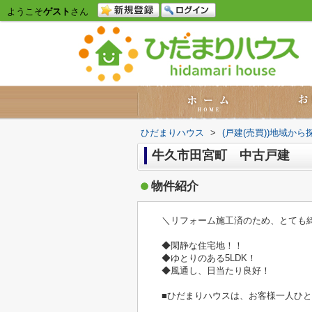
ようこそ
ゲスト
さん
ひだまりハウス
>
(戸建(売買))地域から
牛久市田宮町 中古戸建
物件紹介
＼リフォーム施工済のため、とても
◆閑静な住宅地！！
◆ゆとりのある5LDK！
◆風通し、日当たり良好！
■ひだまりハウスは、お客様一人ひ