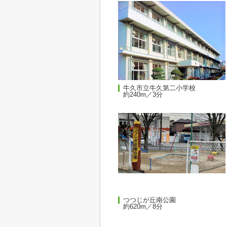
牛久市立牛久第二小学校
約240m／3分
つつじが丘南公園
約620m／8分