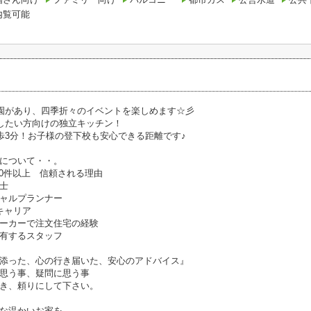
内覧可能
園があり、四季折々のイベントを楽しめます☆彡
したい方向けの独立キッチン！
歩3分！お子様の登下校も安心できる距離です♪
について・・。
00件以上 信頼される理由
引士
ャルプランナー
のキャリア
ーカーで注文住宅の経験
有するスタッフ
添った、心の行き届いた、安心のアドバイス』
思う事、疑問に思う事
き、頼りにして下さい。
な温かいお家を、