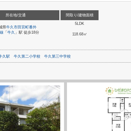
所在地/交通
間取り/建物面積
5LDK
城県
牛久市
田宮町番外
線
「
牛久
」駅 徒歩18分
118.68㎡
牛久駅
牛久第二小学校
牛久第三中学校