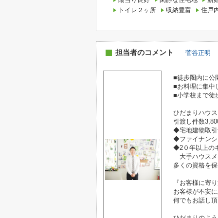
トイレ２ヶ所
収納豊富
住戸
担当者のコメント
菅谷正明
■徒歩圏内に公
■お料理に集中
■小学校まで徒
ひだまりハウス
引渡し件数3,8
◆宅地建物取
◆ファイナンシ
◆2０年以上
大手ハウスメ
多くの資格を保
『お客様に寄り
お客様が不安に
何でもお話し頂
ひだまりのよう