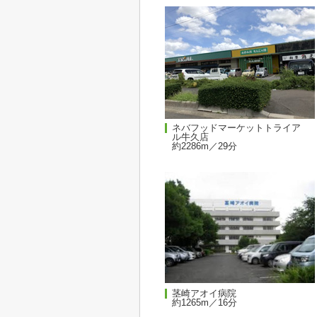
ネバフッドマーケットトライア
ル牛久店
約2286m／29分
茎崎アオイ病院
約1265m／16分