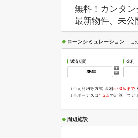
無料！カンタン
最新物件、未公
ローンシミュレーション
こ
返済期間
金利
（※元利均等方式 金利
5.00％まで
（※ボーナスは
年2回
で計算してい
周辺施設