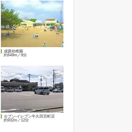
成蹊幼稚園
約649m／9分
セブン-イレブン牛久田宮町店
約932m／12分