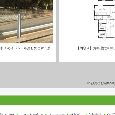
季折々のイベントを楽しめます☆彡
【間取り】お料理に集中
※写真や図と実際の現
設備条件
婚さん向け
ファミリー向け
バルコニー
都市ガス
公営水道
公共