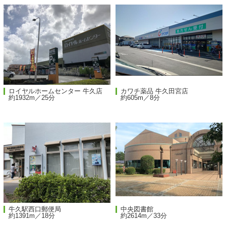
ロイヤルホームセンター 牛久店
カワチ薬品 牛久田宮店
約1932m／25分
約605m／8分
牛久駅西口郵便局
中央図書館
約1391m／18分
約2614m／33分