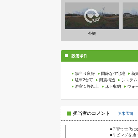
外観
設備条件
陽当り良好
閑静な住宅地
新
駐車2台可
耐震構造
システム
浴室１坪以上
床下収納
ウォ
担当者のコメント
茂木孟司
■子育て世代に
■リビングを通