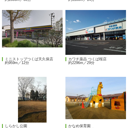
ミニストップつくば天久保店
カワチ薬品 つくば桜店
約959m／12分
約2296m／29分
しらかし公園
かなめ保育園