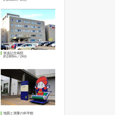
筑波記念病院
約1900m／24分
地図と測量の科学館