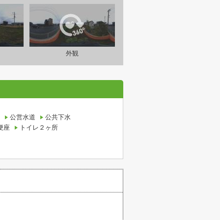
外観
公営水道
公共下水
便座
トイレ２ヶ所