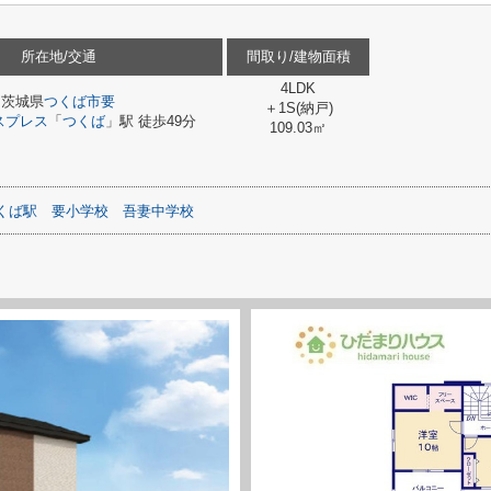
所在地/交通
間取り/建物面積
4LDK
茨城県
つくば市
要
＋1S(納戸)
スプレス
「
つくば
」駅 徒歩49分
109.03㎡
くば駅
要小学校
吾妻中学校