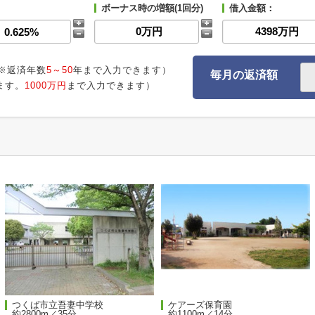
ボーナス時の増額(1回分)
借入金額：
※返済年数
5～50
年まで入力できます）
毎月の返済額
ます。
1000万円
まで入力できます）
つくば市立吾妻中学校
ケアーズ保育園
約2800m／35分
約1100m／14分