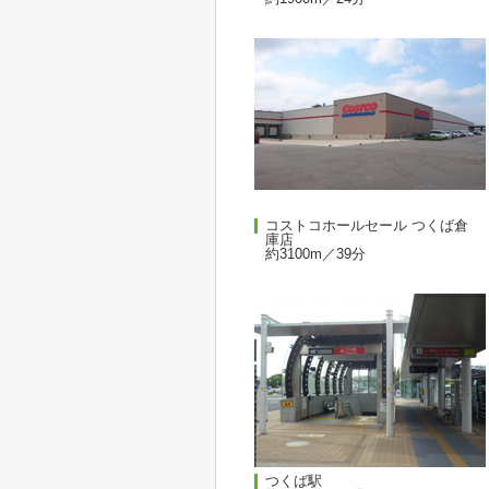
コストコホールセール つくば倉
庫店
約3100m／39分
つくば駅