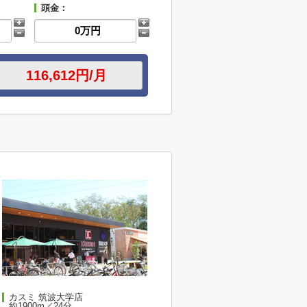
頭金：
カスミ 筑波大学店
約1900m／24分