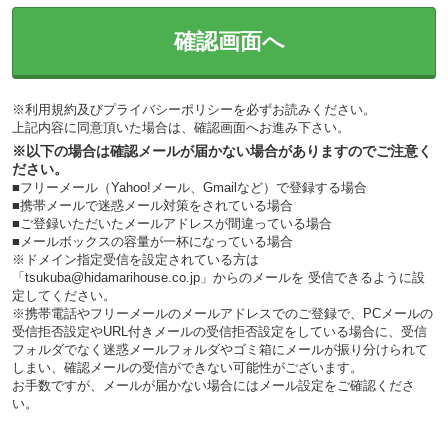
確認画面へ
※
利用規約
及び
プライバシーポリシー
を必ずお読みください。
上記内容に同意頂いた場合は、確認画面へお進み下さい。
※以下の場合は確認メールが届かない場合がありますのでご注意く
ださい。
■フリーメール（Yahoo!メール、Gmailなど）で登録する場合
■携帯メールで迷惑メール対策をされている場合
■ご登録いただいたメールアドレスが間違っている場合
■メールボックスの容量が一杯になっている場合
※ドメイン指定受信を設定されている方は
「tsukuba@hidamarihouse.co.jp」からのメールを 受信できるように設
定してください。
※携帯電話やフリーメールのメールアドレスでのご登録で、PCメールの
受信拒否設定やURL付きメールの受信拒否設定をしている場合に、受信
フォルダでなく迷惑メールフォルダやゴミ箱にメールが振り分けられて
しまい、確認メールの受信ができない可能性がございます。
お手数ですが、メールが届かない場合にはメール設定をご確認くださ
い。