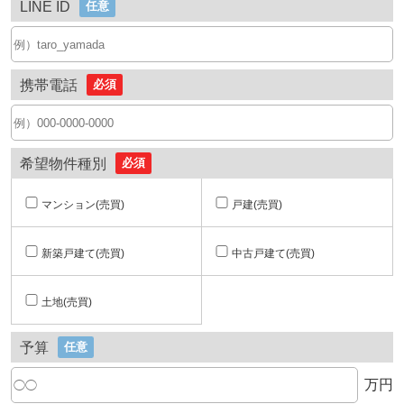
LINE ID
任意
携帯電話
必須
希望物件種別
必須
マンション(売買)
戸建(売買)
新築戸建て(売買)
中古戸建て(売買)
土地(売買)
予算
任意
万円