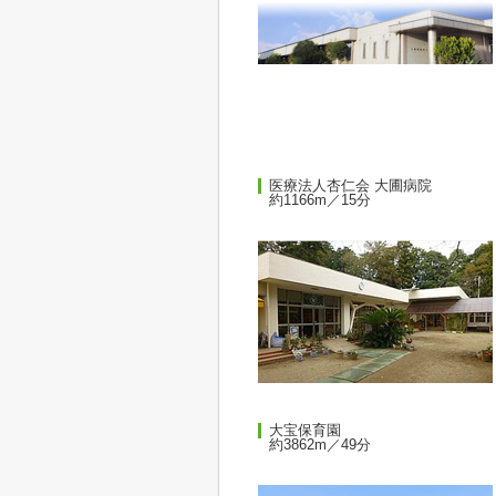
医療法人杏仁会 大圃病院
約1166m／15分
大宝保育園
約3862m／49分