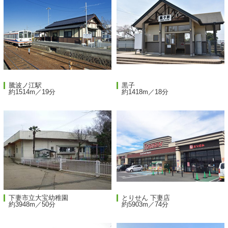
騰波ノ江駅
黒子
約1514m／19分
約1418m／18分
下妻市立大宝幼稚園
とりせん 下妻店
約3948m／50分
約5903m／74分