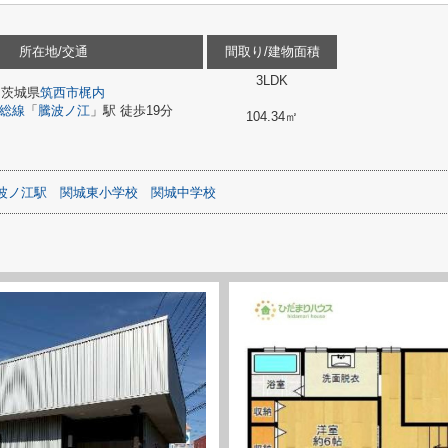
所在地/交通
間取り/建物面積
3LDK
茨城県
筑西市
梶内
総線
「
騰波ノ江
」駅 徒歩19分
104.34㎡
波ノ江駅
関城東小学校
関城中学校