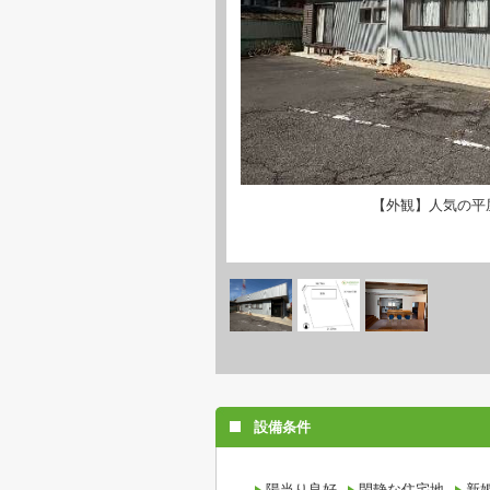
【外観】人気の平
設備条件
陽当り良好
閑静な住宅地
新