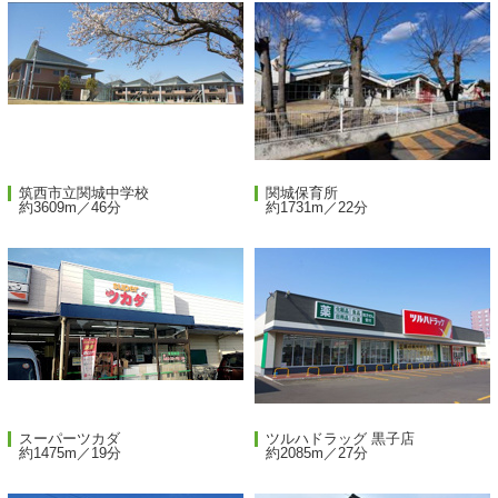
筑西市立関城中学校
関城保育所
約3609m／46分
約1731m／22分
スーパーツカダ
ツルハドラッグ 黒子店
約1475m／19分
約2085m／27分