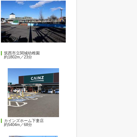
筑西市立関城幼稚園
約1802m／23分
カインズホーム下妻店
約5404m／68分