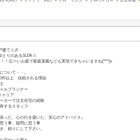
戸建て☆彡
ゆとりのある3LDK☆
坪！！広ーいお庭で家庭菜園なども実現できちゃいますね(*^^)v
について・・。
00件以上 信頼される理由
引士
ャルプランナー
のキャリア
ーカーで注文住宅の経験
有するスタッフ
添った、心の行き届いた、安心のアドバイス』
思う事、疑問に思う事
き、頼りにして下さい。
な温かいお家を、