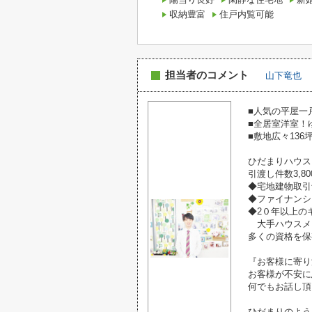
収納豊富
住戸内覧可能
担当者のコメント
山下竜也
■人気の平屋一
■全居室洋室！
■敷地広々136
ひだまりハウス
引渡し件数3,8
◆宅地建物取
◆ファイナンシ
◆2０年以上
大手ハウスメ
多くの資格を保
『お客様に寄り
お客様が不安に
何でもお話し頂
ひだまりのよう