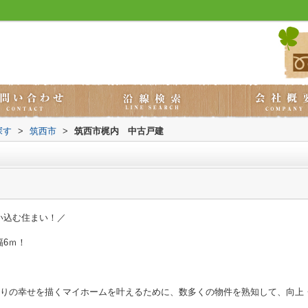
探す
>
筑西市
>
筑西市梶内 中古戸建
い込む住まい！／
6ｍ！
とりの幸せを描くマイホームを叶えるために、数多くの物件を熟知して、向上