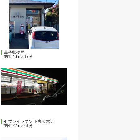
黒子郵便局
約1343m／17分
セブンイレブン 下妻大木店
約4822m／61分