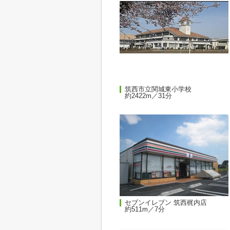
筑西市立関城東小学校
約2422m／31分
セブンイレブン 筑西梶内店
約511m／7分