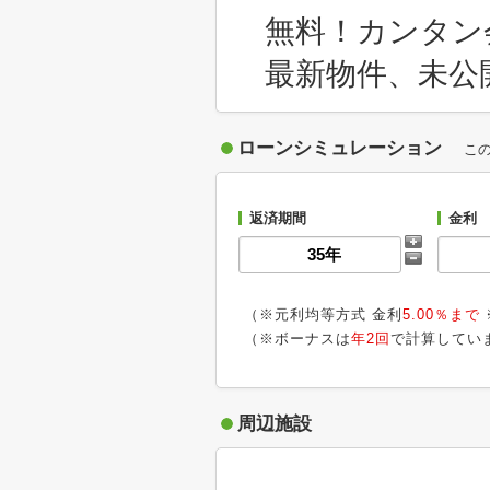
無料！カンタン
最新物件、未公
ローンシミュレーション
こ
返済期間
金利
（※元利均等方式 金利
5.00％まで
（※ボーナスは
年2回
で計算してい
周辺施設