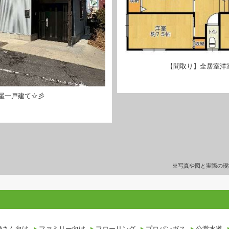
【間取り】全居室洋室
屋一戸建て☆彡
※写真や図と実際の現
設備条件
婚さん向け
ファミリー向け
フローリング
プロパンガス
公営水道