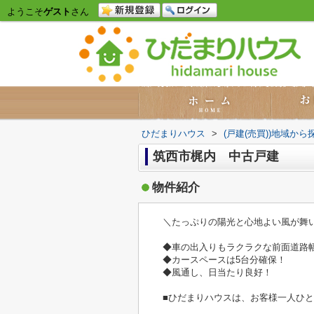
ようこそ
ゲスト
さん
ひだまりハウス
>
(戸建(売買))地域から
筑西市梶内 中古戸建
物件紹介
＼たっぷりの陽光と心地よい風が舞
◆車の出入りもラクラクな前面道路幅
◆カースペースは5台分確保！
◆風通し、日当たり良好！
■ひだまりハウスは、お客様一人ひ