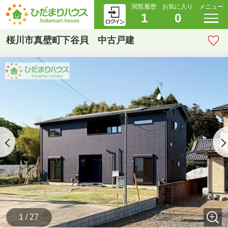
閲覧履歴
お気に入り
メニュー
1
0
桜川市真壁町下谷貝 中古戸建
1 / 27