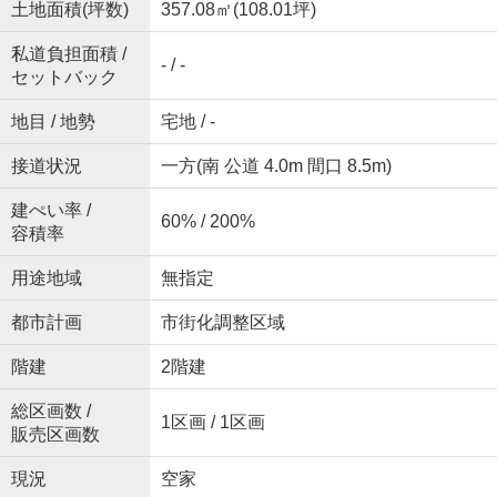
土地面積(坪数)
357.08㎡(108.01坪)
私道負担面積 /
- / -
セットバック
地目 / 地勢
宅地 / -
接道状況
一方(南 公道 4.0m 間口 8.5m)
建ぺい率 /
60% / 200%
容積率
用途地域
無指定
都市計画
市街化調整区域
階建
2階建
総区画数 /
1区画 / 1区画
販売区画数
現況
空家