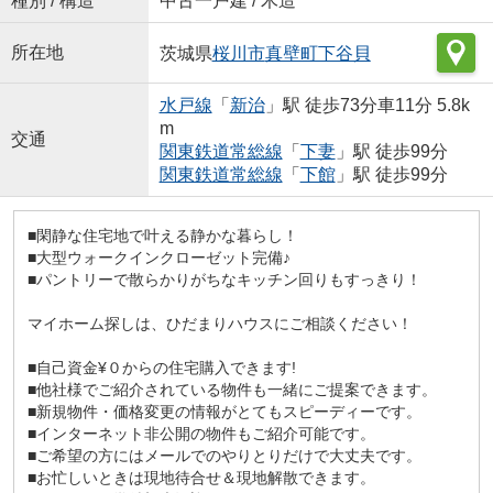
種別 / 構造
中古一戸建 / 木造
所在地
茨城県
桜川市
真壁町下谷貝
水戸線
「
新治
」駅 徒歩73分車11分 5.8k
m
交通
関東鉄道常総線
「
下妻
」駅 徒歩99分
関東鉄道常総線
「
下館
」駅 徒歩99分
■閑静な住宅地で叶える静かな暮らし！
■大型ウォークインクローゼット完備♪
■パントリーで散らかりがちなキッチン回りもすっきり！
マイホーム探しは、ひだまりハウスにご相談ください！
■自己資金¥０からの住宅購入できます!
■他社様でご紹介されている物件も一緒にご提案できます。
■新規物件・価格変更の情報がとてもスピーディーです。
■インターネット非公開の物件もご紹介可能です。
■ご希望の方にはメールでのやりとりだけで大丈夫です。
■お忙しいときは現地待合せ＆現地解散できます。