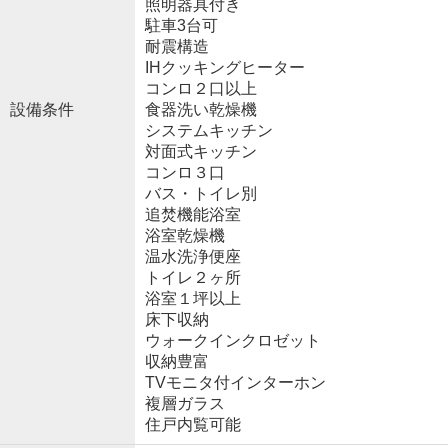
照明器具付き
駐車3台可
耐震構造
IHクッキングヒーター
コンロ２口以上
設備条件
食器洗い乾燥機
システムキッチン
対面式キッチン
コンロ３口
バス・トイレ別
追焚機能浴室
浴室乾燥機
温水洗浄便座
トイレ２ヶ所
浴室１坪以上
床下収納
ウォークインクロゼット
収納豊富
TVモニタ付インターホン
複層ガラス
住戸内覧可能