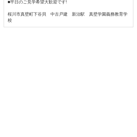
■平日のご見学希望大歓迎です!
桜川市真壁町下谷貝 中古戸建 新治駅 真壁学園義務教育学
校