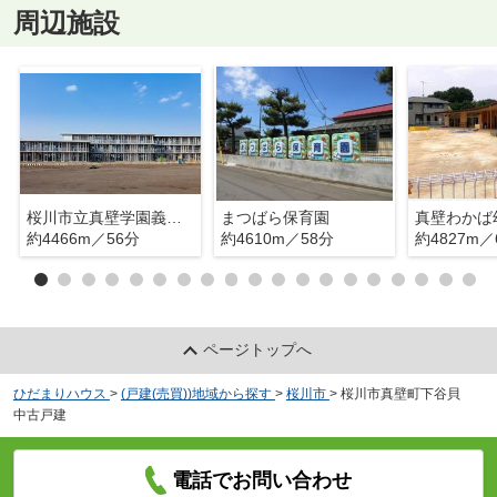
周辺施設
桜川市立真壁学園義務教育学校
まつばら保育園
真壁わかば
約4466m／56分
約4610m／58分
約4827m／
ページトップへ
ひだまりハウス
>
(戸建(売買))地域から探す
>
桜川市
>
桜川市真壁町下谷貝
中古戸建
電話でお問い合わせ