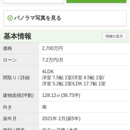
パノラマ写真を見る
基本情報
情報の見方
価格
2,700万円
ローン
7.2万円/月
4LDK
間取り / 詳細
洋室 7.5帖 1室
/
洋室 4.5帖 1室
/
洋室 5.2帖 2室
/
LDK 17.7帖 1室
建物面積(坪数)
128.12㎡(38.75坪)
向き
南
築年月
2021年 2月(築5年)