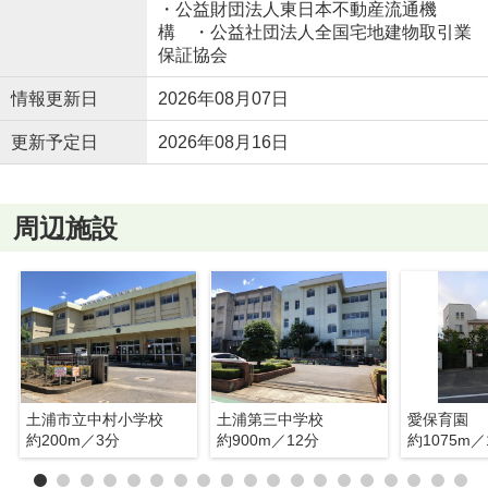
・公益財団法人東日本不動産流通機
構 ・公益社団法人全国宅地建物取引業
保証協会
情報更新日
2026年08月07日
更新予定日
2026年08月16日
周辺施設
土浦市立中村小学校
土浦第三中学校
愛保育園
約200m／3分
約900m／12分
約1075m／