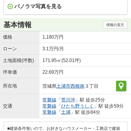
パノラマ写真を見る
基本情報
情報の見方
価格
1,180万円
ローン
3.1万円/月
土地面積(坪数)
171.95㎡(52.01坪)
坪単価
22.69万円
所在地
茨城県
土浦市
西根南
３丁目
常磐線
「
荒川沖
」駅 徒歩25分
交通
常磐線
「
ひたち野うしく
」駅 徒歩59分
常磐線
「
土浦
」駅 徒歩84分
■建築条件無いので、お好きなハウスメーカー・工務店で建築