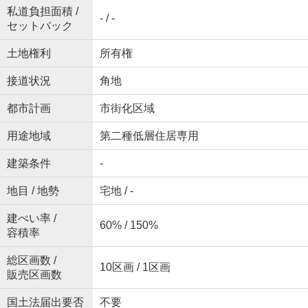
私道負担面積 /
- / -
セットバック
土地権利
所有権
接道状況
角地
都市計画
市街化区域
用途地域
第二種低層住居専用
建築条件
-
地目 / 地勢
宅地 / -
建ぺい率 /
60% / 150%
容積率
総区画数 /
10区画 / 1区画
販売区画数
国土法届出要否
不要