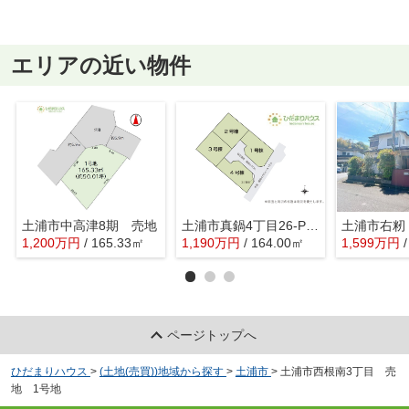
エリアの近い物件
土浦市中高津8期 売地
土浦市真鍋4丁目26-P1 売地 4号地
土浦市右籾
1,200
万
円
/ 165.33㎡
1,190
万
円
/ 164.00㎡
1,599
万
円
ページトップへ
ひだまりハウス
>
(土地(売買))地域から探す
>
土浦市
>
土浦市西根南3丁目 売
地 1号地