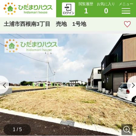
閲覧履歴
お気に入り
メニュー
1
0
土浦市西根南3丁目 売地 1号地
1 / 5