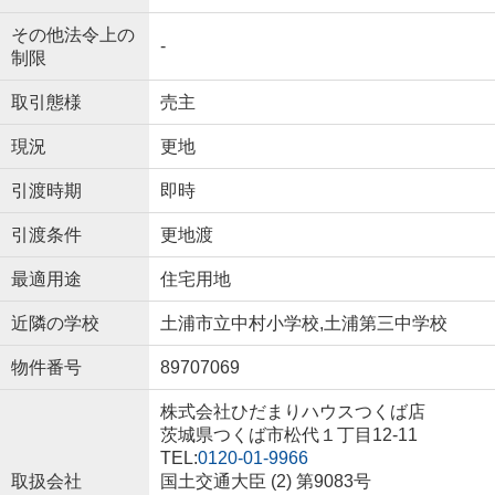
その他法令上の
-
制限
取引態様
売主
現況
更地
引渡時期
即時
引渡条件
更地渡
最適用途
住宅用地
近隣の学校
土浦市立中村小学校,土浦第三中学校
物件番号
89707069
株式会社ひだまりハウスつくば店
茨城県つくば市松代１丁目12-11
TEL:
0120-01-9966
取扱会社
国土交通大臣 (2) 第9083号