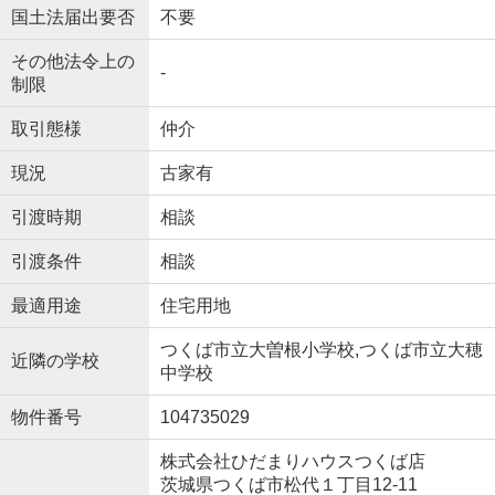
国土法届出要否
不要
その他法令上の
-
制限
取引態様
仲介
現況
古家有
引渡時期
相談
引渡条件
相談
最適用途
住宅用地
つくば市立大曽根小学校,つくば市立大穂
近隣の学校
中学校
物件番号
104735029
株式会社ひだまりハウスつくば店
茨城県つくば市松代１丁目12-11