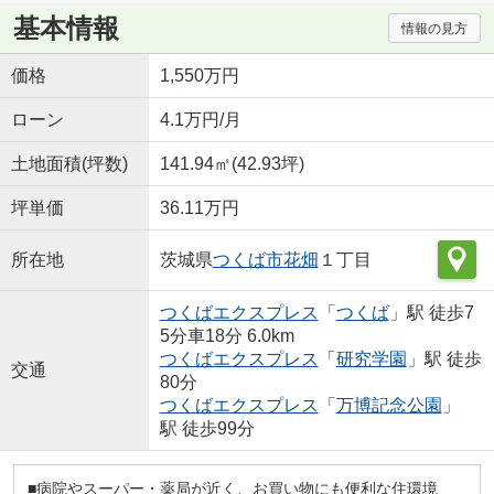
基本情報
情報の見方
価格
1,550万円
ローン
4.1万円/月
土地面積(坪数)
141.94㎡(42.93坪)
坪単価
36.11万円
所在地
茨城県
つくば市
花畑
１丁目
つくばエクスプレス
「
つくば
」駅 徒歩7
5分車18分 6.0km
つくばエクスプレス
「
研究学園
」駅 徒歩
交通
80分
つくばエクスプレス
「
万博記念公園
」
駅 徒歩99分
■病院やスーパー・薬局が近く、お買い物にも便利な住環境