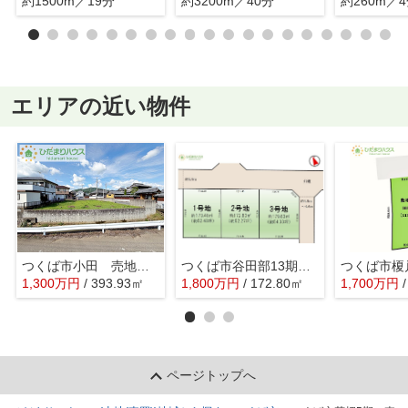
約1500m／19分
約3200m／40分
約260m／
エリアの近い物件
つくば市小田 売地 119坪
つくば市谷田部13期 売地 2号地
1,300
万
円
/ 393.93㎡
1,800
万
円
/ 172.80㎡
1,700
万
円
ページトップへ