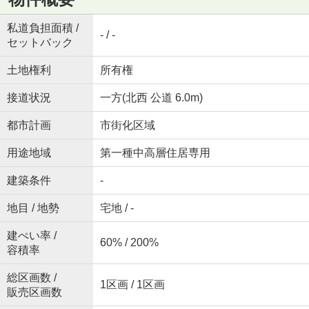
私道負担面積 /
- / -
セットバック
土地権利
所有権
接道状況
一方(北西 公道 6.0m)
都市計画
市街化区域
用途地域
第一種中高層住居専用
建築条件
-
地目 / 地勢
宅地 / -
建ぺい率 /
60% / 200%
容積率
総区画数 /
1区画 / 1区画
販売区画数