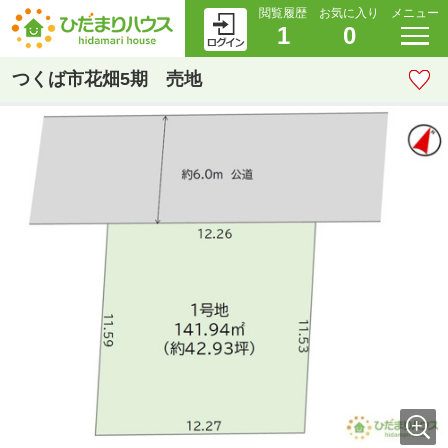
閲覧履歴
お気に入り
メニュー
1
0
つくば市花畑5期 売地