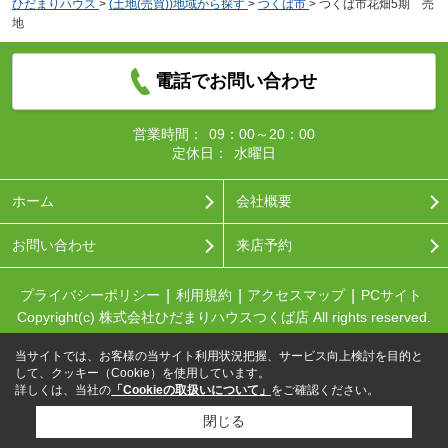
ひだまりハウス
>
(土地(売買))地域から探す
>
つくば市
>
つくば市花畑5期 売
地
電話でお問い合わせ
営業時間：
09：00～20：00
定休日：
水曜日
ホーム
会社概要
お問い合わせ
来店予約
プライバシーポリシー
利用規約
アクセスマップ
PCサイト
Copyright(c) 株式会社ひだまりハウスつくば店 All rights reserved.
当サイトでは、お客様の当サイト利用状況把握、サービス向上検討を目的と
して、クッキー（Cookie）を使用しています。
詳しくは、当社の
「Cookieの取扱いについて」
をご確認ください。
閉じる