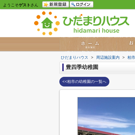
ようこそ
ゲスト
さん
ひだまりハウス
>
周辺施設案内
>
柏
豊四季幼稚園
<<柏市の幼稚園の一覧へ