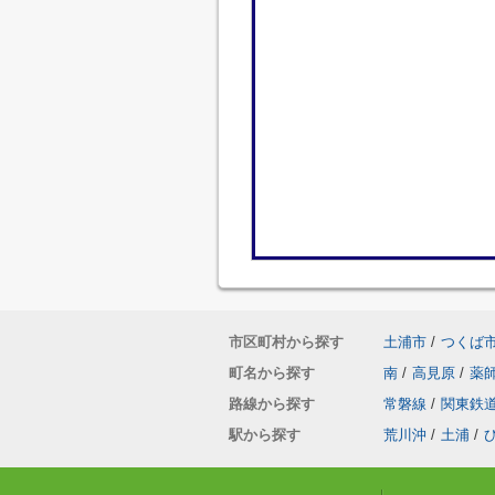
市区町村から探す
土浦市
/
つくば
町名から探す
南
/
高見原
/
薬
路線から探す
常磐線
/
関東鉄
駅から探す
荒川沖
/
土浦
/