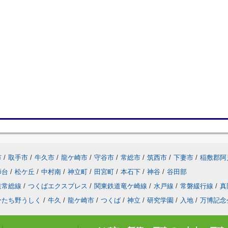
市
/
取手市
/
牛久市
/
龍ケ崎市
/
守谷市
/
常総市
/
筑西市
/
下妻市
/
稲敷郡阿
師台
/
松ケ丘
/
中村南
/
神立町
/
田宮町
/
本石下
/
神谷
/
谷田部
道常総線
/
つくばエクスプレス
/
関東鉄道竜ケ崎線
/
水戸線
/
常磐緩行線
/
真
ひたち野うしく
/
牛久
/
龍ケ崎市
/
つくば
/
神立
/
研究学園
/
入地
/
万博記念