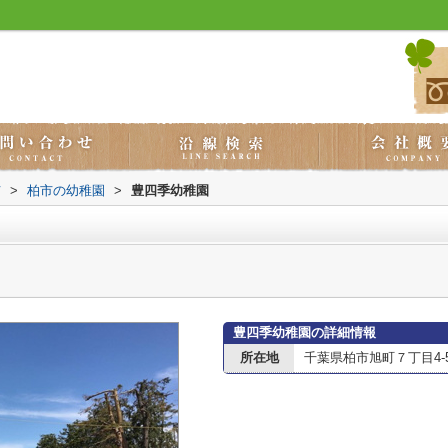
市
>
柏市の幼稚園
>
豊四季幼稚園
豊四季幼稚園の詳細情報
所在地
千葉県柏市旭町７丁目4-5