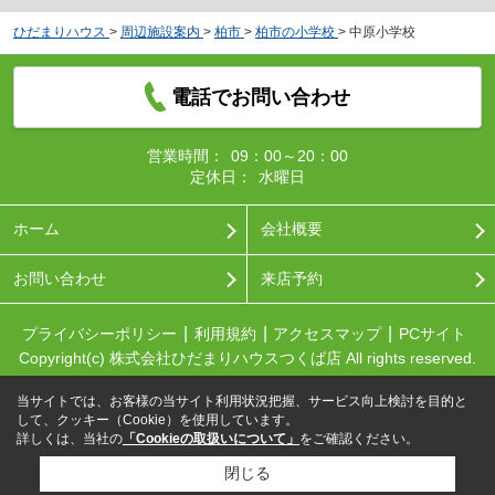
ひだまりハウス
>
周辺施設案内
>
柏市
>
柏市の小学校
>
中原小学校
電話でお問い合わせ
営業時間：
09：00～20：00
定休日：
水曜日
ホーム
会社概要
お問い合わせ
来店予約
プライバシーポリシー
利用規約
アクセスマップ
PCサイト
Copyright(c) 株式会社ひだまりハウスつくば店 All rights reserved.
当サイトでは、お客様の当サイト利用状況把握、サービス向上検討を目的と
して、クッキー（Cookie）を使用しています。
詳しくは、当社の
「Cookieの取扱いについて」
をご確認ください。
閉じる