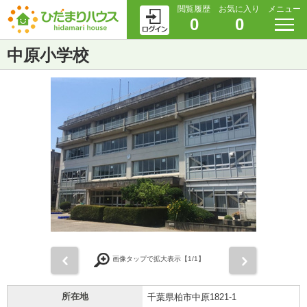
閲覧履歴
お気に入り
メニュー
0
0
中原小学校
前
次
画像タップで拡大表示【
1
/1】
所在地
千葉県柏市中原1821-1