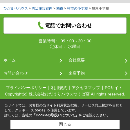
ひだまりハウス
>
周辺施設案内
>
柏市
>
柏市の小学校
>
旭東小学校
電話でお問い合わせ
営業時間：
09：00～20：00
定休日：
水曜日
ホーム
会社概要
お問い合わせ
来店予約
プライバシーポリシー
利用規約
アクセスマップ
PCサイト
Copyright(c) 株式会社ひだまりハウスつくば店 All rights reserved.
当サイトでは、お客様の当サイト利用状況把握、サービス向上検討を目的と
して、クッキー（Cookie）を使用しています。
詳しくは、当社の
「Cookieの取扱いについて」
をご確認ください。
閉じる