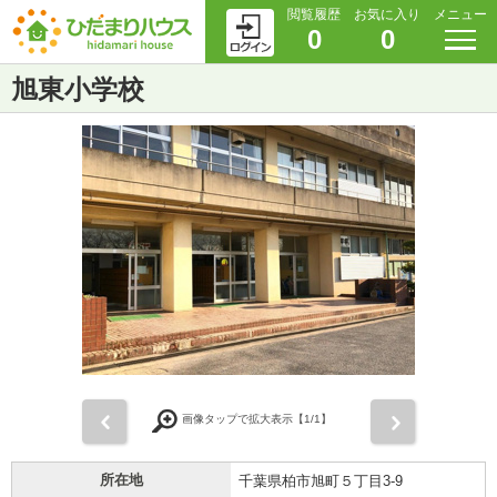
閲覧履歴
お気に入り
メニュー
0
0
旭東小学校
前
次
画像タップで拡大表示【
1
/1】
所在地
千葉県柏市旭町５丁目3-9