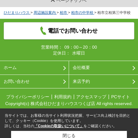
ページトップへ
ひだまりハウス
>
周辺施設案内
>
柏市
>
柏市の中学校
>
柏市立柏第三中学校
電話でお問い合わせ
営業時間：
09：00～20：00
定休日：
水曜日
ホーム
会社概要
お問い合わせ
来店予約
プライバシーポリシー
利用規約
アクセスマップ
PCサイト
Copyright(c) 株式会社ひだまりハウスつくば店 All rights reserved.
当サイトでは、お客様の当サイト利用状況把握、サービス向上検討を目的と
して、クッキー（Cookie）を使用しています。
詳しくは、当社の
「Cookieの取扱いについて」
をご確認ください。
閉じる