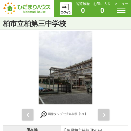
閲覧履歴
お気に入り
メニュー
0
0
柏市立柏第三中学校
前
次
画像タップで拡大表示【
1
/1】
所在地
千葉県柏市篠籠田987-1