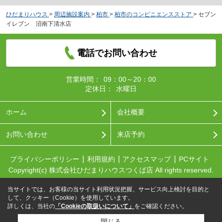
ひだまりハウス
>
周辺施設案内
>
柏市
>
柏市のコンビニエンスストア
>
セブン
イレブン 沼南下清水店
電話でお問い合わせ
営業時間：
09：00～20：00
定休日：
水曜日
ホーム
会社概要
お問い合わせ
来店予約
プライバシーポリシー
利用規約
アクセスマップ
PCサイト
Copyright(c) 株式会社ひだまりハウスつくば店 All rights reserved.
当サイトでは、お客様の当サイト利用状況把握、サービス向上検討を目的と
して、クッキー（Cookie）を使用しています。
詳しくは、当社の
「Cookieの取扱いについて」
をご確認ください。
閉じる