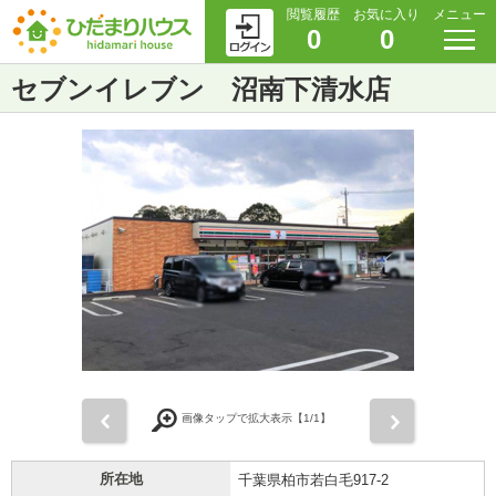
閲覧履歴
お気に入り
メニュー
0
0
セブンイレブン 沼南下清水店
前
次
画像タップで拡大表示【
1
/1】
所在地
千葉県柏市若白毛917-2