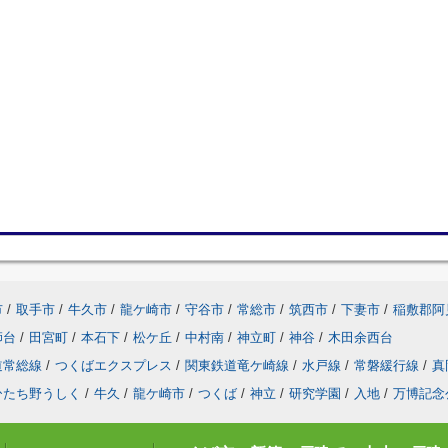
市
/
取手市
/
牛久市
/
龍ケ崎市
/
守谷市
/
常総市
/
筑西市
/
下妻市
/
稲敷郡阿
師台
/
田宮町
/
本石下
/
松ケ丘
/
中村南
/
神立町
/
神谷
/
木田余西台
道常総線
/
つくばエクスプレス
/
関東鉄道竜ケ崎線
/
水戸線
/
常磐緩行線
/
真
ひたち野うしく
/
牛久
/
龍ケ崎市
/
つくば
/
神立
/
研究学園
/
入地
/
万博記念