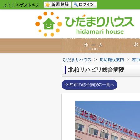
ようこそ
ゲスト
さん
ひだまりハウス
>
周辺施設案内
>
柏
北柏リハビリ総合病院
<<柏市の総合病院の一覧へ