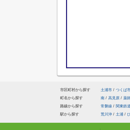
市区町村から探す
土浦市
/
つくば
町名から探す
南
/
高見原
/
薬
路線から探す
常磐線
/
関東鉄
駅から探す
荒川沖
/
土浦
/