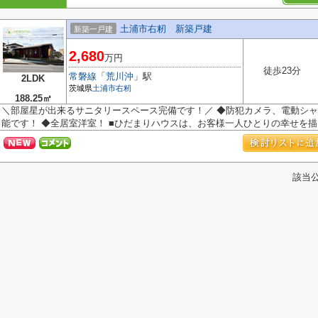
土浦市右籾 新築戸建
新築一戸建
2,680
万円
徒歩23分
常磐線
「
荒川沖
」駅
2LDK
茨城県
土浦市
右籾
188.25㎡
＼部屋星が出来るサニタリースペース完備です！／ ◆防犯カメラ、電動シャ
能です！ ◆全居室洋室！ ■ひだまりハウスは、お客様一人ひとりの幸せを描く
該当