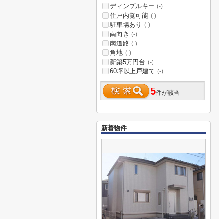
ディンプルキー
(-)
住戸内覧可能
(-)
駐車場あり
(-)
南向き
(-)
南道路
(-)
角地
(-)
新築5万円台
(-)
60坪以上戸建て
(-)
5
件が該当
新着物件