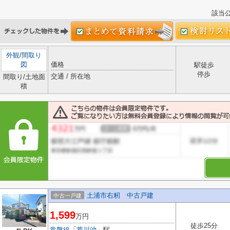
該当
外観
/
間取り
図
価格
駅徒歩
停歩
交通 / 所在地
間取り/土地面
積
土浦市右籾 中古戸建
中古一戸建
1,599
万円
徒歩25分
常磐線
「
荒川沖
」駅