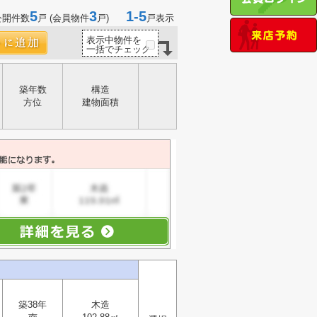
5
3
1-5
公開件数
戸 (会員物件
戸)
戸表示
表示中物件を
一括でチェック
築年数
構造
方位
建物面積
築38年
木造