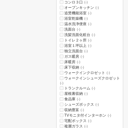
コンロ３口
(-)
オープンキッチン
(-)
追焚機能浴室
(-)
浴室乾燥機
(-)
温水洗浄便座
(-)
洗面台
(-)
洗髪洗面化粧台
(-)
トイレ２ヶ所
(-)
浴室１坪以上
(-)
独立洗面台
(-)
ガス暖房
(-)
床暖房
(-)
床下収納
(-)
ウォークインクロゼット
(-)
ウォークインシューズクロゼット
(-)
トランクルーム
(-)
屋根裏収納
(-)
食品庫
(-)
シューズボックス
(-)
収納豊富
(-)
TVモニタ付インターホン
(-)
宅配ボックス
(-)
複層ガラス
(-)