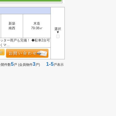
新築
木造
南西
79.08㎡
選択
▼
ッター雨戸も完備！ ◆駐車2台可
マ...
5
3
1-5
公開件数
戸 (会員物件
戸)
戸表示