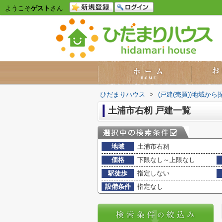
ようこそ
ゲスト
さん
ひだまりハウス
>
(戸建(売買))地域から
土浦市右籾 戸建一覧
地域
土浦市右籾
価格
下限なし～上限なし
駅徒歩
指定しない
設備条件
指定なし