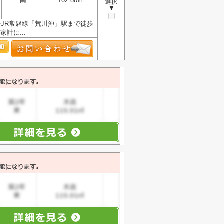
南
102.88㎡
選択
▼
◆JR常磐線「荒川沖」駅まで徒歩
計に...