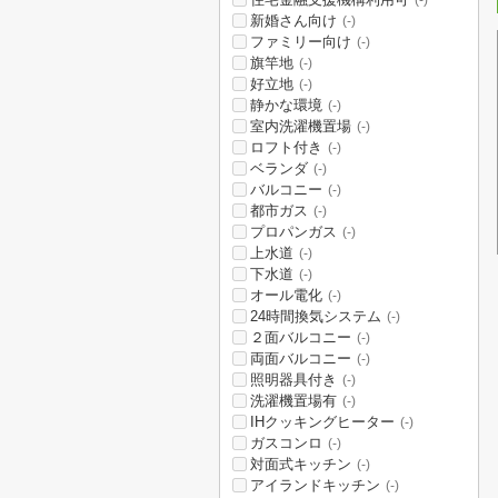
(-)
新婚さん向け
(-)
ファミリー向け
(-)
旗竿地
(-)
好立地
(-)
静かな環境
(-)
室内洗濯機置場
(-)
ロフト付き
(-)
ベランダ
(-)
バルコニー
(-)
都市ガス
(-)
プロパンガス
(-)
上水道
(-)
下水道
(-)
オール電化
(-)
24時間換気システム
(-)
２面バルコニー
(-)
両面バルコニー
(-)
照明器具付き
(-)
洗濯機置場有
(-)
IHクッキングヒーター
(-)
ガスコンロ
(-)
対面式キッチン
(-)
アイランドキッチン
(-)