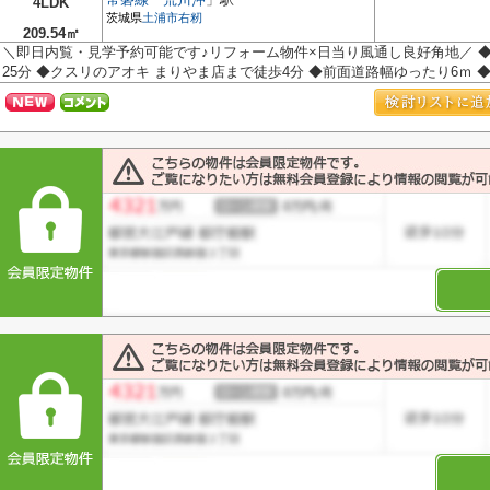
4LDK
茨城県
土浦市
右籾
209.54㎡
＼即日内覧・見学予約可能です♪リフォーム物件×日当り風通し良好角地／ 
25分 ◆クスリのアオキ まりやま店まで徒歩4分 ◆前面道路幅ゆったり6ｍ ◆家