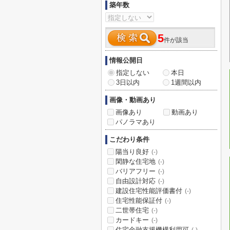
築年数
5
件が該当
情報公開日
指定しない
本日
3日以内
1週間以内
画像・動画あり
画像あり
動画あり
パノラマあり
こだわり条件
陽当り良好
(-)
閑静な住宅地
(-)
バリアフリー
(-)
自由設計対応
(-)
建設住宅性能評価書付
(-)
住宅性能保証付
(-)
二世帯住宅
(-)
カードキー
(-)
住宅金融支援機構利用可