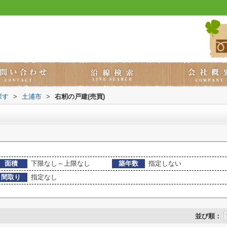
探す
>
土浦市
>
右籾の戸建(売買)
面積
下限なし～上限なし
築年数
指定しない
間取り
指定なし
並び順：