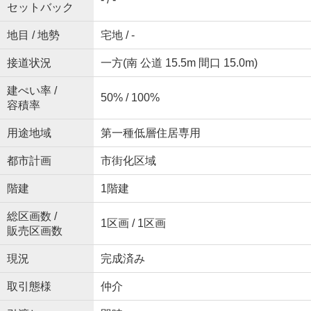
セットバック
地目 / 地勢
宅地 / -
接道状況
一方(南 公道 15.5m 間口 15.0m)
建ぺい率 /
50% / 100%
容積率
用途地域
第一種低層住居専用
都市計画
市街化区域
階建
1階建
総区画数 /
1区画 / 1区画
販売区画数
現況
完成済み
取引態様
仲介