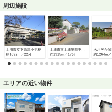
周辺施設
土浦市立下高津小学校
土浦市立土浦第四中学校
あおぞら保
約1692m／22分
約1315m／17分
約1264m／
エリアの近い物件