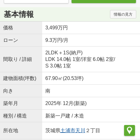
基本情報
情報の見方
価格
3,499万円
ローン
9.3万円/月
2LDK＋1S(納戸)
間取り / 詳細
LDK 14.0帖 1室
/
洋室 6.0帖 2室
/
S 3.0帖 1室
建物面積(坪数)
67.90㎡(20.53坪)
向き
南
築年月
2025年 12月(新築)
種別 / 構造
新築一戸建 / 木造
所在地
茨城県
土浦市
天川
２丁目