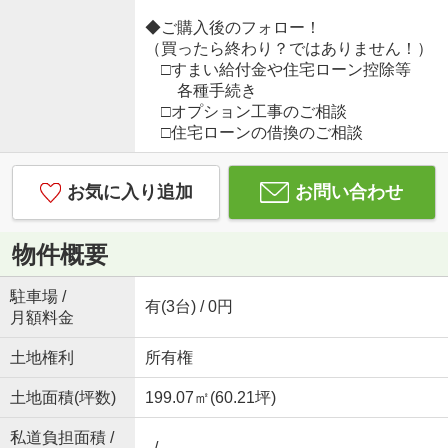
◆ご購入後のフォロー！
（買ったら終わり？ではありません！）
□すまい給付金や住宅ローン控除等
各種手続き
□オプション工事のご相談
□住宅ローンの借換のご相談
お気に入り追加
お問い合わせ
物件概要
駐車場 /
有(3台) / 0円
月額料金
土地権利
所有権
土地面積(坪数)
199.07㎡(60.21坪)
私道負担面積 /
- / -