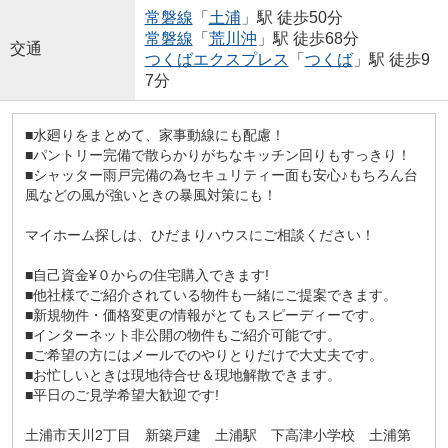
常磐線
「
土浦
」駅 徒歩50分
常磐線
「
荒川沖
」駅 徒歩68分
交通
つくばエクスプレス
「
つくば
」駅 徒歩9
7分
■水廻りをまとめて、家事動線にも配慮！
■パントリー完備で散らかりがちなキッチン回りもすっきり！
■シャッター雨戸完備の為セキュリティー面も安心♪もちろん台
風などの風が強いときの暴風対策にも！
マイホーム探しは、ひだまりハウスにご相談ください！
■自己資金¥０からの住宅購入できます!
■他社様でご紹介されている物件も一緒にご提案できます。
■新規物件・価格変更の情報がとてもスピーディーです。
■インターネット非公開の物件もご紹介可能です。
■ご希望の方にはメールでのやりとりだけで大丈夫です。
■お忙しいときは現地待合せ＆現地解散できます。
■平日のご見学希望大歓迎です!
土浦市天川2丁目 新築戸建 土浦駅 下高津小学校 土浦第