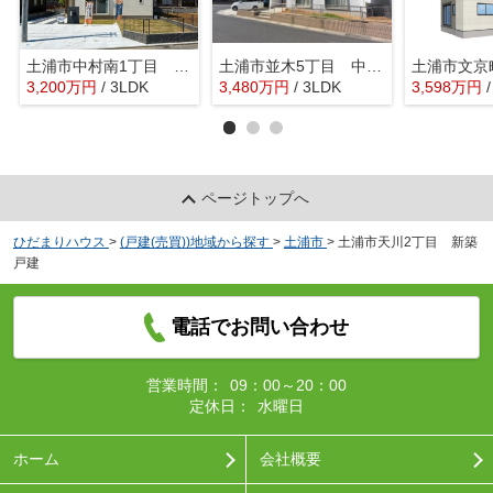
土浦市中村南1丁目 新築戸建 2号棟
土浦市並木5丁目 中古戸建
3,200
万
円
/ 3LDK
3,480
万
円
/ 3LDK
3,598
万
円
ページトップへ
ひだまりハウス
>
(戸建(売買))地域から探す
>
土浦市
>
土浦市天川2丁目 新築
戸建
電話でお問い合わせ
営業時間：
09：00～20：00
定休日：
水曜日
ホーム
会社概要