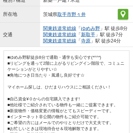
種別 / 構造
新築一戸建 / 木造
所在地
茨城県
取手市
野々井
関東鉄道常総線
「
ゆめみ野
」駅 徒歩8分
交通
関東鉄道常総線
「
新取手
」駅 徒歩7分
関東鉄道常総線
「
寺原
」駅 徒歩24分
■ゆめみ野駅徒歩8分で通勤・通学も安心です(*^^*)
■リビングを通って2階に上がるリビングイン階段で、コミュニ
ケーションがとりやすい☆
■角地につき日当たり・風通し良好です☆
マイホーム探しは、ひだまりハウスにご相談ください！
■自己資金¥０からの住宅購入できます!
■他社様でご紹介されている物件も一緒にご提案できます。
■新規物件・価格変更の情報がとてもスピーディーです。
■インターネット非公開の物件もご紹介可能です。
■ご希望の方にはメールでのやりとりだけで大丈夫です。
■お忙しいときは現地待合せ＆現地解散できます。