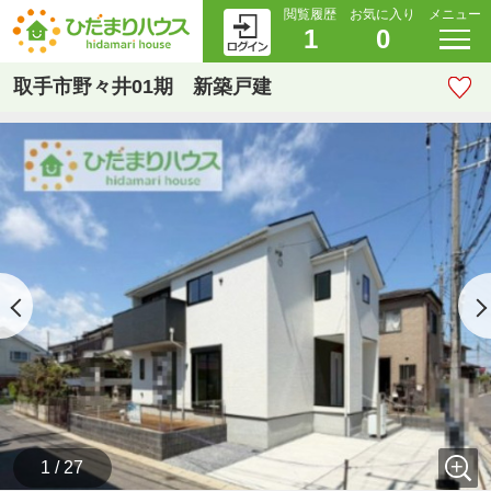
閲覧履歴
お気に入り
メニュー
1
0
取手市野々井01期 新築戸建
1 / 27