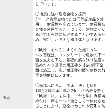
しています。
◯地震に強い耐震金物を採用
Zマーク表示金物または同等認定品を使
用し、耐震性を高めています。耐震接合
金物を使用することにより、建物にかか
る応力を有効に伝達することができるた
め、安定した強固な構造体となります。
◯剛性・耐久性にすぐれた施工方法
ベタ基礎は、コンクリートで建物の下一
面を支える工法。基礎鉄筋を張り強度を
強めたベタ基礎の耐圧盤を1階の床下全
面に施工し、広い耐圧盤の面で建物の荷
重を地盤に伝えます。
◯横揺れに強い「剛床工法」を採用
1階と2階の床に厚さ24mmの合板を敷く
「剛床工法」を採用。土台と梁に直接留
備考
め付け、床を一つの面として一体化させ
ることにより、建物のねじれや変形を防