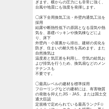
ぎます。横からの圧力にも非常に強く、
台風や地震にも強度を発揮します。
◯床下全周換気工法・外壁内通気工法を
採用
結露や断熱性低下の原因となる湿気や熱
気を、基礎パッキンや換気棟などによ
り、床下
外壁内・小屋裏から排出。建材の劣化を
防ぎ、住まいの耐久性を高めます。また
自然換気は
温度差と気圧差を利用し、空気の給気お
よび排気を行うため、換気扇などのメン
テナンスも
不要です。
◯最高レベルの建材を標準採用
フローリングなどの建材には、有害物質
の発散を抑えたJIS・JAS、または国土交
通大臣認
定規格で定められている最高ランクF☆