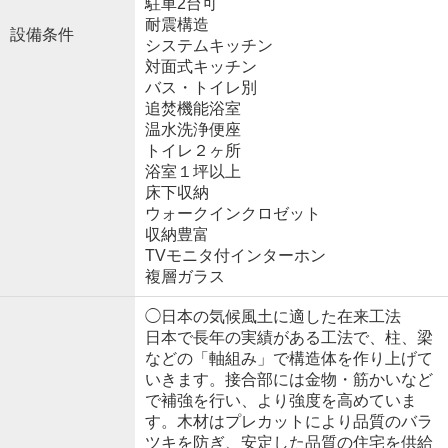
駐車2台可
耐震構造
設備条件
システムキッチン
対面式キッチン
バス・トイレ別
追焚機能浴室
温水洗浄便座
トイレ２ヶ所
浴室１坪以上
床下収納
ウォークインクロゼット
収納豊富
TVモニタ付インターホン
複層ガラス
◯日本の気候風土に適した在来工法
日本で長年の実績がある工法で、柱、梁
などの「軸組み」で構造体を作り上げて
いきます。接合部には金物・筋かいなど
で補強を行い、より強度を高めていま
す。木材はプレカットにより品質のバラ
ツキを防ぎ、安定した品質の住宅を供給