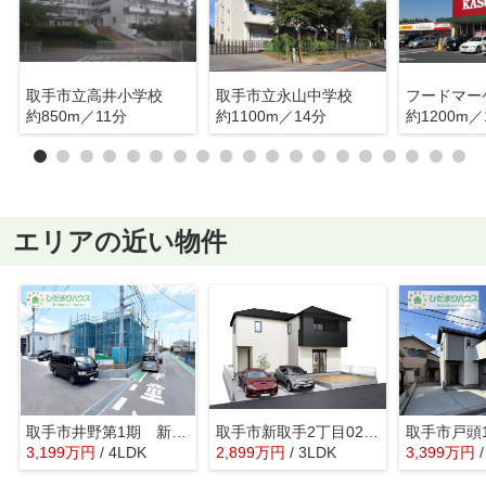
取手市立高井小学校
取手市立永山中学校
約850m／11分
約1100m／14分
約1200m／
エリアの近い物件
取手市井野第1期 新築戸建 1号棟
取手市新取手2丁目02期 新築戸建
3,199
万
円
/ 4LDK
2,899
万
円
/ 3LDK
3,399
万
円