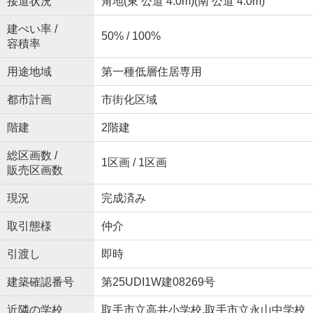
接道状況
角地(東 公道 4.0m)(南 公道 4.0m)
建ぺい率 /
50% / 100%
容積率
用途地域
第一種低層住居専用
都市計画
市街化区域
階建
2階建
総区画数 /
1区画 / 1区画
販売区画数
現況
完成済み
取引態様
仲介
引渡し
即時
建築確認番号
第25UDI1W建08269号
近隣の学校
取手市立高井小学校,取手市立永山中学校