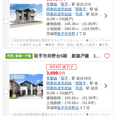
常磐線
「
取手
」駅 徒歩22分
関東鉄道常総線
「
西取手
」駅 徒歩34分
関東鉄道常総線
「
寺原
」駅 徒歩43分
3LDK＋2S(納戸)
建物面積：105.30㎡（31.85坪）
土地面積：340.81㎡（103.09坪）
茨城県
取手市
井野
２丁目
＼安全性や耐震性能を重視するケイアイスタイル！／ ◆コストパフォー
マンスを重視するお家！ ◆断熱・断冷、換気に配慮した構造！ ◆手厚い
サポート体制！点検や保証内容が充実してます...
取手市井野台5期 新築戸建 1号棟
売買 | 新築一戸建
8月4日 値下げ
3,699
万
円
常磐線
「
取手
」駅 徒歩18分
関東鉄道常総線
「
西取手
」駅 徒歩14分
関東鉄道常総線
「
寺原
」駅 徒歩20分
3LDK＋1S(納戸)
建物面積：103.65㎡（31.35坪）
土地面積：170.58㎡（51.6坪）
茨城県
取手市
井野台
３丁目
＼安全性や耐震性能を重視するケイアイスタイル！／ ◆コストパフォー