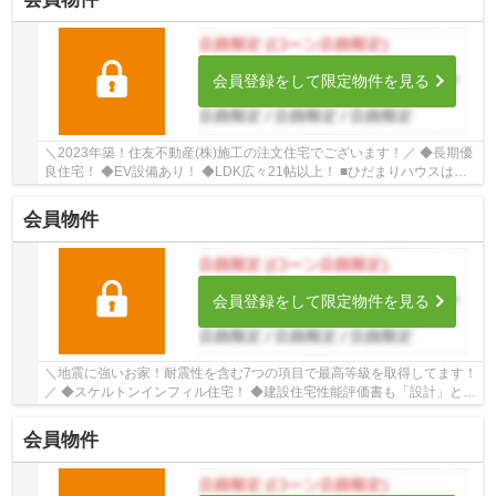
会員登録をして限定物件を見る
＼2023年築！住友不動産(株)施工の注文住宅でございます！／ ◆長期優
良住宅！ ◆EV設備あり！ ◆LDK広々21帖以上！ ■ひだまりハウスは、
お客様一人ひとりの幸せを描くマイホームを叶え...
会員物件
会員登録をして限定物件を見る
＼地震に強いお家！耐震性を含む7つの項目で最高等級を取得してます！
／ ◆スケルトンインフィル住宅！ ◆建設住宅性能評価書も「設計」と
「建設」の2つが付いているので安心！ ◆安心の...
会員物件