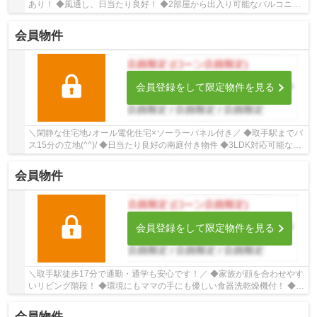
あり！ ◆風通し、日当たり良好！ ◆2部屋から出入り可能なバルコニ
ー！ ■ひだまりハウスは、お客様一人ひとりの幸...
会員物件
会員登録をして限定物件を見る
＼閑静な住宅地♪オール電化住宅×ソーラーパネル付き／ ◆取手駅までバ
ス15分の立地(^^)/ ◆日当たり良好の南庭付き物件 ◆3LDK対応可能な間
取り ◆花粉対策でサンルーム完備 ◆家族団らん...
会員物件
会員登録をして限定物件を見る
＼取手駅徒歩17分で通勤・通学も安心です！／ ◆家族が顔を合わせやす
いリビング階段！ ◆環境にもママの手にも優しい食器洗乾燥機付！ ◆風
通し、日当たり良好！ ■ひだまりハウスは、...
会員物件