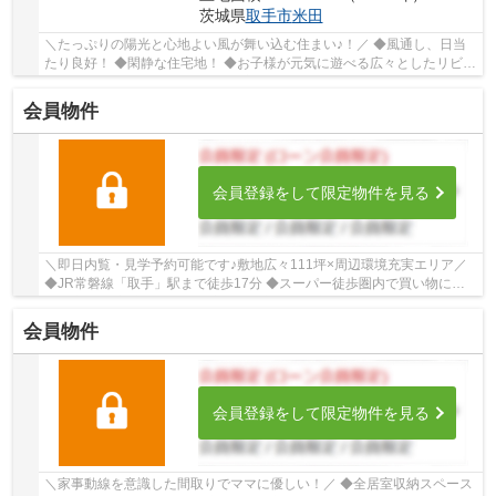
茨城県
取手市
米田
＼たっぷりの陽光と心地よい風が舞い込む住まい♪！／ ◆風通し、日当
たり良好！ ◆閑静な住宅地！ ◆お子様が元気に遊べる広々としたリビン
グです！ ■ひだまりハウスは、お客様一人ひと...
会員物件
会員登録をして限定物件を見る
＼即日内覧・見学予約可能です♪敷地広々111坪×周辺環境充実エリア／
◆JR常磐線「取手」駅まで徒歩17分 ◆スーパー徒歩圏内で買い物に便
利な立地 ◆家計に優しく経済的な都市ガス ◆部屋...
会員物件
会員登録をして限定物件を見る
＼家事動線を意識した間取りでママに優しい！／ ◆全居室収納スペース