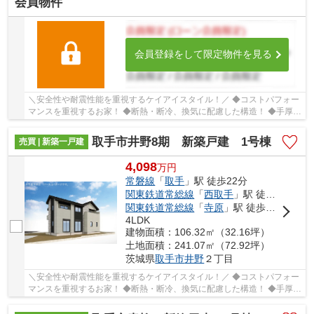
会員物件
会員登録をして限定物件を見る
＼安全性や耐震性能を重視するケイアイスタイル！／ ◆コストパフォー
マンスを重視するお家！ ◆断熱・断冷、換気に配慮した構造！ ◆手厚い
サポート体制！点検や保証内容が充実してます...
取手市井野8期 新築戸建 1号棟
売買 | 新築一戸建
4,098
万
円
常磐線
「
取手
」駅 徒歩22分
関東鉄道常総線
「
西取手
」駅 徒歩34分
関東鉄道常総線
「
寺原
」駅 徒歩43分
4LDK
建物面積：106.32㎡（32.16坪）
土地面積：241.07㎡（72.92坪）
茨城県
取手市
井野
２丁目
＼安全性や耐震性能を重視するケイアイスタイル！／ ◆コストパフォー
マンスを重視するお家！ ◆断熱・断冷、換気に配慮した構造！ ◆手厚い
サポート体制！点検や保証内容が充実してます...