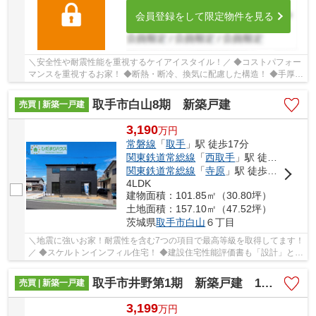
会員登録をして限定物件を見る
＼安全性や耐震性能を重視するケイアイスタイル！／ ◆コストパフォー
マンスを重視するお家！ ◆断熱・断冷、換気に配慮した構造！ ◆手厚い
サポート体制！点検や保証内容が充実してます...
取手市白山8期 新築戸建
売買 | 新築一戸建
3,190
万
円
常磐線
「
取手
」駅 徒歩17分
関東鉄道常総線
「
西取手
」駅 徒歩7分
関東鉄道常総線
「
寺原
」駅 徒歩16分
4LDK
建物面積：101.85㎡（30.80坪）
土地面積：157.10㎡（47.52坪）
茨城県
取手市
白山
６丁目
＼地震に強いお家！耐震性を含む7つの項目で最高等級を取得してます！
／ ◆スケルトンインフィル住宅！ ◆建設住宅性能評価書も「設計」と
「建設」の2つが付いているので安心！ ◆安心の...
取手市井野第1期 新築戸建 1号棟
売買 | 新築一戸建
3,199
万
円