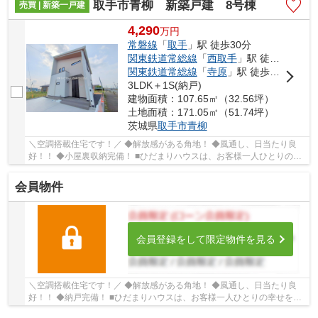
取手市青柳 新築戸建 8号棟
売買 | 新築一戸建
4,290
万
円
常磐線
「
取手
」駅 徒歩30分
関東鉄道常総線
「
西取手
」駅 徒歩40分
関東鉄道常総線
「
寺原
」駅 徒歩42分
3LDK＋1S(納戸)
建物面積：107.65㎡（32.56坪）
土地面積：171.05㎡（51.74坪）
茨城県
取手市
青柳
＼空調搭載住宅です！／ ◆解放感がある角地！ ◆風通し、日当たり良
好！！ ◆小屋裏収納完備！ ■ひだまりハウスは、お客様一人ひとりの幸
せを描くマイホームを叶えるために、数多くの...
会員物件
会員登録をして限定物件を見る
＼空調搭載住宅です！／ ◆解放感がある角地！ ◆風通し、日当たり良
好！！ ◆納戸完備！ ■ひだまりハウスは、お客様一人ひとりの幸せを描
くマイホームを叶えるために、数多くの物件を...