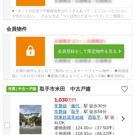
■『ネットや広告で不動産会社がたくさんあって、どこにいったらいい
か分からない』、そんな方は『つくば市ひだまりハウス』にご相談くだ
さい！ ■ひだまりハウスは、お客様一人ひとり...
会員物件
会員登録をして限定物件を見る
＼近隣の物件もまとめてご案内いたします！リフォーム物件／ ◆南側道
路につき日当り良好♪ ◆家族の集まるリビングは広々20帖 ◆経済的な都
市ガス物件 ◆大型ウォークインクローゼット完...
取手市米田 中古戸建
売買 | 中古一戸建
1,030
万
円
常磐線
「
藤代
」駅 徒歩30分
常磐線
「
取手
」駅 徒歩58分
関東鉄道常総線
「
西取手
」駅 徒歩60分
4LDK
建物面積：124.00㎡（37.50坪）
土地面積：218.93㎡（66.22坪）