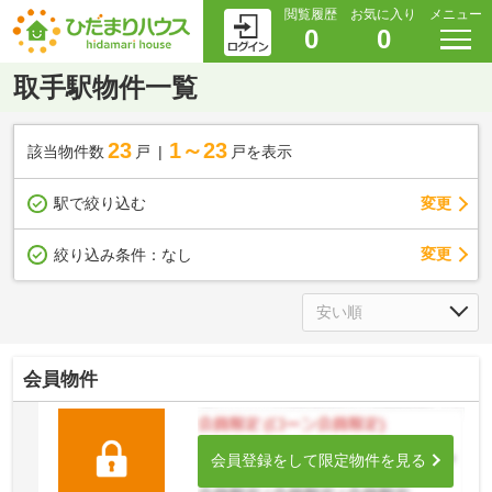
閲覧履歴
お気に入り
メニュー
0
0
取手駅物件一覧
23
1～23
該当物件数
戸
戸を表示
駅で絞り込む
変更
変更
絞り込み条件：
なし
会員物件
会員登録をして限定物件を見る