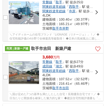
常磐線
「
取手
」駅 徒歩25分
関東鉄道常総線
「
西取手
」駅 徒歩35分
関東鉄道常総線
「
寺原
」駅 徒歩43分
4LDK
建物面積：100.40㎡（30.37坪）
土地面積：165.21㎡（49.97坪）
茨城県
取手市
井野
＼アイディホームの住宅ブランド「LiGNAGE（リナージュ）」！／ ◆
住宅性能評価の4分野で全棟最高等級取得！ ◆日本の気候風土に適した
在来工法！ ◆暮らしの安心を支える多彩な防犯設備...
取手市吉田 新築戸建
売買 | 新築一戸建
3,680
万
円
常磐線
「
取手
」駅 徒歩27分
成田線
「
湖北
」駅 徒歩49分
関東鉄道常総線
「
西取手
」駅 徒歩61分
4LDK
建物面積：107.52㎡（32.52坪）
土地面積：216.41㎡（65.46坪）
茨城県
取手市
吉田
＼国が定めた7つの基準を満たしたした住宅！長期優良住宅です！／ ◆
日当たりと開放感を確保した魅力的な家！ ◆建設住宅性能評価書も「設
計」と「建設」の2つが付いているので安心！ ◆...