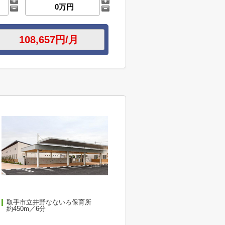
取手市立井野なないろ保育所
約450m／6分