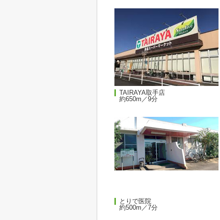
TAIRAYA取手店
約650m／9分
とりで医院
約500m／7分