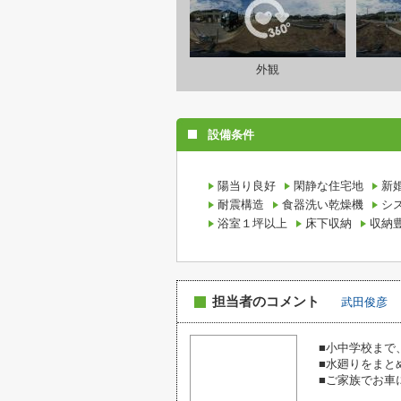
外観
設備条件
陽当り良好
閑静な住宅地
新
耐震構造
食器洗い乾燥機
シ
浴室１坪以上
床下収納
収納
担当者のコメント
武田俊彦
■小中学校まで
■水廻りをまと
■ご家族でお車