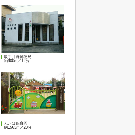
取手井野郵便局
約900m／12分
ふたば保育園
約1563m／20分