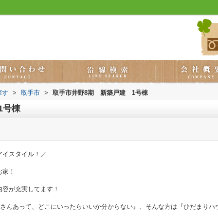
探す
>
取手市
>
取手市井野8期 新築戸建 1号棟
1号棟
アイスタイル！／
お家！
！
内容が充実してます！
くさんあって、どこにいったらいいか分からない』、そんな方は『ひだまりハ