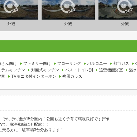
外観
外観
外観
設備条件
婚さん向け
ファミリー向け
フローリング
バルコニー
都市ガス
ステムキッチン
対面式キッチン
バス・トイレ別
追焚機能浴室
温水
豊富
TVモニタ付インターホン
複層ガラス
、それぞれ徒歩15分圏内！公園も近く子育て環境良好です(^^)/
めて、家事動線にも配慮！！
に乗る方に！駐車場3台分あります！