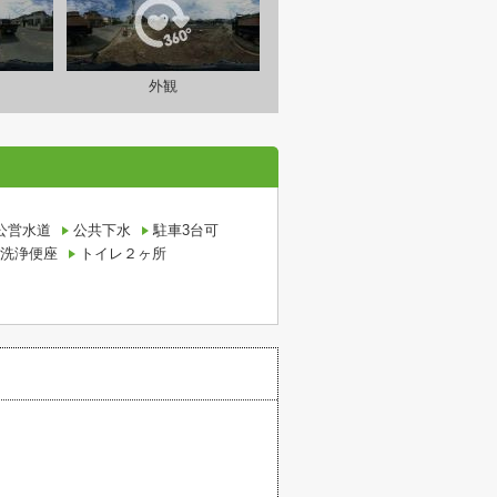
外観
公営水道
公共下水
駐車3台可
洗浄便座
トイレ２ヶ所