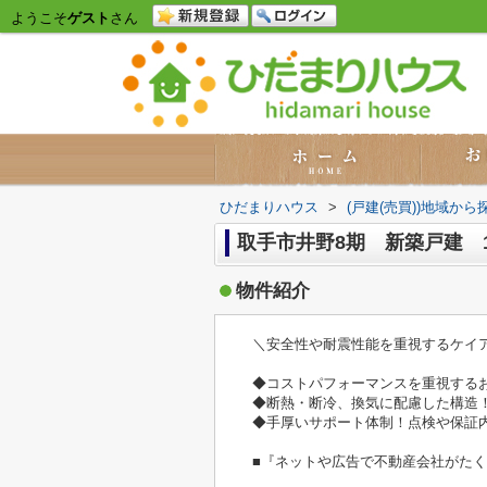
ようこそ
ゲスト
さん
ひだまりハウス
>
(戸建(売買))地域から
取手市井野8期 新築戸建 
物件紹介
＼安全性や耐震性能を重視するケイ
◆コストパフォーマンスを重視する
◆断熱・断冷、換気に配慮した構造
◆手厚いサポート体制！点検や保証
■『ネットや広告で不動産会社がた