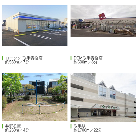
ローソン 取手青柳店
DCM取手青柳店
約550m／7分
約600m／8分
井野公園
取手駅
約250m／4分
約1700m／22分