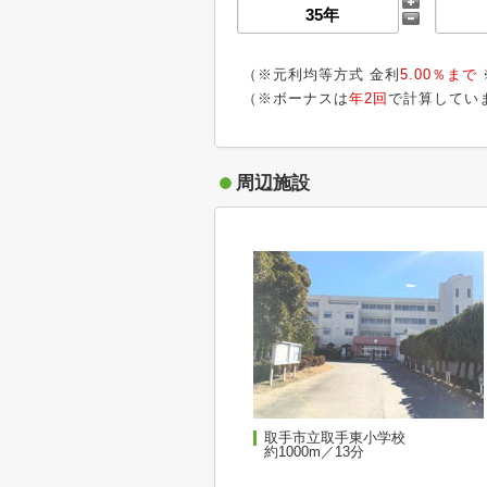
（※元利均等方式 金利
5.00％まで
（※ボーナスは
年2回
で計算してい
周辺施設
取手市立取手東小学校
約1000m／13分