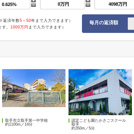
※返済年数
5～50
年まで入力できます）
毎月の返済額
ます。
1000万円
まで入力できます）
取手市立取手第一中学校
認定こども園たかさごスクール
約1100m／14分
取手
約350m／5分