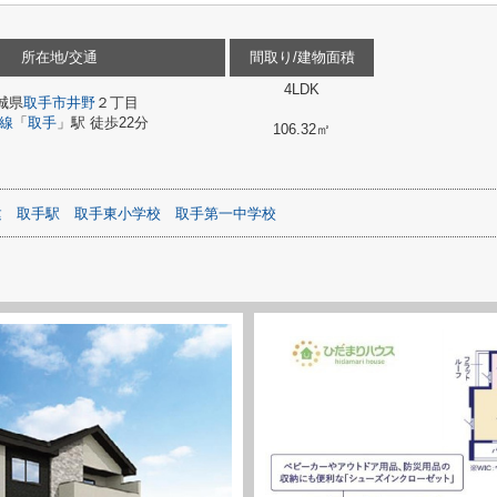
所在地/交通
間取り/建物面積
4LDK
城県
取手市
井野
２丁目
線
「
取手
」駅 徒歩22分
106.32㎡
建
取手駅
取手東小学校
取手第一中学校