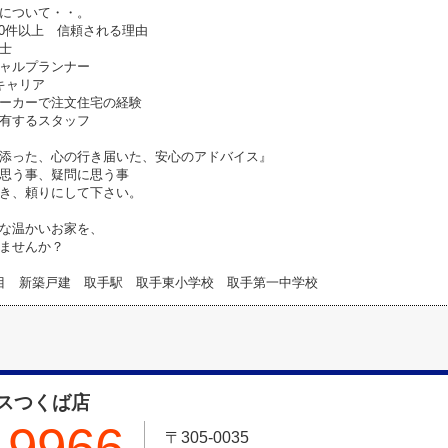
について・・。
00件以上 信頼される理由
引士
ャルプランナー
のキャリア
ーカーで注文住宅の経験
有するスタッフ
添った、心の行き届いた、安心のアドバイス』
思う事、疑問に思う事
き、頼りにして下さい。
な温かいお家を、
ませんか？
目 新築戸建 取手駅 取手東小学校 取手第一中学校
スつくば店
-9966
〒305-0035