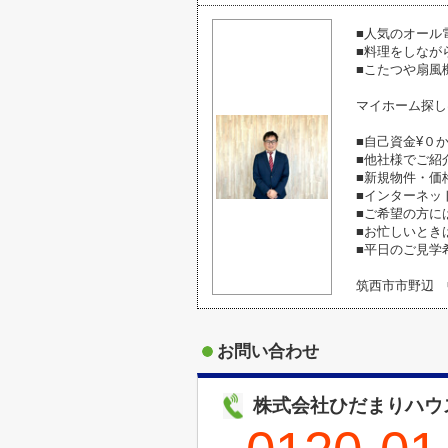
■人気のオール
■料理をしなが
■こたつや扇風
マイホーム探し
■自己資金¥０
■他社様でご紹
■新規物件・価
■インターネッ
■ご希望の方に
■お忙しいとき
■平日のご見学
筑西市市野辺 
お問い合わせ
株式会社ひだまりハウ