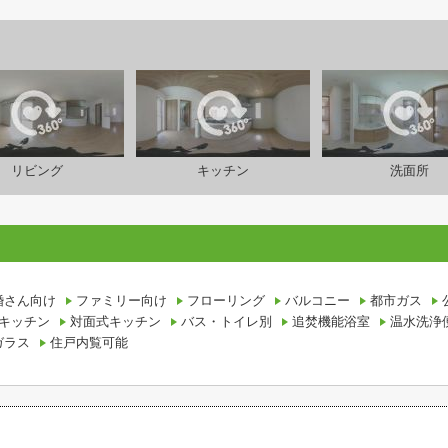
リビング
キッチン
洗面所
設備条件
婚さん向け
ファミリー向け
フローリング
バルコニー
都市ガス
キッチン
対面式キッチン
バス・トイレ別
追焚機能浴室
温水洗浄
ガラス
住戸内覧可能