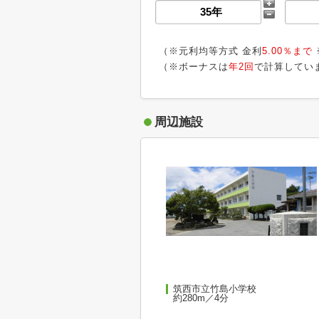
（※元利均等方式 金利
5.00％まで
（※ボーナスは
年2回
で計算してい
周辺施設
筑西市立竹島小学校
約280m／4分