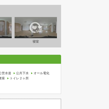
寝室
公営水道
公共下水
オール電化
便座
トイレ２ヶ所