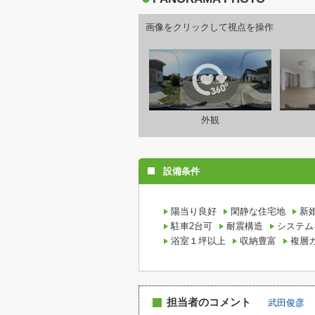
画像をクリックして視点を操作
外観
設備条件
陽当り良好
閑静な住宅地
新
駐車2台可
耐震構造
システム
浴室１坪以上
収納豊富
複層
担当者のコメント
武田俊彦