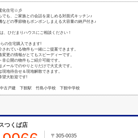
電化住宅☆彡
らでも、ご家族との会話を楽しめる対面式キッチン♪
機などの季節物もポンポンしまえる大容量の納戸付き♪
は、ひだまりハウスにご相談ください！
からの住宅購入できます!
介されている物件も一緒にご提案できます。
格変更の情報がとてもスピーディーです。
ト非公開の物件もご紹介可能です。
はメールでのやりとりだけで大丈夫です。
は現地待合せ＆現地解散できます。
希望大歓迎です!
中古戸建 下館駅 竹島小学校 下館中学校
スつくば店
〒305-0035