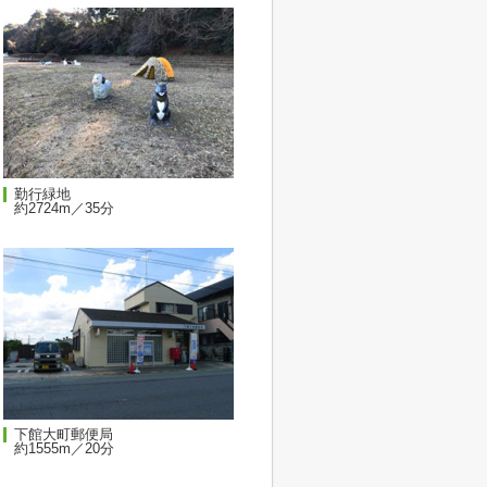
勤行緑地
約2724m／35分
下館大町郵便局
約1555m／20分