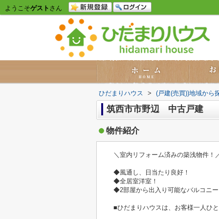
ようこそ
ゲスト
さん
ひだまりハウス
>
(戸建(売買))地域から
筑西市市野辺 中古戸建
物件紹介
＼室内リフォーム済みの築浅物件！
◆風通し、日当たり良好！
◆全居室洋室！
◆2部屋から出入り可能なバルコニー
■ひだまりハウスは、お客様一人ひ