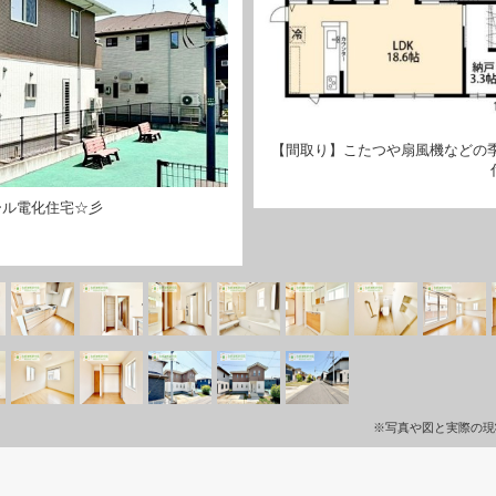
【間取り】こたつや扇風機などの
ール電化住宅☆彡
※写真や図と実際の現