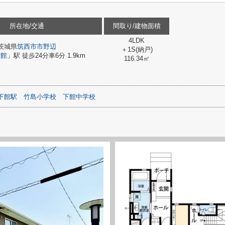
所在地/交通
間取り/建物面積
4LDK
茨城県
筑西市
市野辺
＋1S(納戸)
下館
」駅 徒歩24分車6分 1.9km
116.34㎡
下館駅
竹島小学校
下館中学校