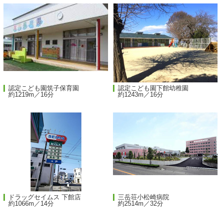
認定こども園筑子保育園
認定こども園下館幼稚園
約1219m／16分
約1243m／16分
ドラッグセイムス 下館店
三岳荘小松崎病院
約1066m／14分
約2514m／32分