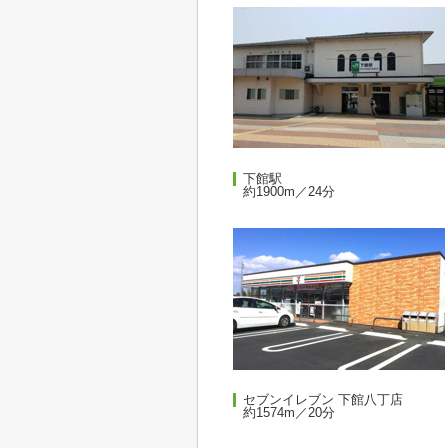
下館駅
約1900m／24分
セブンイレブン 下館八丁店
約1574m／20分