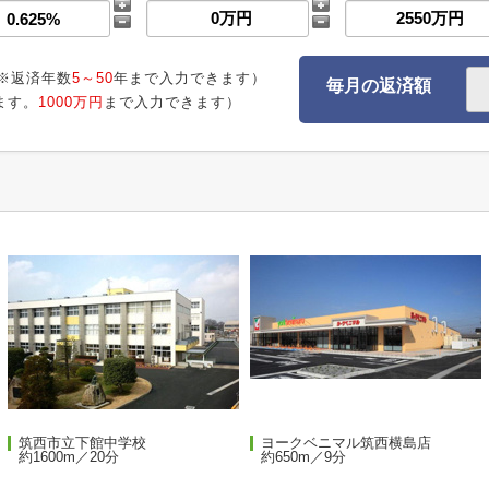
※返済年数
5～50
年まで入力できます）
毎月の返済額
ます。
1000万円
まで入力できます）
筑西市立下館中学校
ヨークベニマル筑西横島店
約1600m／20分
約650m／9分