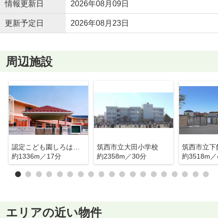
情報更新日
2026年08月09日
更新予定日
2026年08月23日
周辺施設
認定こども園しろはと保育園
筑西市立大田小学校
筑西市立下
約1336m／17分
約2358m／30分
約3518m／
エリアの近い物件