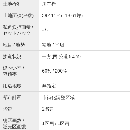
土地権利
所有権
土地面積(坪数)
392.11㎡(118.61坪)
私道負担面積 /
- / -
セットバック
地目 / 地勢
宅地 / 平坦
接道状況
一方(西 公道 8.0m)
建ぺい率 /
60% / 200%
容積率
用途地域
無指定
都市計画
市街化調整区域
階建
2階建
総区画数 /
1区画 / 1区画
販売区画数