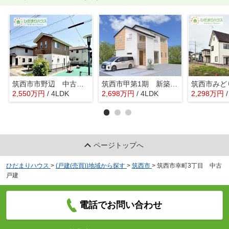
筑西市市野辺 中古戸建
筑西市甲第1期 新築戸建
2,550
万
円
/ 4LDK
2,698
万
円
/ 4LDK
2,298
万
円
ページトップへ
ひだまりハウス
>
(戸建(売買))地域から探す
>
筑西市
>
筑西市幸町3丁目 中古
戸建
電話でお問い合わせ