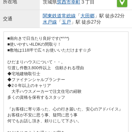
所在地
茨城県
筑西市
幸町
３丁目
関東鉄道常総線
「
大田郷
」駅 徒歩22分
交通
水戸線
「
玉戸
」駅 徒歩27分
■南向きで日当たり良好です(*^^*)
■使いやすい4LDKの間取り！
■敷地は118坪で広々お使いいただけます☆彡
ひだまりハウスについて・・。
引渡し件数3,800件以上 信頼される理由
◆宅地建物取引士
◆ファイナンシャルプランナー
◆2０年以上のキャリア
大手ハウスメーカーで注文住宅の経験
多くの資格を保有するスタッフ
『お客様に寄り添った、心の行き届いた、安心のアドバイス』
お客様が不安に思う事、疑問に思う事
何でもお話し頂き、頼りにして下さい。