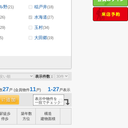
み野
稲戸井
(21)
(18)
水海道
(26)
(27)
玉村
(29)
(34)
大田郷
(5)
(19)
表示件数：
27
11
1-27
数
戸 (会員物件
戸)
戸表示
表示中物件を
一括でチェック
駅徒歩
築年数
構造
停歩
方位
建物面積