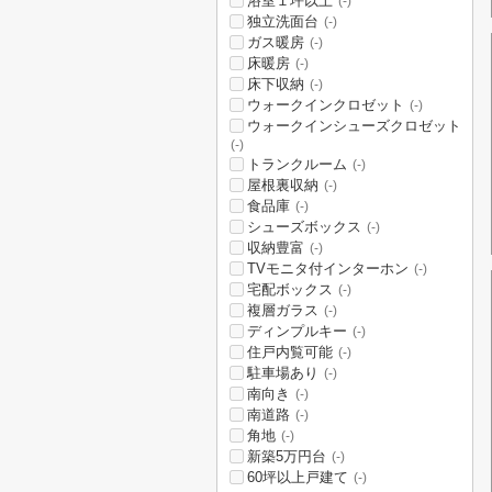
浴室１坪以上
(-)
独立洗面台
(-)
ガス暖房
(-)
床暖房
(-)
床下収納
(-)
ウォークインクロゼット
(-)
ウォークインシューズクロゼット
(-)
トランクルーム
(-)
屋根裏収納
(-)
食品庫
(-)
シューズボックス
(-)
収納豊富
(-)
TVモニタ付インターホン
(-)
宅配ボックス
(-)
複層ガラス
(-)
ディンプルキー
(-)
住戸内覧可能
(-)
駐車場あり
(-)
南向き
(-)
南道路
(-)
角地
(-)
新築5万円台
(-)
60坪以上戸建て
(-)