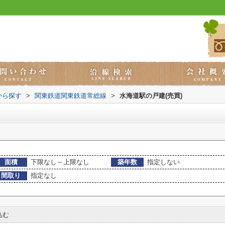
から探す
>
関東鉄道関東鉄道常総線
>
水海道駅の戸建(売買)
面積
下限なし～上限なし
築年数
指定しない
間取り
指定なし
込む