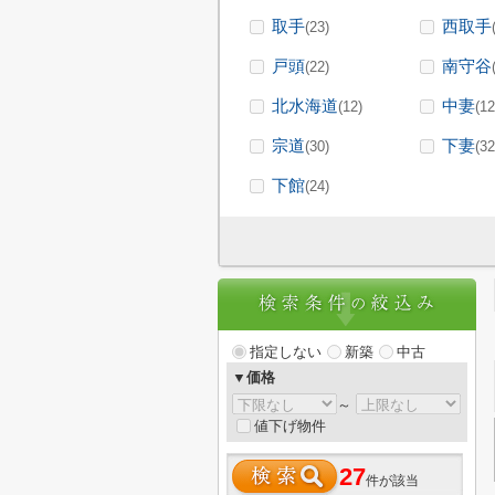
取手
西取手
(23)
戸頭
南守谷
(22)
北水海道
中妻
(12)
(12
宗道
下妻
(30)
(32
下館
(24)
指定しない
新築
中古
▼価格
～
値下げ物件
27
件が該当