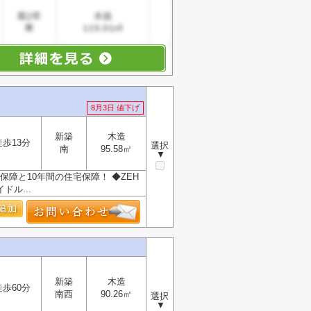
8月3日 値下げ
新築
木造
徒歩13分
選択
南
95.58㎡
▼
保障と10年間の住宅保障！ ◆ZEH
ル...
新築
木造
徒歩60分
南西
90.26㎡
選択
▼