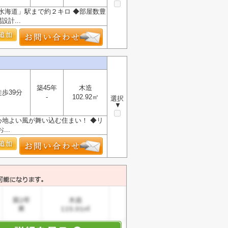
水海道」駅まで約２キロ ◆部屋数豊
計...
築45年
木造
徒歩39分
-
102.92㎡
選択
▼
心地よい風が舞い込む住まい！ ◆リ
..