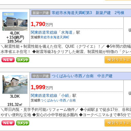
常総市水海道天満町第3 新築戸建 2号棟
新築一戸建
1,790
万円
関東鉄道常総線
「
水海道
」駅
4LDK
＋1S(納戸)
茨城県
常総市
水海道天満町
189.54㎡
＼耐震性能＋制震性能を備えた住宅、QUIE（クワイエ）！／ ◆5年間の防蟻
水準省エネ住宅！ ◆耐震等級3をクリアした耐震、制震性能が特徴の「クレイド
つくばみらい市西ノ台南 中古戸建
中古一戸建
1,999
万円
関東鉄道常総線
「
小絹
」駅
3LDK
茨城県
つくばみらい市
西ノ台南
191.32㎡
＼即日内覧・見学予約可能♪リフォーム物件／ ◆小絹駅まで徒歩17分、谷和
やすい便利な立地 ◆安心の小中学校徒歩圏内 ◆ヨークベニマルまで車5分で買