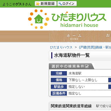
ようこそ
ゲスト
さん
ひだまりハウス
>
(戸建(売買))路線・駅
水海道駅物件一覧
沿線
水海道駅
価格
下限なし～上限なし
駅徒歩
指定しない
設備条件
指定なし
関東鉄道関東鉄道常総線
駅で絞り