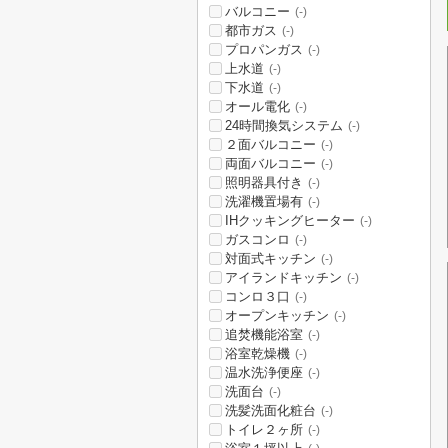
バルコニー
(-)
都市ガス
(-)
プロパンガス
(-)
上水道
(-)
下水道
(-)
オール電化
(-)
24時間換気システム
(-)
２面バルコニー
(-)
両面バルコニー
(-)
照明器具付き
(-)
洗濯機置場有
(-)
IHクッキングヒーター
(-)
ガスコンロ
(-)
対面式キッチン
(-)
アイランドキッチン
(-)
コンロ３口
(-)
オープンキッチン
(-)
追焚機能浴室
(-)
浴室乾燥機
(-)
温水洗浄便座
(-)
洗面台
(-)
洗髪洗面化粧台
(-)
トイレ２ヶ所
(-)