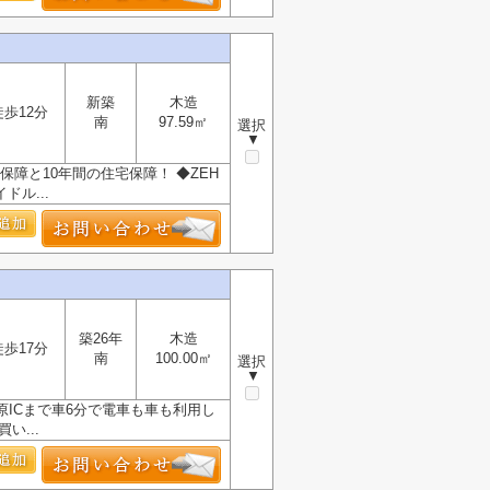
新築
木造
徒歩12分
南
97.59㎡
選択
▼
保障と10年間の住宅保障！ ◆ZEH
ル...
築26年
木造
徒歩17分
南
100.00㎡
選択
▼
原ICまで車6分で電車も車も利用し
い...