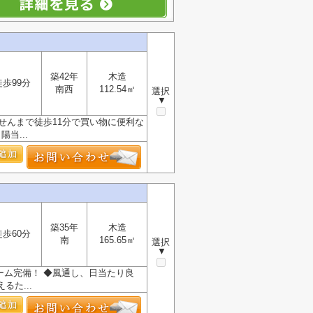
築42年
木造
徒歩99分
南西
112.54㎡
選択
▼
りせんまで徒歩11分で買い物に便利な
当...
築35年
木造
徒歩60分
南
165.65㎡
選択
▼
ーム完備！ ◆風通し、日当たり良
た...