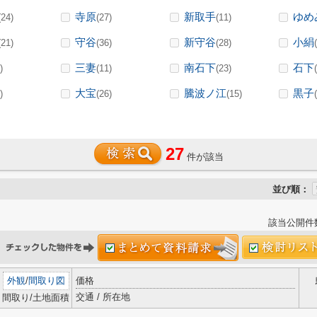
寺原
新取手
ゆめ
(24)
(27)
(11)
守谷
新守谷
小絹
(21)
(36)
(28)
三妻
南石下
石下
)
(11)
(23)
大宝
騰波ノ江
黒子
)
(26)
(15)
27
件が該当
並び順：
該当公開件
外観
/
間取り図
価格
交通 / 所在地
間取り/土地面積