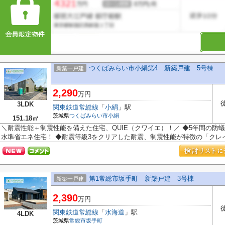
つくばみらい市小絹第4 新築戸建 5号棟
新築一戸建
2,290
万円
3LDK
関東鉄道常総線
「
小絹
」駅
茨城県
つくばみらい市
小絹
151.18㎡
＼耐震性能＋制震性能を備えた住宅、QUIE（クワイエ）！／ ◆5年間の防蟻
水準省エネ住宅！ ◆耐震等級3をクリアした耐震、制震性能が特徴の「クレイド
第1常総市坂手町 新築戸建 3号棟
新築一戸建
2,390
万円
関東鉄道常総線
「
水海道
」駅
4LDK
茨城県
常総市
坂手町