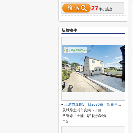
27
件が該当
新着物件
土浦市真鍋5丁目2086番 新築戸建 B号棟
茨城県土浦市真鍋５丁目
常磐線「土浦」駅 徒歩34分
予定