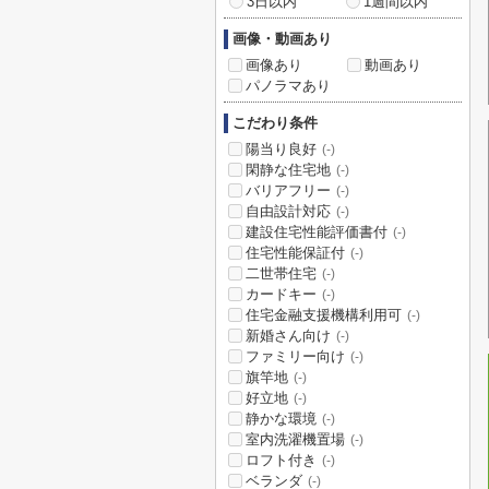
3日以内
1週間以内
画像・動画あり
画像あり
動画あり
パノラマあり
こだわり条件
陽当り良好
(-)
閑静な住宅地
(-)
バリアフリー
(-)
自由設計対応
(-)
建設住宅性能評価書付
(-)
住宅性能保証付
(-)
二世帯住宅
(-)
カードキー
(-)
住宅金融支援機構利用可
(-)
新婚さん向け
(-)
ファミリー向け
(-)
旗竿地
(-)
好立地
(-)
静かな環境
(-)
室内洗濯機置場
(-)
ロフト付き
(-)
ベランダ
(-)