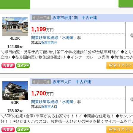
坂東市岩井1期 中古戸建
中古一戸建
1,199
万円
関東鉄道常総線
「
水海道
」駅
4LDK
茨城県
坂東市
岩井
144.80㎡
＼即日内覧・見学予約可能♪岩井第二小学校徒歩11分×3台駐車可能／ ◆と
立地♪ ◆徒歩圏内買い物施設多数あり ◆インナーガレージ完備 ◆角地につき陽
坂東市大口 中古戸建
中古一戸建
1,700
万円
関東鉄道常総線
「
水海道
」駅
6DK
茨城県
坂東市
大口
763.02㎡
＼6DKの住宅+倉庫+車庫があるお家です！！／ ◆閑静な住宅地！ ◆サンル
好！！ ■ひだまりハウスは、お客様一人ひとりの幸せを描くマイホームを叶える