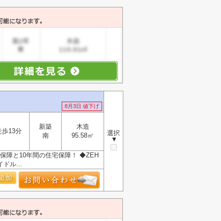
8月3日 値下げ
新築
木造
徒歩13分
選択
南
95.58㎡
▼
保障と10年間の住宅保障！ ◆ZEH
ル...