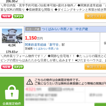
206.00㎡
＼即日内覧・見学予約可能♪3台駐車可能×庭付き物件／ ◆関東鉄道常総線「
富な5DKの間取り ◆収納豊富な間取り ◆ダイニングキッチンと和室が続き間設
つくばみらい市西ノ台 中古戸建
中古一戸建
1,150
万円
関東鉄道常総線
「
新守谷
」駅
4LDK
茨城県
つくばみらい市
西ノ台
179.83㎡
＼内外装リフォーム物件です！／ ◆閑静な住宅地！！ ◆たっぷりの陽光と
ビングの窓からはあたたかな日差しが差し込みます！ ■ひだまりハウスは、お.