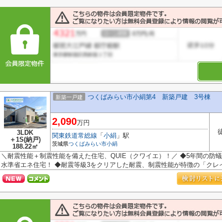
つくばみらい市小絹第4 新築戸建 3号棟
新築一戸建
2,090
万円
3LDK
関東鉄道常総線
「
小絹
」駅
＋1S(納戸)
茨城県
つくばみらい市
小絹
188.22㎡
＼耐震性能＋制震性能を備えた住宅、QUIE（クワイエ）！／ ◆5年間の防蟻
水準省エネ住宅！ ◆耐震等級3をクリアした耐震、制震性能が特徴の「クレイド