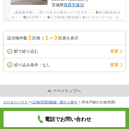
茨城県
筑西市
蓮沼
＼建築条件無し！思いのままの家作りができます！／ ◆新治駅徒歩13
分！！ ◆約120坪！！ ◆三方角地で解放感◎ ■ひだまりハウスは、お客
様一人ひとりの幸せを描くマイホームを叶えるた...
3
1～3
該当物件数
区画
区画を表示
駅で絞り込む
変更
変更
絞り込み条件：
なし
ページトップへ
ひだまりハウス
>
(土地(売買))路線・駅から探す
>
JR水戸線の土地(売買)
電話でお問い合わせ