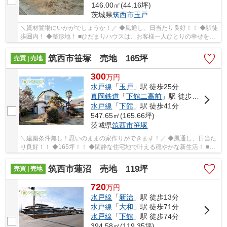
146.00㎡(44.16坪)
茨城県
筑西市
玉戸
＼資材置場にいかがでしょうか！／ ◆風通し、日当たり良好！！ ◆駅徒
歩圏内！ ◆整形地！ ■ひだまりハウスは、お客様一人ひとりの幸せを描
くマイホームを叶えるために、数多くの物件...
筑西市笹塚 売地 165坪
売買 | 売地
300
万
円
水戸線
「
玉戸
」駅 徒歩25分
真岡鉄道
「
下館二高前
」駅 徒歩37分
水戸線
「
下館
」駅 徒歩41分
547.65㎡(165.66坪)
茨城県
筑西市
笹塚
＼建築条件無し！思いのままの家作りができます！／ ◆風通し、日当た
り良好！！ ◆165坪！！ ◆閑静な住宅地で叶える穏やかな新生活！ ■ひ
だまりハウスは、お客様一人ひとりの幸せを描...
筑西市蓮沼 売地 119坪
売買 | 売地
720
万
円
水戸線
「
新治
」駅 徒歩13分
水戸線
「
大和
」駅 徒歩71分
水戸線
「
下館
」駅 徒歩74分
394.58㎡(119.35坪)