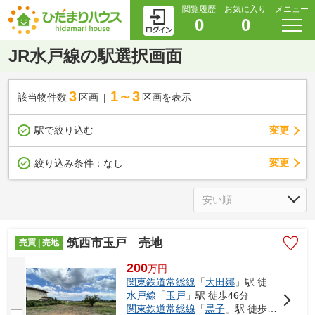
閲覧履歴
お気に入り
メニュー
0
0
JR水戸線の駅選択画面
3
1～3
該当物件数
区画
区画を表示
駅で絞り込む
変更
変更
絞り込み条件：
なし
筑西市玉戸 売地
売買 | 売地
200
万
円
関東鉄道常総線
「
大田郷
」駅 徒歩10分
水戸線
「
玉戸
」駅 徒歩46分
関東鉄道常総線
「
黒子
」駅 徒歩52分