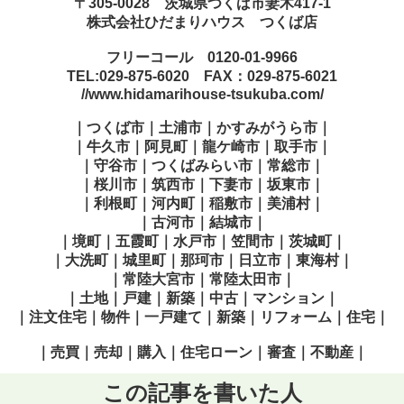
〒305-0028 茨城県つくば市妻木417-1
株式会社ひだまりハウス つくば店
フリーコール 0120-01-9966
TEL:029-875-6020 FAX：029-875-6021
//www.hidamarihouse-tsukuba.com/
｜つくば市｜土浦市｜かすみがうら市｜
｜牛久市｜阿見町｜龍ケ崎市｜取手市｜
｜守谷市｜つくばみらい市｜常総市｜
｜桜川市｜筑西市｜下妻市｜坂東市｜
｜利根町｜河内町｜稲敷市｜美浦村｜
｜古河市｜結城市｜
｜境町｜五霞町｜水戸市｜笠間市｜茨城町｜
｜大洗町｜城里町｜那珂市｜日立市｜東海村｜
｜常陸大宮市｜常陸太田市｜
｜土地｜戸建｜新築｜中古｜マンション｜
｜注文住宅｜物件｜一戸建て｜新築｜リフォーム｜住宅｜
｜売買｜売却｜購入｜住宅ローン｜審査｜不動産｜
この記事を書いた人