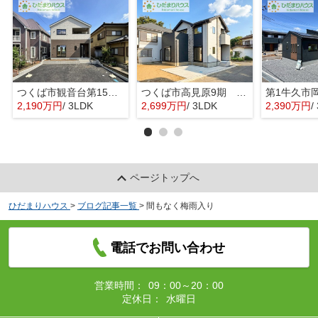
つくば市観音台第15 新築戸建
つくば市高見原9期 新築戸建
2,190万円
/ 3LDK
2,699万円
/ 3LDK
2,390万円
/ 
ページトップへ
ひだまりハウス
>
ブログ記事一覧
>
間もなく梅雨入り
電話でお問い合わせ
営業時間：
09：00～20：00
定休日：
水曜日