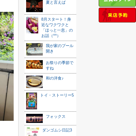
夏と言えば
8月スタート！身
近なワクワクと
「ほっと一息」の
お話（^^）
我が家のプール
開き
お祭りの季節で
すね
和の洋食♪
トイ・ストーリー5
フォックス
ダンゴムシ日記3