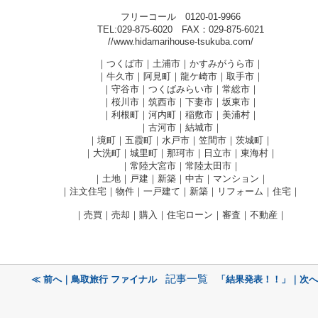
フリーコール 0120-01-9966
TEL:029-875-6020 FAX：029-875-6021
//www.hidamarihouse-tsukuba.com/
｜つくば市｜土浦市｜かすみがうら市｜
｜牛久市｜阿見町｜龍ケ崎市｜取手市｜
｜守谷市｜つくばみらい市｜常総市｜
｜桜川市｜筑西市｜下妻市｜坂東市｜
｜利根町｜河内町｜稲敷市｜美浦村｜
｜古河市｜結城市｜
｜境町｜五霞町｜水戸市｜笠間市｜茨城町｜
｜大洗町｜城里町｜那珂市｜日立市｜東海村｜
｜常陸大宮市｜常陸太田市｜
｜土地｜戸建｜新築｜中古｜マンション｜
｜注文住宅｜物件｜一戸建て｜新築｜リフォーム｜住宅｜
｜売買｜売却｜購入｜住宅ローン｜審査｜不動産｜
記事一覧
≪ 前へ｜鳥取旅行 ファイナル
「結果発表！！」｜次へ