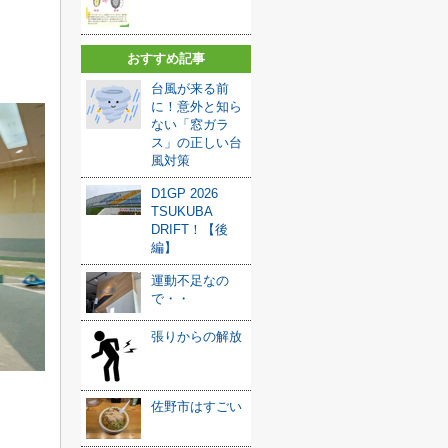
おすすめ記事
台風が来る前
に！意外と知ら
ない「窓ガラ
ス」の正しい台
風対策
D1GP 2026
TSUKUBA
DRIFT！【後
編】
運動不足なの
で・・
張りからの解放
佐野市はすごい