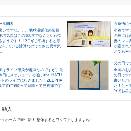
ール開き
五条悟に
暑いですね。。。地球温暖化の影響
小谷です
均気温はこの100年でなんと0.79℃
の島には
ようです！！Σ(ﾟдﾟ;)平均すると毎
妻のママ
℃上がっている計算なのでまさに異常気
が産まれ
.
とても幸せ
父の日で
実はライブ感染が趣味なのですが、先
全国のお
日にスケジュールが合いthe.HIATU
の日です
ンドのライブに行きました！ZEEPHA
書いたパ
戦です(^^)/歌って頭降って筋肉痛です
た！とっ
^♪でお星
 勁人
マイホームで新生活！ 想像するとワクワクしますよね