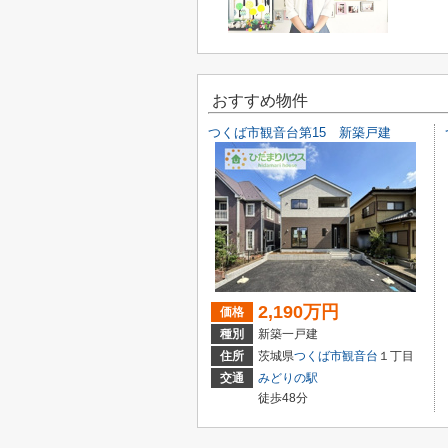
おすすめ物件
つくば市観音台第15 新築戸建
2,190万円
価格
種別
新築一戸建
住所
茨城県
つくば市
観音台
１丁目
交通
みどりの駅
徒歩48分