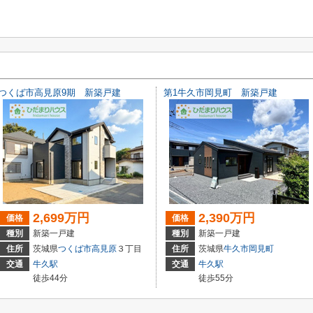
つくば市高見原9期 新築戸建
第1牛久市岡見町 新築戸建
2,699万円
2,390万円
価格
価格
種別
新築一戸建
種別
新築一戸建
住所
茨城県
つくば市
高見原
３丁目
住所
茨城県
牛久市
岡見町
交通
牛久駅
交通
牛久駅
徒歩44分
徒歩55分