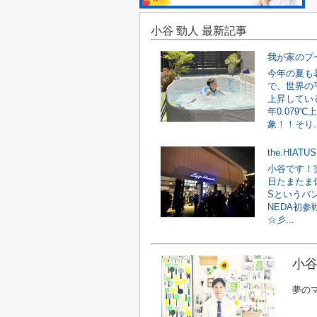
小谷 勁人 最新記事
我が家のプ
今年の夏も
で、世界の平
上昇している
年0.079
象！！そり..
the.HIATUS
小谷です！
日たまたま休
Sというバ
NEDA初参
☆彡...
小谷
夢の