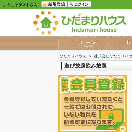
ようこそ
ゲスト
さん
ひだまりハウス
>
株式会社ひだまりハ
遊び放題飲み放題