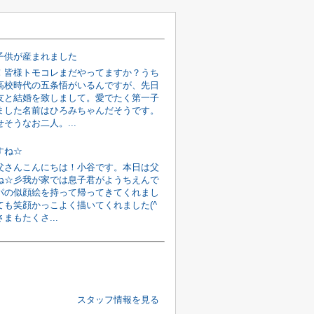
子供が産まれました
！皆様トモコレまだやってますか？うち
高校時代の五条悟がいるんですが、先日
友と結婚を致しまして。愛でたく第一子
ました名前はひろみちゃんだそうです。
そうなお二人。...
すね☆
父さんこんにちは！小谷です。本日は父
ね☆彡我が家では息子君がようちえんで
パの似顔絵を持って帰ってきてくれまし
ても笑顔かっこよく描いてくれました(^
さまもたくさ...
スタッフ情報を見る