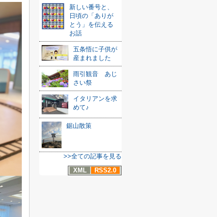
新しい番号と、
日頃の「ありが
とう」を伝える
お話
五条悟に子供が
産まれました
雨引観音 あじ
さい祭
イタリアンを求
めて♪
鋸山散策
>>全ての記事を見る
XML
RSS2.0