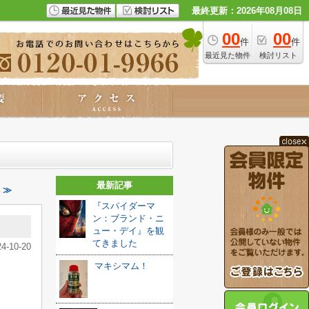
最終更新：2026年08月08日
00
00
件
件
最近見た物件
検討リスト
最新記事
 ≫
『スパイダーマ
ン：ブランド・ニ
ュー・デイ』を観
てきました️
24-10-20
マキシマム！