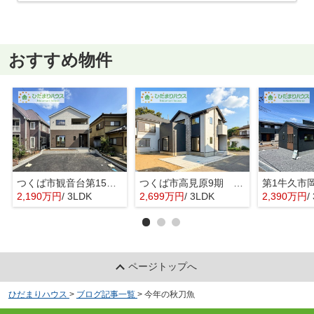
おすすめ物件
つくば市観音台第15 新築戸建
つくば市高見原9期 新築戸建
2,190万円
/ 3LDK
2,699万円
/ 3LDK
2,390万円
/ 
ページトップへ
ひだまりハウス
>
ブログ記事一覧
>
今年の秋刀魚