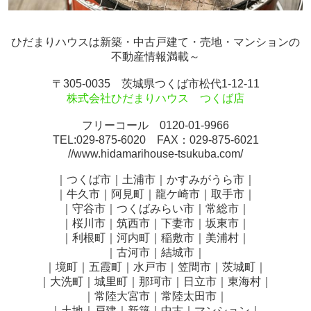
ひだまりハウスは新築・中古戸建て・売地・マンションの
不動産情報満載～
〒305-0035 茨城県つくば市松代1-12-11
株式会社ひだまりハウス つくば店
フリーコール 0120-01-9966
TEL:029-875-6020 FAX：029-875-6021
//www.hidamarihouse-tsukuba.com/
｜つくば市｜土浦市｜かすみがうら市｜
｜牛久市｜阿見町｜龍ケ崎市｜取手市｜
｜守谷市｜つくばみらい市｜常総市｜
｜桜川市｜筑西市｜下妻市｜坂東市｜
｜利根町｜河内町｜稲敷市｜美浦村｜
｜古河市｜結城市｜
｜境町｜五霞町｜水戸市｜笠間市｜茨城町｜
｜大洗町｜城里町｜那珂市｜日立市｜東海村｜
｜常陸大宮市｜常陸太田市｜
｜土地｜戸建｜新築｜中古｜マンション｜