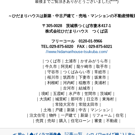
最後までご覧頂きありがとうございました(*^^*)
～ひだまりハウスは新築・中古戸建て・売地・マンションの不動産情報
〒305-0028 茨城県つくば市妻木417-1
株式会社ひだまりハウス つくば店
フリーコール 0120-01-9966
TEL:029-875-6020 FAX：029-875-6021
//www.hidamarihouse-tsukuba.com/
｜つくば市｜土浦市｜かすみがうら市｜
｜牛久市｜阿見町
｜龍ケ崎市｜取手市｜
｜守谷市｜つくばみらい市｜常総市｜
｜桜川市｜筑西市｜下妻市
｜坂東
市
｜
｜利根町｜河内町｜稲敷市
｜美浦村
｜
｜古河市｜結城市｜
｜境町｜五霞町｜水戸市
｜笠間市｜茨城町
｜
｜大洗町｜城里町｜那珂市
｜日立
市
｜東海村
｜
｜常陸大宮
市
｜常陸太田市
｜
｜土地｜戸建｜新築｜中古｜マンション｜
｜注文住宅｜物件｜一戸建て｜新築｜リフォーム｜住宅｜
｜売買｜売却｜購入｜住宅ローン｜審査
｜
不動産
｜
記事一覧
≪ 前へ｜◆パノラマ画像◆
シロノワール( *´艸｀)｜次へ