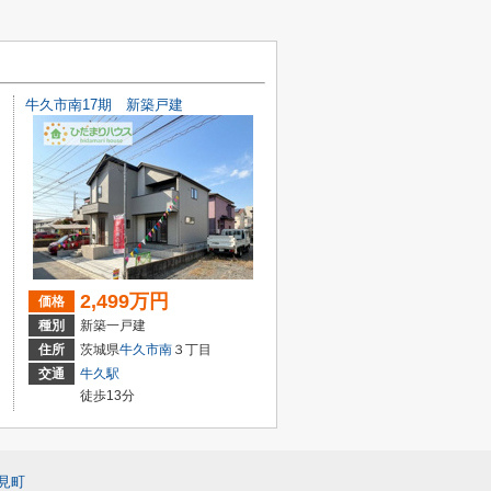
牛久市南17期 新築戸建
2,499万円
価格
種別
新築一戸建
住所
茨城県
牛久市
南
３丁目
交通
牛久駅
徒歩13分
見町