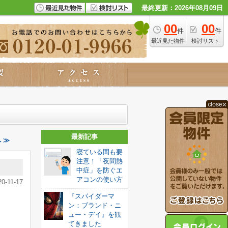
最終更新：2026年08月09日
00
00
件
件
最近見た物件
検討リスト
最新記事
 ≫
寝ている間も要
注意！「夜間熱
中症」を防ぐエ
アコンの使い方
20-11-17
『スパイダーマ
ン：ブランド・ニ
ュー・デイ』を観
てきました️