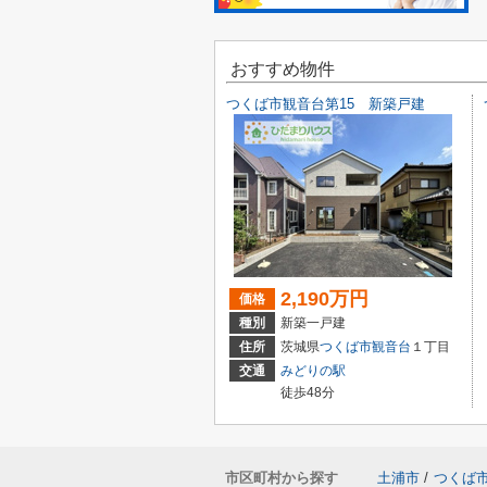
おすすめ物件
つくば市観音台第15 新築戸建
2,190万円
価格
種別
新築一戸建
住所
茨城県
つくば市
観音台
１丁目
交通
みどりの駅
徒歩48分
市区町村から探す
土浦市
/
つくば