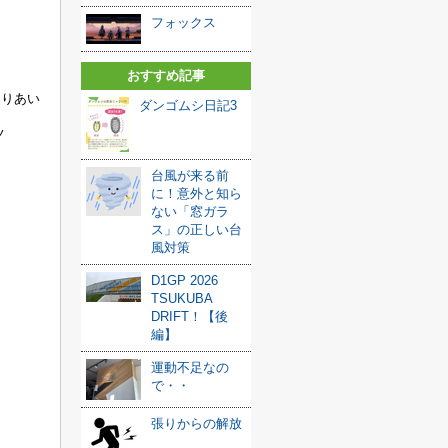
フォックス
おすすめ記事
くりあい
ダンゴムシ日記3
ノ
台風が来る前
に！意外と知ら
ない「窓ガラ
ス」の正しい台
風対策
D1GP 2026
TSUKUBA
DRIFT！【後
編】
運動不足なの
で・・
張りからの解放