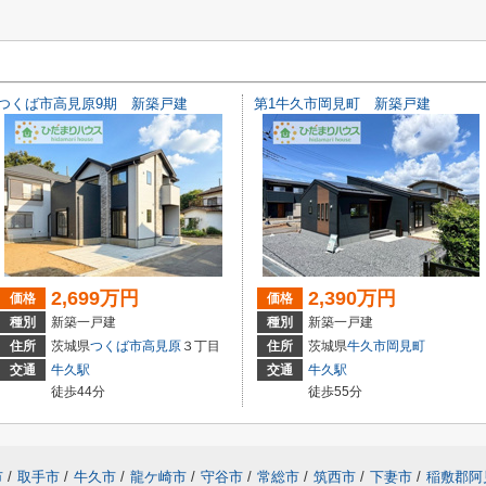
つくば市高見原9期 新築戸建
第1牛久市岡見町 新築戸建
2,699万円
2,390万円
価格
価格
種別
新築一戸建
種別
新築一戸建
住所
茨城県
つくば市
高見原
３丁目
住所
茨城県
牛久市
岡見町
交通
牛久駅
交通
牛久駅
徒歩44分
徒歩55分
市
/
取手市
/
牛久市
/
龍ケ崎市
/
守谷市
/
常総市
/
筑西市
/
下妻市
/
稲敷郡阿