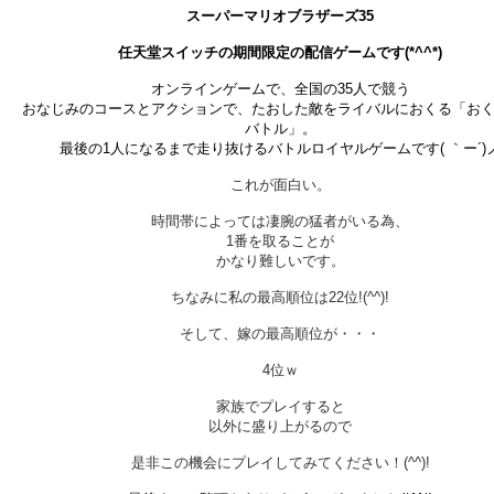
スーパーマリオブラザーズ35
任天堂スイッチの期間限定の配信ゲームです(*^^*)
オンラインゲームで、全国の35人で競う
おなじみのコースとアクションで、たおした敵を
ライバルにおくる「お
バトル」。
最後の1人になるまで走り抜ける
バトルロイヤルゲームです( ｀ー´)
これが面白い。
時間帯によっては凄腕の猛者がいる為、
1番を取ることが
かなり難しいです。
ちなみに私の最高順位は22位!(^^)!
そして、嫁の最高順位が・・・
4位ｗ
家族でプレイすると
以外に盛り上がるので
是非この機会にプレイしてみてください！(^^)!