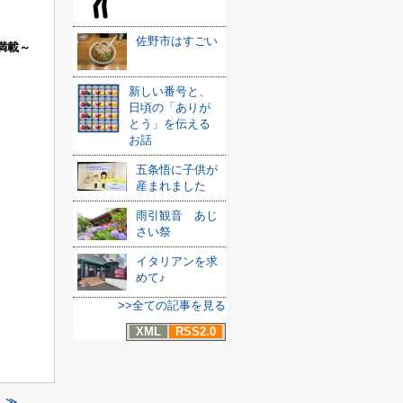
佐野市はすごい
満載～
新しい番号と、
日頃の「ありが
とう」を伝える
お話
五条悟に子供が
産まれました
雨引観音 あじ
さい祭
イタリアンを求
めて♪
>>全ての記事を見る
XML
RSS2.0
 ≫