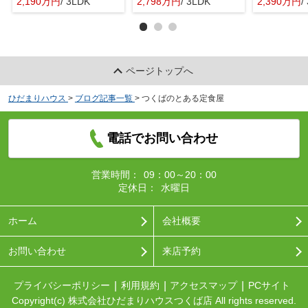
2,190万円
/ 3LDK
2,798万円
/ 3LDK
2,390万円
/ 
ページトップへ
ひだまりハウス
>
ブログ記事一覧
>
つくばのとある定食屋
電話でお問い合わせ
営業時間：
09：00～20：00
定休日：
水曜日
ホーム
会社概要
お問い合わせ
来店予約
プライバシーポリシー
利用規約
アクセスマップ
PCサイト
Copyright(c) 株式会社ひだまりハウスつくば店 All rights reserved.