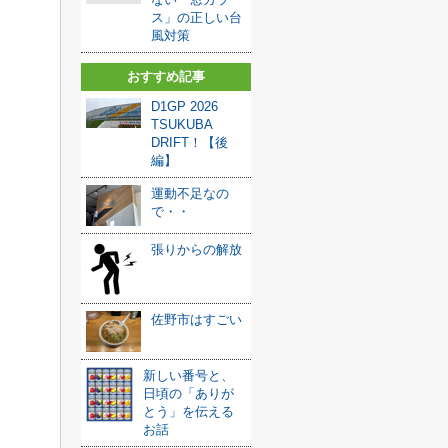
ス」の正しい台
風対策
おすすめ記事
D1GP 2026
TSUKUBA
DRIFT！【後
編】
運動不足なの
で・・
張りからの解放
佐野市はすごい
新しい番号と、
日頃の「ありが
とう」を伝える
お話