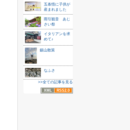
五条悟に子供が
産まれました
雨引観音 あじ
さい祭
イタリアンを求
めて♪
鋸山散策
なふさ
>>全ての記事を見る
XML
RSS2.0