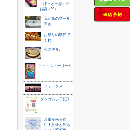
「ほっと一息」の
お話（^^）
我が家のプール
開き
お祭りの季節で
すね
和の洋食♪
トイ・ストーリー5
フォックス
ダンゴムシ日記3
台風が来る前
に！意外と知ら
ない「窓ガラ