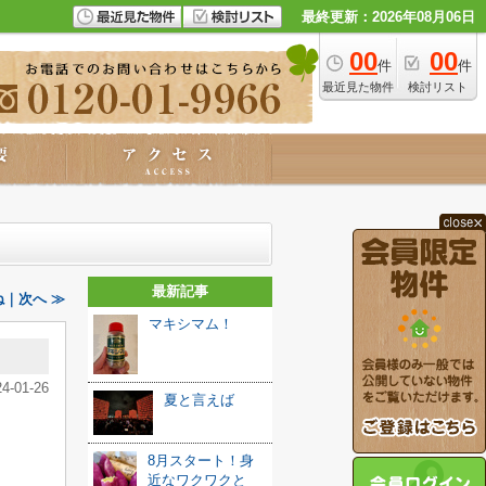
最終更新：2026年08月06日
00
00
件
件
最近見た物件
検討リスト
最新記事
｜次へ ≫
マキシマム！
24-01-26
夏と言えば
8月スタート！身
近なワクワクと