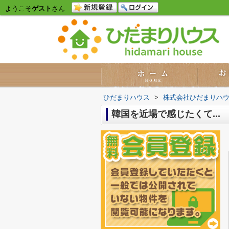
ようこそ
ゲスト
さん
ひだまりハウス
>
株式会社ひだまりハ
韓国を近場で感じたくて...