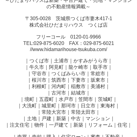
～ひだまりハウスは新築・中古戸建て・売地・マンション
の不動産情報満載～
〒305-0028 茨城県つくば市妻木417-1
株式会社ひだまりハウス つくば店
フリーコール 0120-01-9966
TEL:029-875-6020 FAX：029-875-6021
//www.hidamarihouse-tsukuba.com/
｜つくば市｜土浦市｜かすみがうら市｜
｜牛久市｜阿見町｜龍ケ崎市｜取手市｜
｜守谷市｜つくばみらい市｜常総市｜
｜桜川市｜筑西市｜下妻市｜坂東市｜
｜利根町｜河内町｜稲敷市｜美浦村｜
｜古河市｜結城市｜
｜境町｜五霞町｜水戸市｜笠間市｜茨城町｜
｜大洗町｜城里町｜那珂市｜日立市｜東海村｜
｜常陸大宮市｜常陸太田市｜
｜土地｜戸建｜新築｜中古｜マンション｜
｜注文住宅｜物件｜一戸建て｜新築｜リフォーム｜住宅｜
｜売買｜売却｜購入｜住宅ローン｜審査｜不動産｜