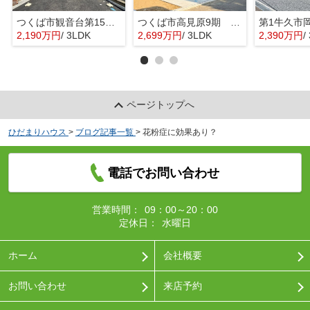
つくば市観音台第15 新築戸建
つくば市高見原9期 新築戸建
2,190万円
/ 3LDK
2,699万円
/ 3LDK
2,390万円
/ 
ページトップへ
ひだまりハウス
>
ブログ記事一覧
>
花粉症に効果あり？
電話でお問い合わせ
営業時間：
09：00～20：00
定休日：
水曜日
ホーム
会社概要
お問い合わせ
来店予約