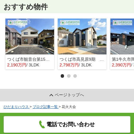
おすすめ物件
つくば市観音台第15 新築戸建
つくば市高見原9期 新築戸建
2,190万円
/ 3LDK
2,798万円
/ 3LDK
2,390万円
/ 
ページトップへ
ひだまりハウス
>
ブログ記事一覧
>
花火大会
電話でお問い合わせ