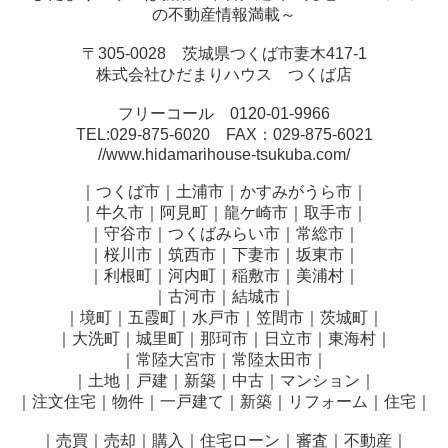
の不動産情報満載～
〒305-0028 茨城県つくば市妻木417-1
株式会社ひだまりハウス つくば店
フリーコール 0120-01-9966
TEL:029-875-6020 FAX：029-875-6021
//www.hidamarihouse-tsukuba.com/
｜つくば市｜土浦市｜かすみがうら市｜
｜牛久市｜阿見町｜龍ケ崎市｜取手市｜
｜守谷市｜つくばみらい市｜常総市｜
｜桜川市｜筑西市｜下妻市｜坂東市｜
｜利根町｜河内町｜稲敷市｜美浦村｜
｜古河市｜結城市｜
｜境町｜五霞町｜水戸市｜笠間市｜茨城町｜
｜大洗町｜城里町｜那珂市｜日立市｜東海村｜
｜常陸大宮市｜常陸太田市｜
｜土地｜戸建｜新築｜中古｜マンション｜
｜注文住宅｜物件｜一戸建て｜新築｜リフォーム｜住宅｜
｜売買｜売却｜購入｜住宅ローン｜審査｜不動産｜