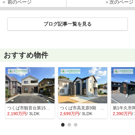
＜ 前のページ
＞次のページ
ブログ記事一覧を見る
おすすめ物件
つくば市観音台第15 新築戸建
つくば市高見原9期 新築戸建
2,190万円
/ 3LDK
2,699万円
/ 3LDK
2,390万円
/ 