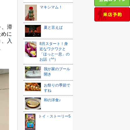
マキシマム！
を、滞
夏と言えば
ために
き、入
8月スタート！身
。
近なワクワクと
「ほっと一息」の
お話（^^）
我が家のプール
開き
お祭りの季節で
すね
和の洋食♪
トイ・ストーリー5