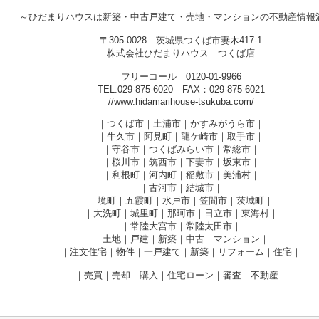
～ひだまりハウスは新築・中古戸建て・売地・マンションの不動産情報
〒305-0028 茨城県つくば市妻木417-1
株式会社ひだまりハウス つくば店
フリーコール 0120-01-9966
TEL:029-875-6020 FAX：029-875-6021
//www.hidamarihouse-tsukuba.com/
｜つくば市｜土浦市｜かすみがうら市｜
｜牛久市｜阿見町｜龍ケ崎市｜取手市｜
｜守谷市｜つくばみらい市｜常総市｜
｜桜川市｜筑西市｜下妻市｜坂東市｜
｜利根町｜河内町｜稲敷市｜美浦村｜
｜古河市｜結城市｜
｜境町｜五霞町｜水戸市｜笠間市｜茨城町｜
｜大洗町｜城里町｜那珂市｜日立市｜東海村｜
｜常陸大宮市｜常陸太田市｜
｜土地｜戸建｜新築｜中古｜マンション｜
｜注文住宅｜物件｜一戸建て｜新築｜リフォーム｜住宅｜
｜売買｜売却｜購入｜住宅ローン｜審査｜不動産｜