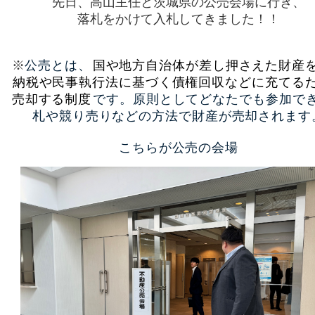
先日、高山主任と茨城県の公売会場に行き、
落札をかけて入札してきました！！
※
公売とは、
国や地方自治体が差し押さえた財産
納税や民事執行法に基づく債権回収などに充てる
売却する制度
です。
原則としてどなたでも参加で
札や競り売りなどの方法で財産が売却されます
こちらが公売の会場