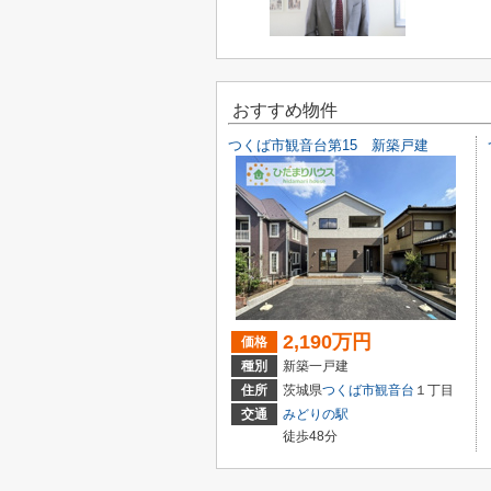
おすすめ物件
つくば市観音台第15 新築戸建
2,190万円
価格
種別
新築一戸建
住所
茨城県
つくば市
観音台
１丁目
交通
みどりの駅
徒歩48分