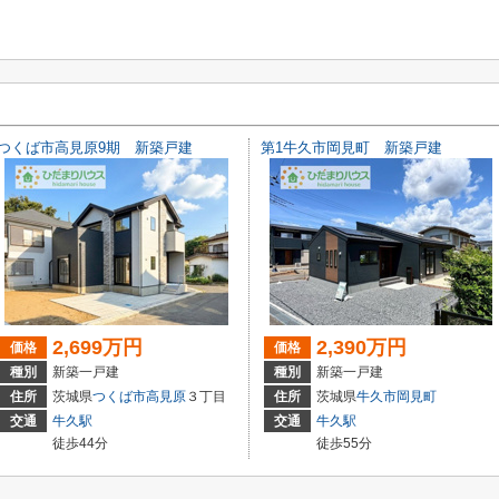
つくば市高見原9期 新築戸建
第1牛久市岡見町 新築戸建
2,699万円
2,390万円
価格
価格
種別
新築一戸建
種別
新築一戸建
住所
茨城県
つくば市
高見原
３丁目
住所
茨城県
牛久市
岡見町
交通
牛久駅
交通
牛久駅
徒歩44分
徒歩55分