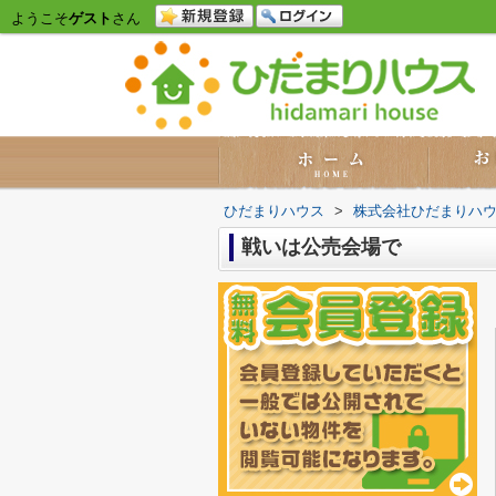
ようこそ
ゲスト
さん
ひだまりハウス
>
株式会社ひだまりハ
戦いは公売会場で