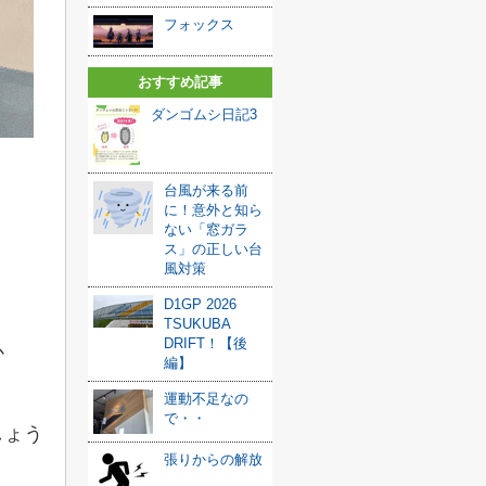
フォックス
おすすめ記事
ダンゴムシ日記3
台風が来る前
に！意外と知ら
ない「窓ガラ
ス」の正しい台
風対策
D1GP 2026
TSUKUBA
DRIFT！【後
か
編】
運動不足なの
で・・
しょう
張りからの解放