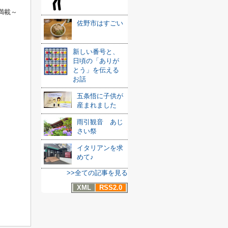
満載～
佐野市はすごい
新しい番号と、
日頃の「ありが
とう」を伝える
お話
五条悟に子供が
産まれました
雨引観音 あじ
さい祭
イタリアンを求
めて♪
>>全ての記事を見る
XML
RSS2.0