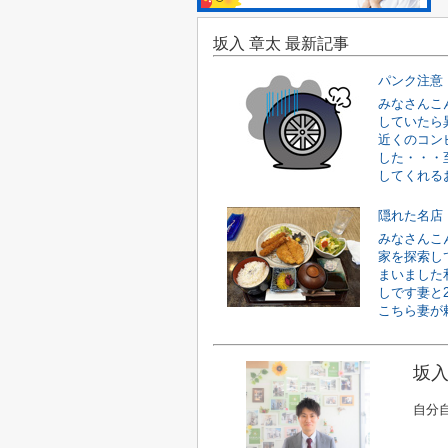
坂入 章太 最新記事
パンク注意
みなさんこ
していたら
近くのコン
した・・・
してくれるお
隠れた名店
みなさんこ
家を探索し
まいました
しです妻と
こちら妻が頼
坂入
自分