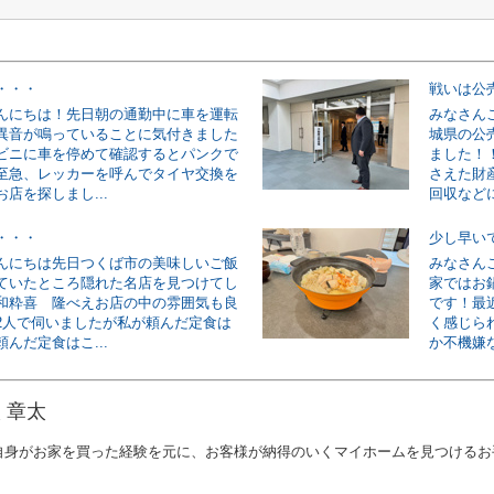
・・・
戦いは公
んにちは！先日朝の通勤中に車を運転
みなさん
異音が鳴っていることに気付きました
城県の公
ビニに車を停めて確認するとパンクで
ました！
至急、レッカーを呼んでタイヤ交換を
さえた財
店を探しまし...
回収などに
・・・
少し早い
んにちは先日つくば市の美味しいご飯
みなさん
ていたところ隠れた名店を見つけてし
家ではお
和粋喜 隆べえお店の中の雰囲気も良
です！最
2人で伺いましたが私が頼んだ定食は
く感じら
んだ定食はこ...
か不機嫌な
 章太
自身がお家を買った経験を元に、お客様が納得のいくマイホームを見つけるお