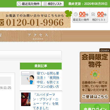
最終更新：2026年08月09日
00
00
件
件
最近見た物件
検討リスト
最新記事
寝ている間も要
注意！「夜間熱
中症」を防ぐエ
アコンの使い方
24-11-25
『スパイダーマ
ン：ブランド・ニ
ュー・デイ』を観
てきました️