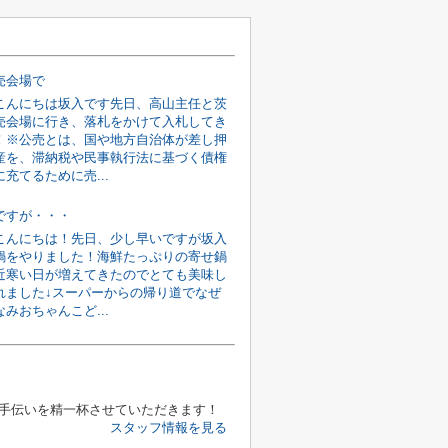
売会場で
こんにちは坂入です先日、高山主任と茨
売会場に行き、落札をかけて入札してき
！※公売とは、国や地方自治体が差し押
産を、滞納税や民事執行法に基づく債権
充てるために売...
ですが・・・
こんにちは！先日、少し早いですが坂入
鍋をやりました！海鮮たっぷりの寄せ鍋
近寒い日が増えてきたのでとても美味し
れました↓スーパーからの帰り道でなぜ
みおちゃんこど...
手伝いを精一杯させていただきます！
スタッフ情報を見る