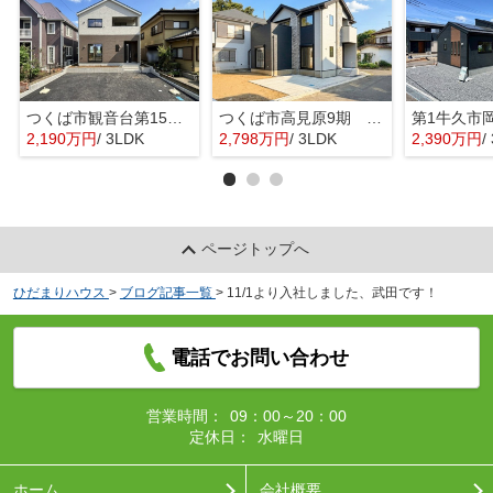
つくば市観音台第15 新築戸建
つくば市高見原9期 新築戸建
2,190万円
/ 3LDK
2,798万円
/ 3LDK
2,390万円
/ 
ページトップへ
ひだまりハウス
>
ブログ記事一覧
>
11/1より入社しました、武田です！
電話でお問い合わせ
営業時間：
09：00～20：00
定休日：
水曜日
ホーム
会社概要