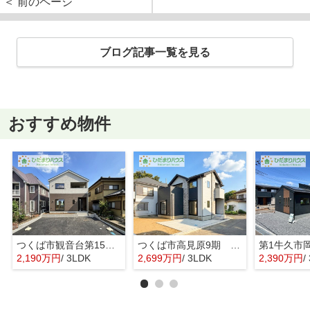
＜ 前のページ
ブログ記事一覧を見る
おすすめ物件
つくば市観音台第15 新築戸建
つくば市高見原9期 新築戸建
2,190万円
/ 3LDK
2,699万円
/ 3LDK
2,390万円
/ 