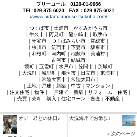
フリーコール 0120-01-9966
TEL:029-875-6020 FAX：029-875-6021
//www.hidamarihouse-tsukuba.com/
｜つくば市｜土浦市｜かすみがうら市｜
｜牛久市｜阿見町
｜龍ケ崎市｜取手市｜
｜守谷市｜つくばみらい市｜常総市｜
｜桜川市｜筑西市｜下妻市
｜坂東
市
｜
｜利根町｜河内町｜稲敷市
｜美浦村
｜
｜古河市｜結城市｜
｜境町｜五霞町｜水戸市
｜笠間市｜茨城町
｜
｜大洗町｜城里町｜那珂市
｜日立
市
｜東海村
｜
｜常陸大宮
市
｜常陸太田市
｜
｜土地｜戸建｜新築｜中古｜マンション｜
｜注文住宅｜物件｜一戸建て｜新築｜リフォーム｜住宅｜
｜売買｜売却｜購入｜住宅ローン｜審査
｜
不動産
｜
オジー君との休日♪
大洗海岸でお散歩♪
＞次のページ