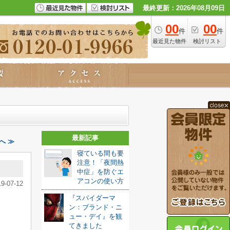
最終更新：2026年08月09日
00
00
件
件
最近見た物件
検討リスト
最新記事
へ ≫
寝ている間も要
注意！「夜間熱
中症」を防ぐエ
アコンの使い方
19-07-12
『スパイダーマ
ン：ブランド・ニ
ュー・デイ』を観
てきました️