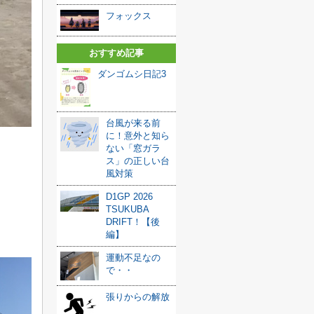
フォックス
おすすめ記事
ダンゴムシ日記3
台風が来る前
に！意外と知ら
ない「窓ガラ
ス」の正しい台
風対策
D1GP 2026
TSUKUBA
DRIFT！【後
編】
運動不足なの
で・・
張りからの解放