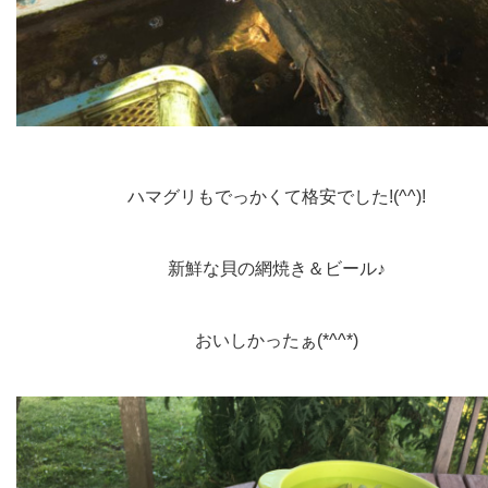
ハマグリもでっかくて格安でした!(^^)!
新鮮な貝の網焼き＆ビール♪
おいしかった
ぁ(*^^*)