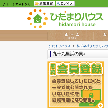
ようこそ
ゲスト
さん
ひだまりハウス
>
株式会社ひだまりハ
九十九里浜の貝♪