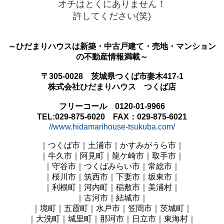
オチはとくにありません！
許してください(笑)
～ひだまりハウスは新築・中古戸建て・売地・マンション
の不動産情報満載～
〒305-0028 茨城県つくば市妻木417-1
株式会社ひだまりハウス つくば店
フリーコール 0120-01-9966
TEL:029-875-6020 FAX：029-875-6021
//www.hidamarihouse-tsukuba.com/
｜つくば市｜土浦市｜かすみがうら市｜
｜牛久市｜阿見町
｜龍ケ崎市｜取手市｜
｜守谷市｜つくばみらい市｜常総市｜
｜桜川市｜筑西市｜下妻市
｜坂東
市
｜
｜利根町｜河内町｜稲敷市
｜美浦村
｜
｜古河市｜結城市｜
｜境町｜五霞町｜水戸市
｜笠間市｜茨城町
｜
｜大洗町｜城里町｜那珂市
｜日立
市
｜東海村
｜