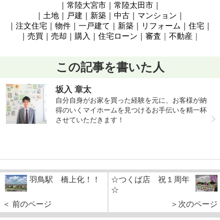
｜常陸大宮
市
｜常陸太田市
｜
｜土地｜戸建｜新築｜中古｜マンション｜
｜注文住宅｜物件｜一戸建て｜新築｜リフォーム｜住宅｜
｜売買｜売却｜購入｜住宅ローン｜審査
｜
不動産
｜
この記事を書いた人
坂入 章太
自分自身がお家を買った経験を元に、お客様が納
得のいくマイホームを見つけるお手伝いを精一杯
させていただきます！
羽鳥駅 橋上化！！
☆つくば店 祝１周年
☆
＜ 前のページ
＞次のページ