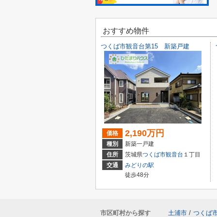
おすすめ物件
つくば市観音台第15 新築戸建
2,190万円
価格
種別
新築一戸建
住所
茨城県
つくば市
観音台
１丁目
交通
みどりの駅
徒歩48分
市区町村から探す
土浦市
/
つくば