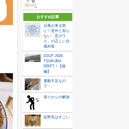
おすすめ記事
台風が来る前
に！意外と知ら
ない「窓ガラ
ス」の正しい台
風対策
D1GP 2026
TSUKUBA
DRIFT！【後
編】
運動不足なの
で・・
張りからの解放
佐野市はすごい