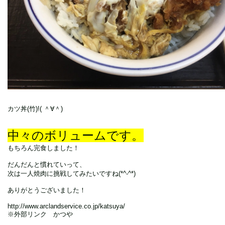
カツ丼(竹)!( ＾∀＾)
中々のボリュームです。
もちろん完食しました！
だんだんと慣れていって、
次は一人焼肉に挑戦してみたいですね(*^-^*)
ありがとうございました！
http://www.arclandservice.co.jp/katsuya/
※外部リンク かつや