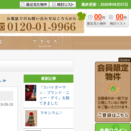
最終更新：2026年08月07日
00
00
件
件
最近見た物件
検討リスト
最新記事
 ≫
『スパイダーマ
ン：ブランド・ニ
ュー・デイ』を観
てきました️
19-09-24
マキシマム！