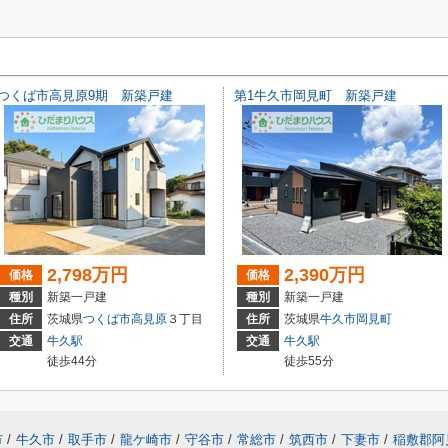
つくば市高見原9期 新築戸建
第1牛久市岡見町 新築戸建
2,798万円
2,390万円
価格
価格
種別
新築一戸建
種別
新築一戸建
住所
茨城県
つくば市
高見原
３丁目
住所
茨城県
牛久市
岡見町
交通
牛久駅
交通
牛久駅
徒歩44分
徒歩55分
市
/
牛久市
/
取手市
/
龍ケ崎市
/
守谷市
/
常総市
/
筑西市
/
下妻市
/
稲敷郡阿