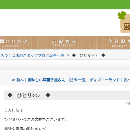
ウスつくば店のスタッフブログ記事一覧
>
◆ ひとり○○♪ ◆
記事一覧
≪ 前へ｜美味しい洋菓子屋さん
ディズニーランド｜次へ
◆ ひとり○○♪ ◆
20
こんにちは！
ひだまりハウスの岩井でございます。
最近久喜店の諏訪さんが、