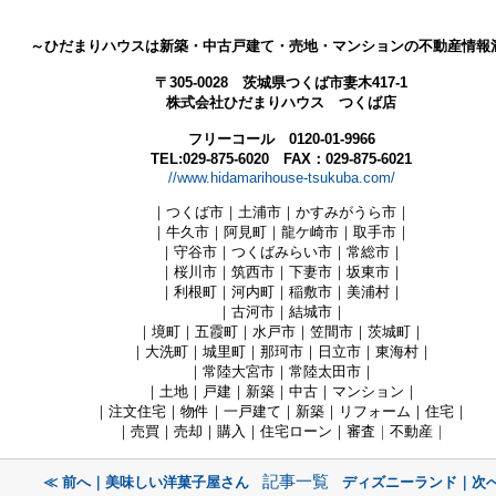
～ひだまりハウスは新築・中古戸建て・売地・マンションの不動産情報
〒305-0028 茨城県つくば市妻木417-1
株式会社ひだまりハウス つくば店
フリーコール 0120-01-9966
TEL:029-875-6020 FAX：029-875-6021
//www.hidamarihouse-tsukuba.com/
｜つくば市｜土浦市｜かすみがうら市｜
｜牛久市｜阿見町
｜龍ケ崎市｜取手市｜
｜守谷市｜つくばみらい市｜常総市｜
｜桜川市｜筑西市｜下妻市
｜坂東
市
｜
｜利根町｜河内町｜稲敷市
｜美浦村
｜
｜古河市｜結城市｜
｜境町｜五霞町｜水戸市
｜笠間市｜茨城町
｜
｜大洗町｜城里町｜那珂市
｜日立
市
｜東海村
｜
｜常陸大宮
市
｜常陸太田市
｜
｜土地｜戸建｜新築｜中古｜マンション｜
｜注文住宅｜物件｜一戸建て｜新築｜リフォーム｜住宅｜
｜売買｜売却｜購入｜住宅ローン｜審査
｜
不動産
｜
記事一覧
≪ 前へ｜美味しい洋菓子屋さん
ディズニーランド｜次へ