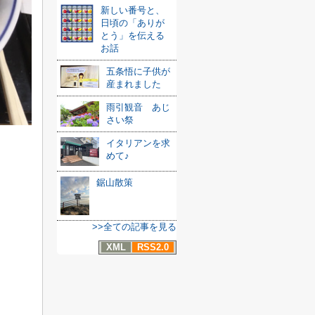
新しい番号と、
日頃の「ありが
とう」を伝える
お話
五条悟に子供が
産まれました
雨引観音 あじ
さい祭
イタリアンを求
めて♪
鋸山散策
>>全ての記事を見る
XML
RSS2.0