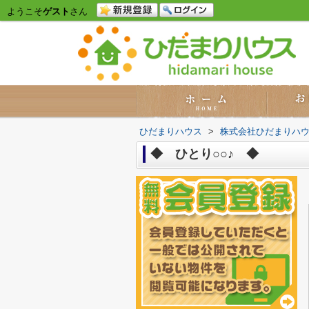
ようこそ
ゲスト
さん
ひだまりハウス
>
株式会社ひだまりハ
◆ ひとり○○♪ ◆